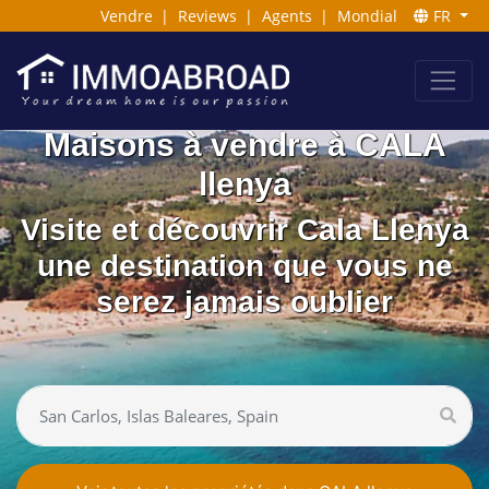
Vendre
|
Reviews
|
Agents
|
Mondial
FR
Maisons à vendre à CALA
llenya
Visite et découvrir Cala Llenya
une destination que vous ne
serez jamais oublier