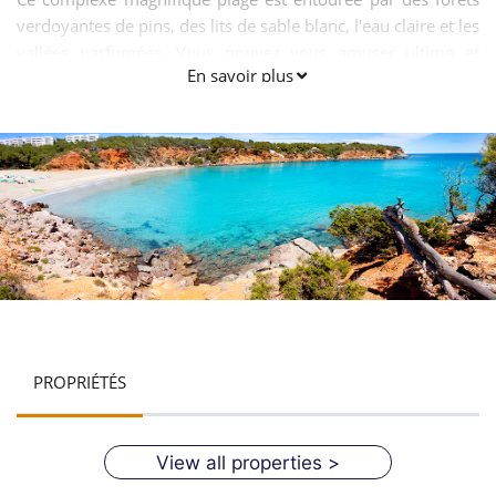
verdoyantes de pins, des lits de sable blanc, l'eau claire et les
vallées parfumées. Vous pouvez vous amuser ultime et
En savoir plus
loisirs au terrain de camping, des plages et bars de nuit de la
région. La plage de Cala Llenya est un lieu touristique idéal
pour toutes sortes de personnes enfants, les jeunes, les
personnes âgées et les anciens groupes d'âge. Il est un
centre de vacances en famille. La plupart des habitants ici
parlent l'espagnol et le catalan.
PROPRIÉTÉS
View all properties >