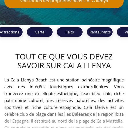
Voir toutes les propriétés dans CALA llenya
Attractions
Carte
Faits
Restaurants
V
TOUT CE QUE VOUS DEVEZ
SAVOIR SUR CALA LLENYA
La Cala Llenya Beach est une station balnéaire magnifique
avec des intérêts touristiques extraordinaires. Vous
trouverez une excellente esthétique, l'eau bleu clair, riche
patrimoine culturel, des réserves naturelles, des activités
sportives et riche culture espagnole. Cala Llenya est un
célèbre club de plage dans les îles Baléares de la région Ibiza
de l'Espagne. Il est situé au nord de la plage de Cala Mastella.
Ce complexe magnifique plage est entourée par des forêts