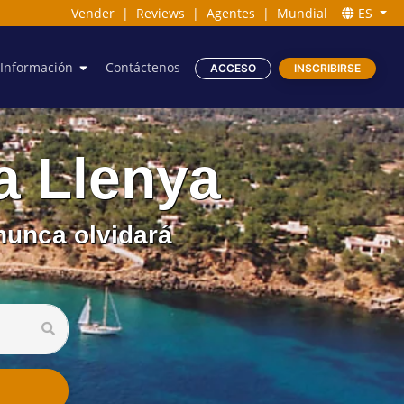
Vender
|
Reviews
|
Agentes
|
Mundial
ES
Información
Contáctenos
ACCESO
INSCRIBIRSE
a Llenya
 nunca olvidará