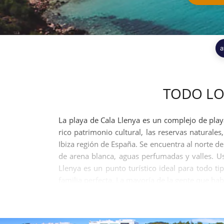
a
TODO LO
La playa de Cala Llenya es un complejo de playa 
rico patrimonio cultural, las reservas naturales
Ibiza región de España. Se encuentra al norte d
de arena blanca, aguas perfumadas y valles. Us
Llenya es un punto turístico ideal para todo t
familia perfecta. La mayoría de la gente que hab