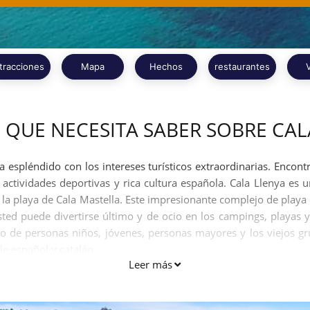
tracciones
Mapa
Hechos
restaurantes
 QUE NECESITA SABER SOBRE CAL
espléndido con los intereses turísticos extraordinarias. Encontr
, actividades deportivas y rica cultura española. Cala Llenya es
e la playa de Cala Mastella. Este impresionante complejo de pla
ted puede divertirse último y de ocio en los campings, playas y
ipo de personas niños, jóvenes, personas mayores y los viejos g
le español y catalán.
Leer más