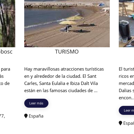
obosc
TURISMO
 para
Hay maravillosas atracciones turísticas
El turi
ás
en y alrededor de la ciudad. El Sant
ricos e
to de
Carles, Santa Eulalia e Ibiza Dalt Vila
mercad
están en las famosas ciudades de ...
Dalias
encon..
Leer más
Leer 
77,
España
Espa