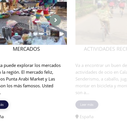
MERCADOS
ACTIVIDADES REC
sta puede explorar los mercados
Va a encontrar un buen d
n la región. El mercado feliz,
actividades de ocio en Cal
os Punta Arabi Market y Las
Senderismo, a caballo, juga
 son los más famosos. Usted
montar en bicicleta y mont
.
son a...
más
Leer más
ña
España