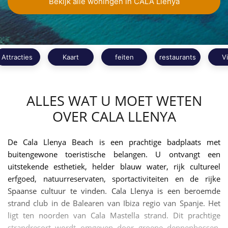
Bekijk alle woningen in CALA Llenya
Attracties
Kaart
feiten
restaurants
V
ALLES WAT U MOET WETEN
OVER CALA LLENYA
De Cala Llenya Beach is een prachtige badplaats met
buitengewone toeristische belangen. U ontvangt een
uitstekende esthetiek, helder blauw water, rijk cultureel
erfgoed, natuurreservaten, sportactiviteiten en de rijke
Spaanse cultuur te vinden. Cala Llenya is een beroemde
strand club in de Balearen van Ibiza regio van Spanje. Het
ligt ten noorden van Cala Mastella strand. Dit prachtige
strandresort wordt omgeven door groene dennenbossen,