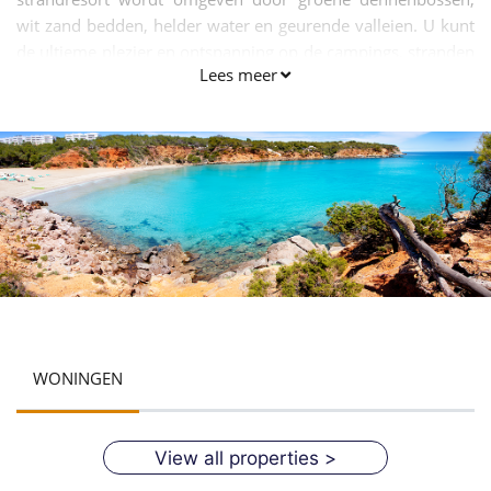
wit zand bedden, helder water en geurende valleien. U kunt
de ultieme plezier en ontspanning op de campings, stranden
Lees meer
en 's nachts bars van de regio. Het strand Cala Llenya is een
ideale toeristische plek voor alle soorten mensen kinderen,
jongeren, ouderen en ouderdom groepen. Het is een
perfecte vakantie met het gezin centrum. Het merendeel van
de lokale bevolking hier spreekt Spaans en Catalaans.
WONINGEN
View all properties >