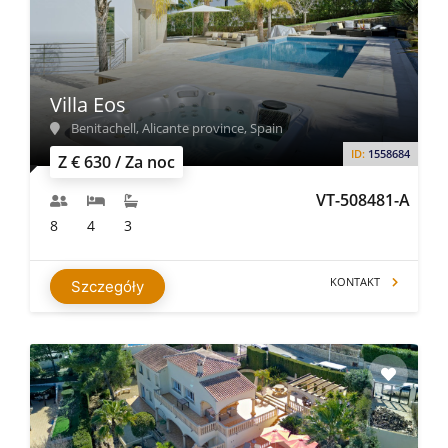
Villa Eos
Benitachell, Alicante province, Spain
ID:
1558684
Z € 630 / Za noc
VT-508481-A
8
4
3
KONTAKT
Szczegóły