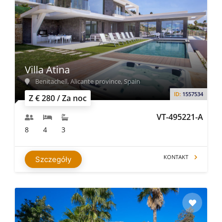
Villa Atina
Benitachell, Alicante province, Spain
ID:
1557534
Z € 280 / Za noc
VT-495221-A
8
4
3
KONTAKT
Szczegóły