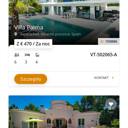
Villa Palma
Benitachell, Alicante province, Spain
ID:
1558886
Z € 470 / Za noc
VT-502065-A
6
3
4
KONTAKT
Szczegóły