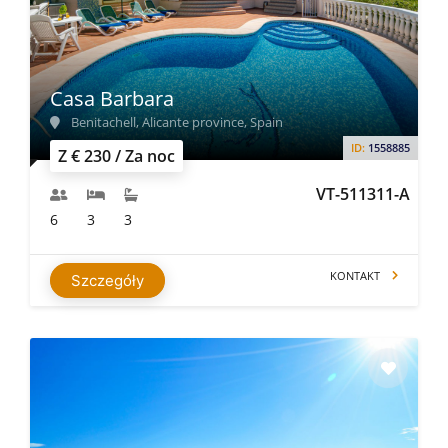
Casa Barbara
Benitachell, Alicante province, Spain
ID:
1558885
Z € 230 / Za noc
VT-511311-A
6
3
3
KONTAKT
Szczegóły