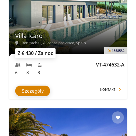
Villa Icaro
Benitachell, Alicante province, Spain
ID:
1558532
Z € 430 / Za noc
VT-474632-A
6
3
3
KONTAKT
Szczegóły