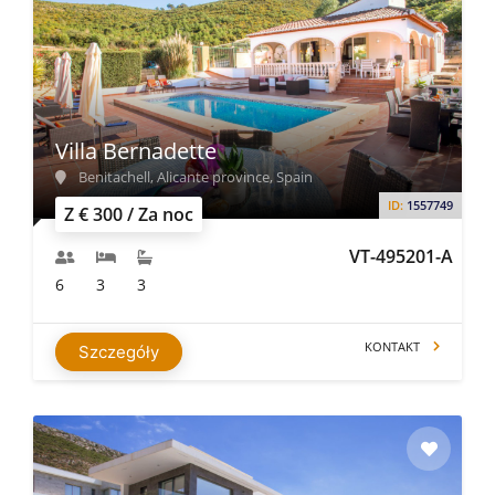
Villa Bernadette
Benitachell, Alicante province, Spain
ID:
1557749
Z € 300 / Za noc
VT-495201-A
6
3
3
KONTAKT
Szczegóły