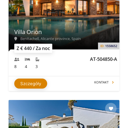
Villa Orion
Benitachell, Alicante province, Spain
ID:
1558652
Z € 440 / Za noc
AT-504850-A
8
4
3
KONTAKT
Szczegóły