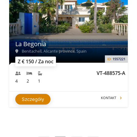
La Begonia
Benitachell, Alicante province, Spain
ID:
1557221
Z € 150 / Za noc
VT-488575-A
4
2
1
KONTAKT
Szczegóły