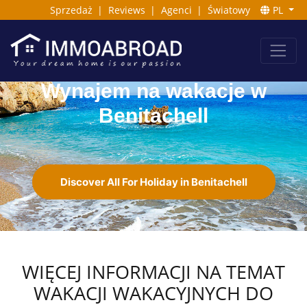
Sprzedaż
|
Reviews
|
Agenci
|
Światowy
PL
Wynajem na wakacje w
Benitachell
Discover All For Holiday in Benitachell
WIĘCEJ INFORMACJI NA TEMAT
WAKACJI WAKACYJNYCH DO