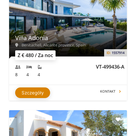
Villa Adonia
Benitachell, Alicante province, Spain
ID:
1557914
Z € 480 / Za noc
VT-499436-A
8
4
4
KONTAKT
Szczegóły