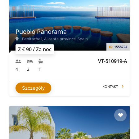
Pueblo Panorama
Benitachell, Alicante province, Spain
ID:
1558724
Z € 90 / Za noc
VT-510919-A
4
2
1
KONTAKT
Szczegóły