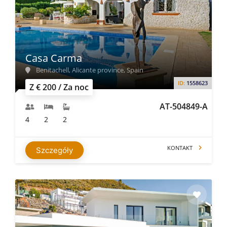
Casa Carma
Benitachell, Alicante province, Spain
ID:
1558623
Z € 200 / Za noc
AT-504849-A
4
2
2
KONTAKT
Szczegóły