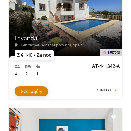
Lavanda
Benitachell, Alicante province, Spain
ID:
1557798
Z € 140 / Za noc
AT-441342-A
4
2
1
KONTAKT
Szczegóły