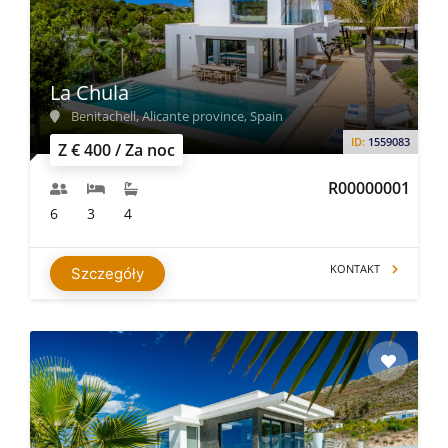
naszych klientów. My rokowań opłat za wynajem, aby
uzyskać najlepsze i najbardziej rozsądne stawki.
La Chula
Benitachell, Alicante province, Spain
ID:
1559083
Z € 400 / Za noc
R00000001
6
3
4
KONTAKT
Szczegóły