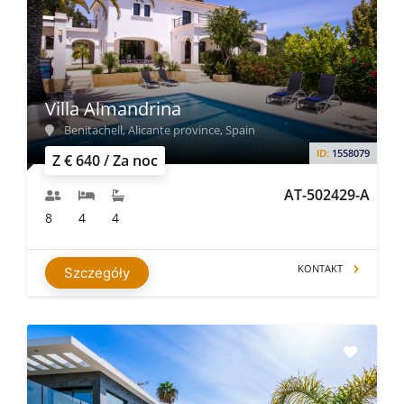
Villa Almandrina
Benitachell, Alicante province, Spain
ID:
1558079
Z € 640 / Za noc
AT-502429-A
8
4
4
KONTAKT
Szczegóły