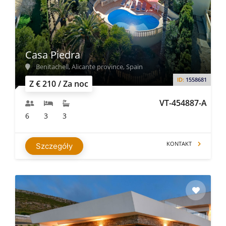
Casa Piedra
Benitachell, Alicante province, Spain
ID:
1558681
Z € 210 / Za noc
VT-454887-A
6
3
3
KONTAKT
Szczegóły