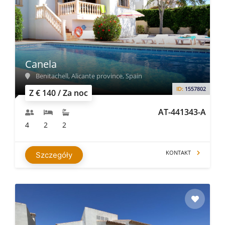
Canela
Benitachell, Alicante province, Spain
ID:
1557802
Z € 140 / Za noc
AT-441343-A
4
2
2
KONTAKT
Szczegóły