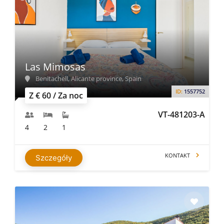
Las Mimosas
Benitachell, Alicante province, Spain
ID:
1557752
Z € 60 / Za noc
VT-481203-A
4
2
1
KONTAKT
Szczegóły