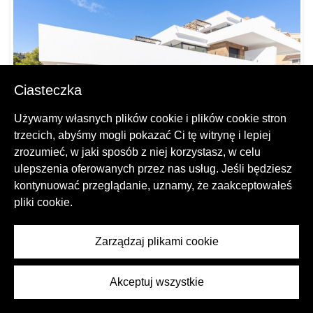
Ciasteczka
Używamy własnych plików cookie i plików cookie stron
trzecich, abyśmy mogli pokazać Ci tę witrynę i lepiej
zrozumieć, w jaki sposób z niej korzystasz, w celu
ulepszenia oferowanych przez nas usług. Jeśli będziesz
kontynuować przeglądanie, uznamy, że zaakceptowałeś
pliki cookie.
MONTECALA GARDENS – Nowe Apartamenty
Benitachell, Cumbre del Sol
Zarządzaj plikami cookie
Akceptuj wszystkie