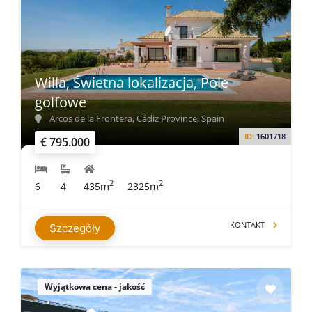
Willa, Świetna lokalizacja, Pole
golfowe
Arcos de la Frontera, Cádiz Province, Spain
ID:
1601718
€ 795.000
2
2
6
4
435m
2325m
KONTAKT
Szczegóły
Wyjątkowa cena - jakość