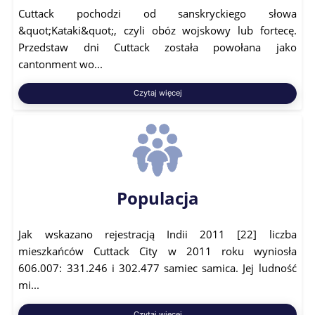
Cuttack pochodzi od sanskryckiego słowa
&quot;Kataki&quot;, czyli obóz wojskowy lub fortecę.
Przedstaw dni Cuttack została powołana jako
cantonment wo...
Czytaj więcej
Populacja
Jak wskazano rejestracją Indii 2011 [22] liczba
mieszkańców Cuttack City w 2011 roku wyniosła
606.007: 331.246 i 302.477 samiec samica. Jej ludność
mi...
Czytaj więcej