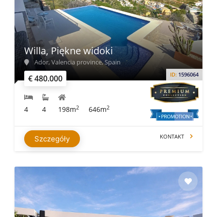
Willa, Piękne widoki
Ador, Valencia province, Spain
ID:
1596064
€ 480.000
2
2
4
4
198m
646m
KONTAKT
Szczegóły