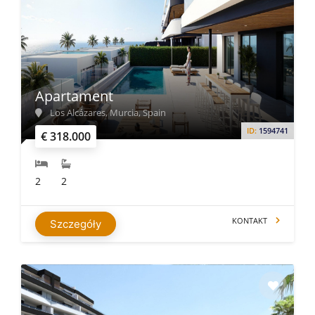
Apartament
Los Alcázares, Murcia, Spain
ID:
1594741
€ 318.000
2
2
KONTAKT
Szczegóły