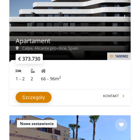
Apartament
Calpe, Alicante province, Spain
ID:
1600982
€ 373.730
2
1 - 2
2
66 - 96m
KONTAKT
Szczegóły
Nowe zestawienie