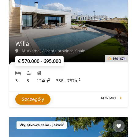
Willa
Mutxamel, Alicante province, Spain
ID:
1601674
€ 570.000 - 695.000
2
2
3
3
124m
336 - 787m
KONTAKT
Szczegóły
Wyjątkowa cena - jakość