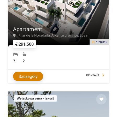
Apartament
Pilar de la Horadada, Alicante province, Spain
ID:
1594015
€ 291.500
3
2
KONTAKT
Szczegóły
Wyjątkowa cena - jakość