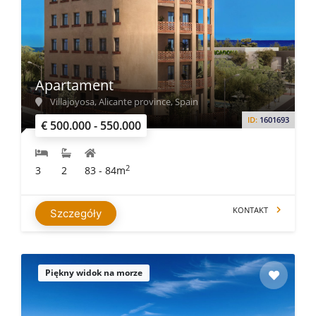
Apartament
Villajoyosa, Alicante province, Spain
ID:
1601693
€ 500.000 - 550.000
2
3
2
83 - 84m
KONTAKT
Szczegóły
Piękny widok na morze