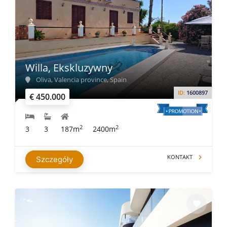
Willa, Ekskluzywny
Oliva, Valencia province, Spain
ID:
1600897
€ 450.000
2
2
3
3
187m
2400m
KONTAKT
Szczegóły