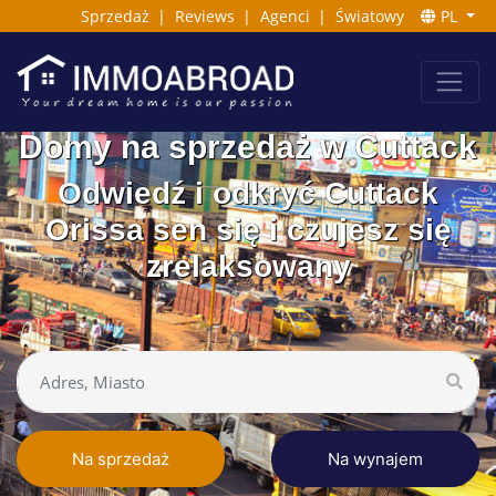
Sprzedaż
|
Reviews
|
Agenci
|
Światowy
PL
Domy na sprzedaż w Cuttack
Odwiedź i odkryć Cuttack
Orissa sen się i czujesz się
zrelaksowany
Na sprzedaż
Na wynajem