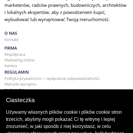
marketerów, radców prawnych, budowniczych, architektów
i lokalnych ekspertów, aby z powodzeniem kupić,
wybudować lub wynajmować Twoją nieruchomość.
O NAS
Kontakt
FIRMA
Współpraca
Marketing online
Kariera
REGULAMIN
Polityka prywatności — wyłączenie odpowiedzialności
Warunki wynajmu
BUDYNEK
Projektowanie
Ciasteczka
KUPNO I SPRZEDAŻ
Kupowanie domu
Używamy własnych plików cookie i plików cookie stron
Sprzedaż
trzecich, abyśmy mogli pokazać Ci tę witrynę i lepiej
Hipoteka
zrozumieć, w jaki sposób z niej korzystasz, w celu
Usługa wyszukiwania