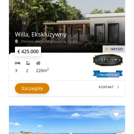
Willa, Ekskluzywny
Pinoso, Alicante province, Spain
ID:
1601323
€ 425.000
2
3
2
220m
KONTAKT
Szczegóły