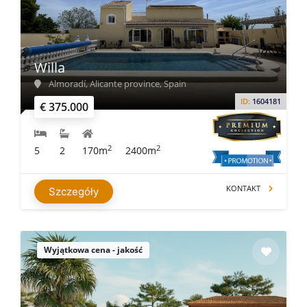
Willa
Almoradí, Alicante province, Spain
ID:
1604181
€ 375.000
2
2
5
2
170m
2400m
KONTAKT
Szczegóły
Wyjątkowa cena - jakość