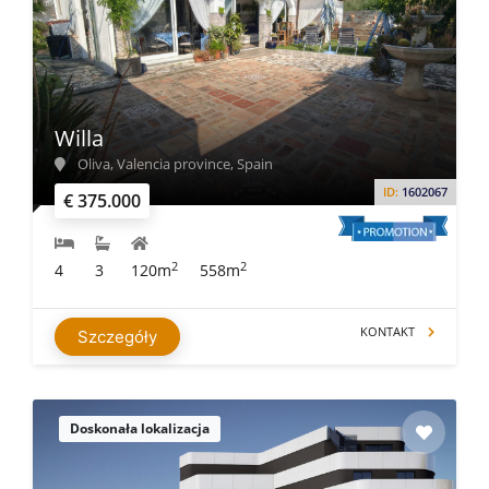
Willa
Oliva, Valencia province, Spain
ID:
1602067
€ 375.000
2
2
4
3
120m
558m
KONTAKT
Szczegóły
Doskonała lokalizacja