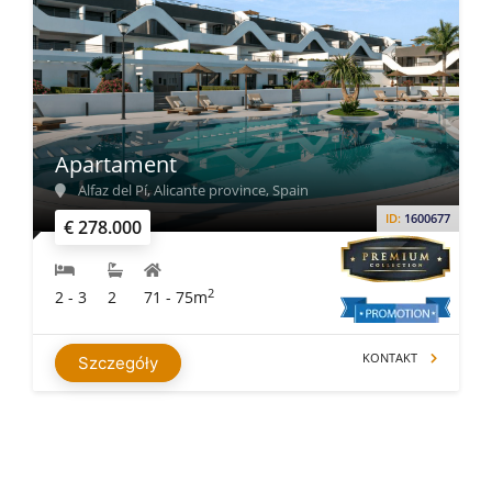
Apartament
Alfaz del Pí, Alicante province, Spain
ID:
1600677
€ 278.000
2
2 - 3
2
71 - 75m
KONTAKT
Szczegóły