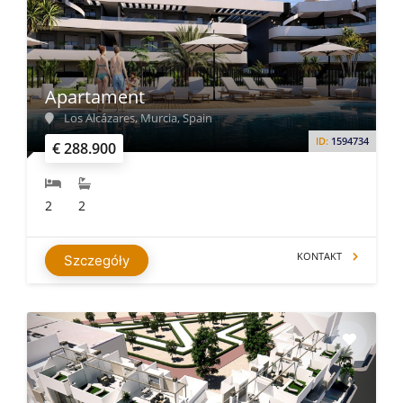
Apartament
Los Alcázares, Murcia, Spain
ID:
1594734
€ 288.900
2
2
KONTAKT
Szczegóły