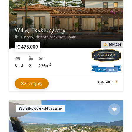
Willa, Ekskluzywny
Pinoso, Alicante province, Spain
ID:
1601324
€ 475.000
2
3 - 4
2
226m
KONTAKT
Szczegóły
Wyjątkowo ekskluzywny