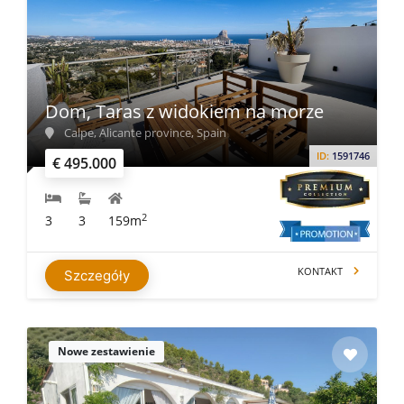
Dom, Taras z widokiem na morze
Calpe, Alicante province, Spain
ID:
1591746
€ 495.000
2
3
3
159m
KONTAKT
Szczegóły
Nowe zestawienie