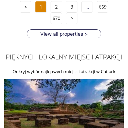
<
1
2
3
…
669
670
>
View all properties >
PIĘKNYCH LOKALNY MIEJSC I ATRAKCJI
Odkryj wybór najlepszych miejsc i atrakcji w Cuttack