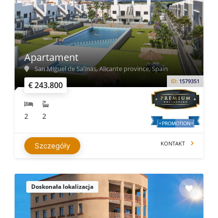
Apartament
San Miguel de Salinas, Alicante province, Spain
ID:
1579351
€ 243.800
2
2
KONTAKT
Szczegóły
Doskonała lokalizacja