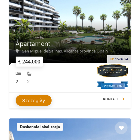
Apartament
San Miguel de Salinas, Alicante province, Spain
ID:
1574924
€ 244.000
2
2
KONTAKT
Szczegóły
Doskonała lokalizacja