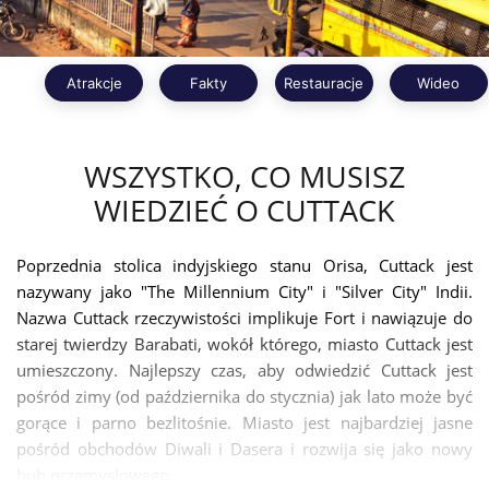
Atrakcje
Fakty
Restauracje
Wideo
WSZYSTKO, CO MUSISZ
WIEDZIEĆ O CUTTACK
Poprzednia stolica indyjskiego stanu Orisa, Cuttack jest
nazywany jako "The Millennium City" i "Silver City" Indii.
Nazwa Cuttack rzeczywistości implikuje Fort i nawiązuje do
starej twierdzy Barabati, wokół którego, miasto Cuttack jest
umieszczony. Najlepszy czas, aby odwiedzić Cuttack jest
pośród zimy (od października do stycznia) jak lato może być
gorące i parno bezlitośnie. Miasto jest najbardziej jasne
pośród obchodów Diwali i Dasera i rozwija się jako nowy
hub przemysłowego.