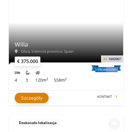
Willa
Oliva, Valencia province, Spain
ID:
1602067
€ 375.000
2
2
4
3
120m
558m
KONTAKT
Szczegóły
Doskonała lokalizacja