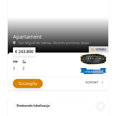
Apartament
San Miguel de Salinas, Alicante province, Spain
ID:
1579351
€ 243.800
2
2
KONTAKT
Szczegóły
Doskonała lokalizacja