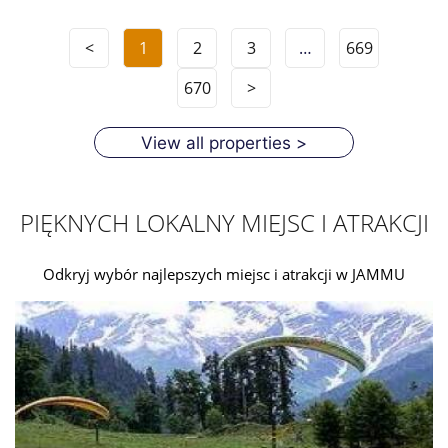
<
1
2
3
…
669
670
>
View all properties >
PIĘKNYCH LOKALNY MIEJSC I ATRAKCJI
Odkryj wybór najlepszych miejsc i atrakcji w JAMMU