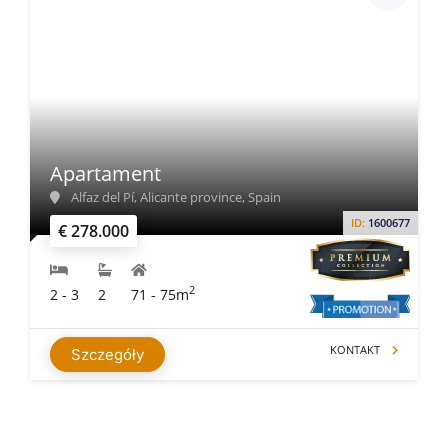
Apartament
Alfaz del Pí, Alicante province, Spain
ID:
1600677
€ 278.000
2
2 - 3
2
71 - 75m
KONTAKT
Szczegóły