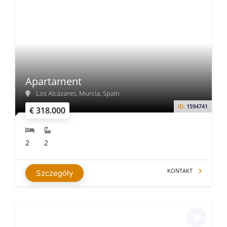
Apartament
Los Alcázares, Murcia, Spain
ID:
1594741
€ 318.000
2
2
KONTAKT
Szczegóły