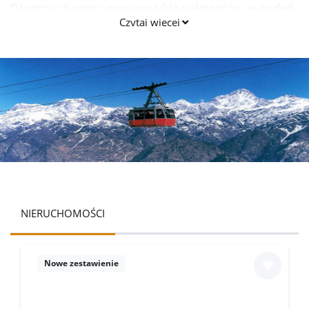
Dżammu i Kaszmir, przyciąga także pielgrzymów ze względu
Czytaj więcej
na słynną świątynię Vaishno Devi.
NIERUCHOMOŚCI
Nowe zestawienie