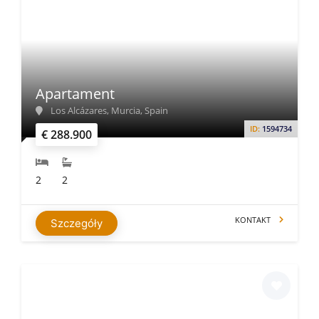
Apartament
Los Alcázares, Murcia, Spain
ID:
1594734
€ 288.900
2
2
KONTAKT
Szczegóły