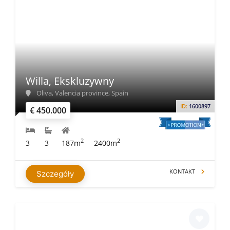
Willa, Ekskluzywny
Oliva, Valencia province, Spain
ID:
1600897
€ 450.000
2
2
3
3
187m
2400m
KONTAKT
Szczegóły