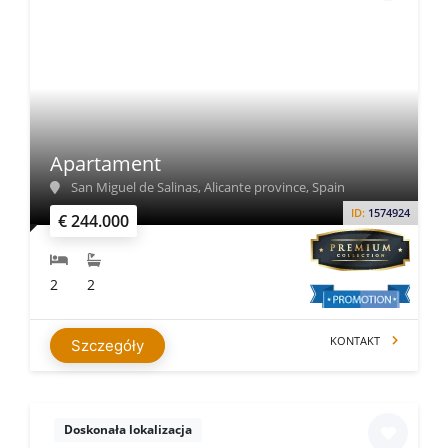
Apartament
San Miguel de Salinas, Alicante province, Spain
ID:
1574924
€ 244.000
2
2
KONTAKT
Szczegóły
Doskonała lokalizacja