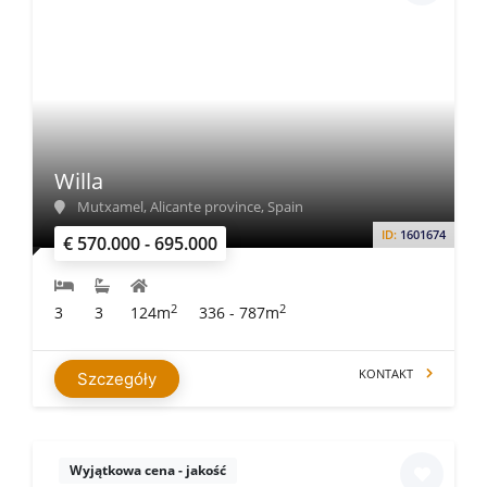
Willa
Mutxamel, Alicante province, Spain
ID:
1601674
€ 570.000 - 695.000
2
2
3
3
124m
336 - 787m
KONTAKT
Szczegóły
Wyjątkowa cena - jakość