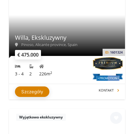
Willa, Ekskluzywny
Pinoso, Alicante province, Spain
ID:
1601324
€ 475.000
2
3 - 4
2
226m
KONTAKT
Szczegóły
Wyjątkowo ekskluzywny