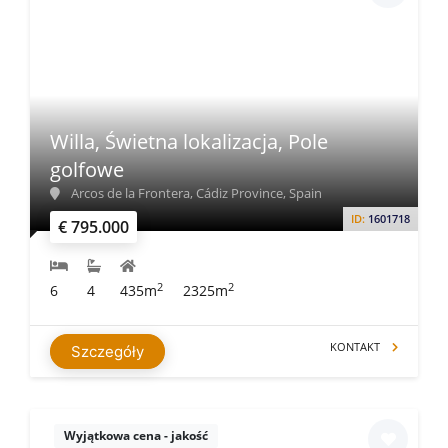
Willa, Świetna lokalizacja, Pole
golfowe
Arcos de la Frontera, Cádiz Province, Spain
ID:
1601718
€ 795.000
2
2
6
4
435m
2325m
KONTAKT
Szczegóły
Wyjątkowa cena - jakość