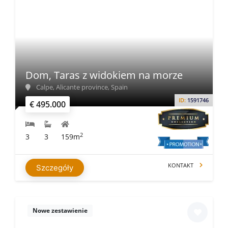
Dom, Taras z widokiem na morze
Calpe, Alicante province, Spain
ID:
1591746
€ 495.000
2
3
3
159m
KONTAKT
Szczegóły
Nowe zestawienie