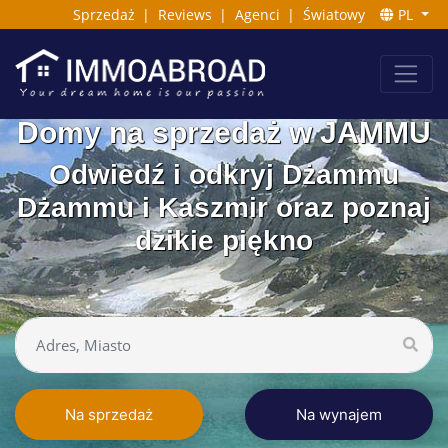
Sprzedaż
|
Reviews
|
Agenci
|
Światowy
PL
Domy na sprzedaż w JAMMU
Odwiedź i odkryj Dżammu
Dżammu i Kaszmir oraz poznaj
dzikie piękno
Na sprzedaż
Na wynajem