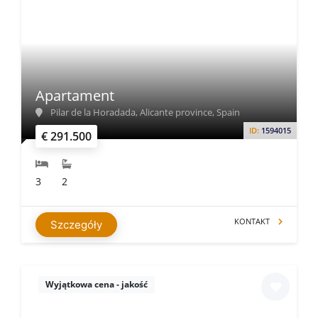
Apartament
Pilar de la Horadada, Alicante province, Spain
ID:
1594015
€ 291.500
3
2
KONTAKT
Szczegóły
Wyjątkowa cena - jakość