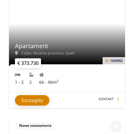
Apartament
Calpe, Alicante province, Spain
ID:
1600982
€ 373.730
2
1 - 2
2
66 - 96m
KONTAKT
Szczegóły
Nowe zestawienie