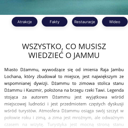
Atrakcje
Fakty
Restauracje
Wideo
WSZYSTKO, CO MUSISZ
WIEDZIEĆ O JAMMU
Miasto Dżammu, wywodzące się od imienia Raja Jambu
Lochana, który zbudował to miejsce, jest największym ze
wspomnianej dywizji. Dżammu to zimowa stolica stanu
Dżammu i Kaszmir, położona na brzegu rzeki Tawi. Legenda
stojąca za autorem Dżammu jest wyjątkowa wśród
miejscowej ludności i jest przedmiotem częstych dyskusji
wśród turystów. Atmosfera Dżammu osiąga swój szczyt w
połowie roku i zimą, a zima jest mroźnym, ale odważnym
czasem na wizytę. Turystyka jest mocną stroną stanu