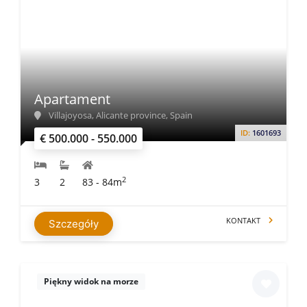
Apartament
Villajoyosa, Alicante province, Spain
ID:
1601693
€ 500.000 - 550.000
2
3
2
83 - 84m
KONTAKT
Szczegóły
Piękny widok na morze