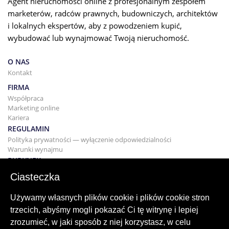
Agent nieruchomości online z profesjonalnym zespołem
marketerów, radców prawnych, budowniczych, architektów
i lokalnych ekspertów, aby z powodzeniem kupić,
wybudować lub wynajmować Twoją nieruchomość.
O NAS
Kontakt
FIRMA
Współpraca
Marketing online
Kariera
REGULAMIN
Polityka prywatności — wyłączenie odpowiedzialności
Warunki wynajmu
BUDYNEK
Projektowanie
Ciasteczka
KUPNO I SPRZEDAŻ
Kupowanie domu
Używamy własnych plików cookie i plików cookie stron
Sprzedaż
trzecich, abyśmy mogli pokazać Ci tę witrynę i lepiej
Hipoteka
zrozumieć, w jaki sposób z niej korzystasz, w celu
Usługa wyszukiwania