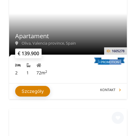
Apartament
Oliva, Valencia province, Spain
ID:
1605278
€ 139.900
2
2
1
72m
KONTAKT
Szczegóły