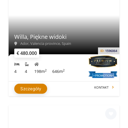
Willa, Piękne widoki
Ador, Valencia province, Spain
ID:
1596064
€ 480.000
2
2
4
4
198m
646m
KONTAKT
Szczegóły