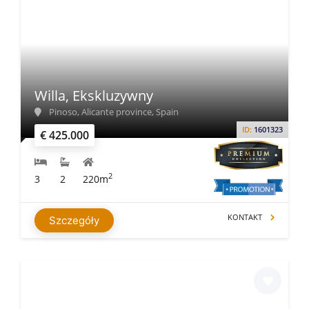
Willa, Ekskluzywny
Pinoso, Alicante province, Spain
ID:
1601323
€ 425.000
2
3
2
220m
KONTAKT
Szczegóły