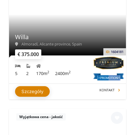
Willa
Almoradí, Alicante province, Spain
ID:
1604181
€ 375.000
2
2
5
2
170m
2400m
KONTAKT
Szczegóły
Wyjątkowa cena - jakość