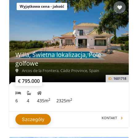
Wyjątkowa cena - jakość
Willa, Świetna lokalizacja, Pole
golfowe
Arcos de la Frontera, Cádiz Province, Spain
ID:
1601718
€ 795.000
2
2
6
4
435m
2325m
KONTAKT
Szczegóły