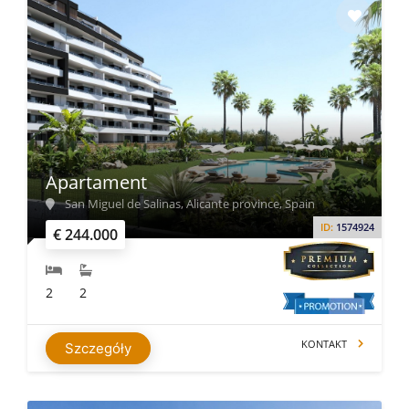
Apartament
San Miguel de Salinas, Alicante province, Spain
ID:
1574924
€ 244.000
2
2
KONTAKT
Szczegóły