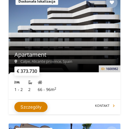
Doskonała lokalizacja
Apartament
Calpe, Alicante province, Spain
ID:
1600982
€ 373.730
2
1 - 2
2
66 - 96m
KONTAKT
Szczegóły