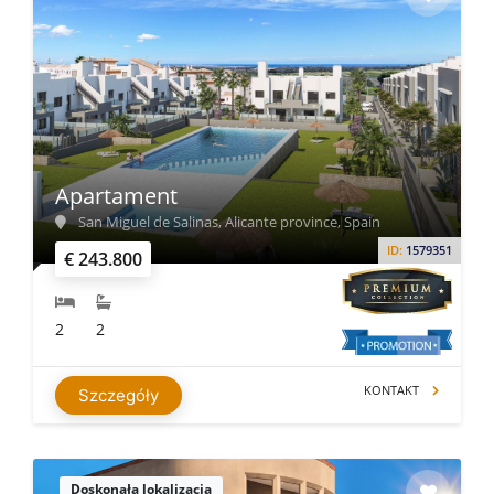
Apartament
San Miguel de Salinas, Alicante province, Spain
ID:
1579351
€ 243.800
2
2
KONTAKT
Szczegóły
Doskonała lokalizacja