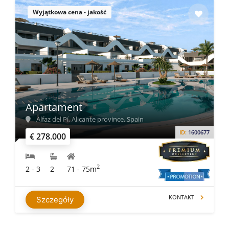
Wyjątkowa cena - jakość
Apartament
Alfaz del Pí, Alicante province, Spain
ID:
1600677
€ 278.000
2
2 - 3
2
71 - 75m
KONTAKT
Szczegóły