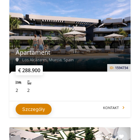
Apartament
Los Alcázares, Murcia, Spain
ID:
1594734
€ 288.900
2
2
KONTAKT
Szczegóły