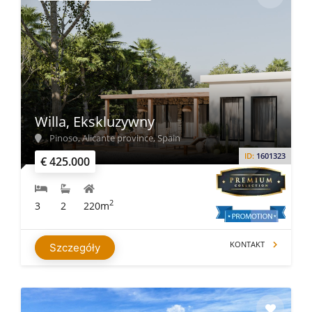
Willa, Ekskluzywny
Pinoso, Alicante province, Spain
ID:
1601323
€ 425.000
2
3
2
220m
KONTAKT
Szczegóły