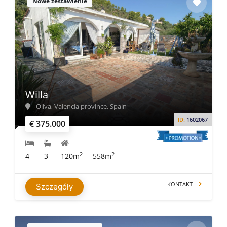
Nowe zestawienie
Willa
Oliva, Valencia province, Spain
ID:
1602067
€ 375.000
2
2
4
3
120m
558m
KONTAKT
Szczegóły