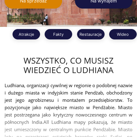
Na sprzedaż
Na wynajem
Atrakcje
Fakty
Restauracje
Wideo
WSZYSTKO, CO MUSISZ
WIEDZIEĆ O LUDHIANA
Ludhiana, organizacji cywilnej w regionie o podobnej nazwie
i dużego miasta w indyjskim stanie Pendżab, obchodzony
jest jego agrobiznesu i montażem przedsiębiorstw. To
pozycjonuje jako największe miasto w Pendżabie. Miasto
jest postrzegana jako krytyczny nowoczesnego centrum w
północnych India.All Ludhiana mapy pokazują, że miasto
jest umieszczony w centralnym punkcie Pendżabie. Miasto
leży na przestrzeni ostatnich brzegów rzeki Sutlej, po