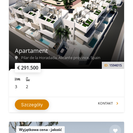
Apartament
Pilar de la Horadada, Alicante province, Spain
ID:
1594015
€ 291.500
3
2
KONTAKT
Szczegóły
Wyjątkowa cena - jakość