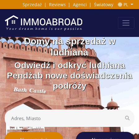
Sprzedaż
|
Reviews
|
Agenci
|
Światowy
PL
Domy na sprzedaż w
ludhiana
Odwiedź i odkryć ludhiana
Pendżab nowe doświadczenia
podróży