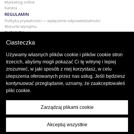
Marketing online
Kariera
REGULAMIN
Polityka prywatności — wyłączenie odpowiedzialności
Warunki wynajmu
BUDYNEK
Projektowanie
Ciasteczka
KUPNO I SPRZEDAŻ
Kupowanie domu
Używamy własnych plików cookie i plików cookie stron
Sprzedaż
trzecich, abyśmy mogli pokazać Ci tę witrynę i lepiej
Hipoteka
zrozumieć, w jaki sposób z niej korzystasz, w celu
Usługa wyszukiwania
ulepszenia oferowanych przez nas usług. Jeśli będziesz
BLOG
kontynuować przeglądanie, uznamy, że zaakceptowałeś
Blog
pliki cookie.
Regiony na całym świecie
Popularne wyszukiwania
Zarządzaj plikami cookie
Akceptuj wszystkie
© 2026 ImmoAbroad, all rights reserved.