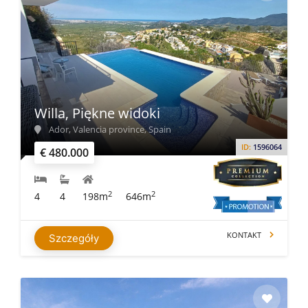
Willa, Piękne widoki
Ador, Valencia province, Spain
ID:
1596064
€ 480.000
2
2
4
4
198m
646m
KONTAKT
Szczegóły