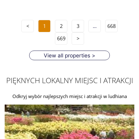
<
1
2
3
…
668
669
>
View all properties >
PIĘKNYCH LOKALNY MIEJSC I ATRAKCJI
Odkryj wybór najlepszych miejsc i atrakcji w ludhiana