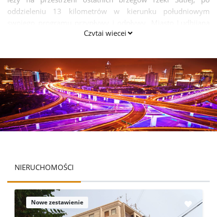
oddzieleniu 13 kilometrów w kierunku południowym
swojego programu przypływy i odpływy. Miasto Ludhijana
Czytaj więcej
do jego mieszkańców, składa się z Nowego Miasta i Starego
Miasta i jest częścią obszaru Malwa w Pendżabie.
NIERUCHOMOŚCI
Nowe zestawienie