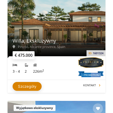
Willa, Ekskluzywny
Pinoso, Alicante province, Spain
ID:
1601324
€ 475.000
2
3 - 4
2
226m
KONTAKT
Szczegóły
Wyjątkowo ekskluzywny