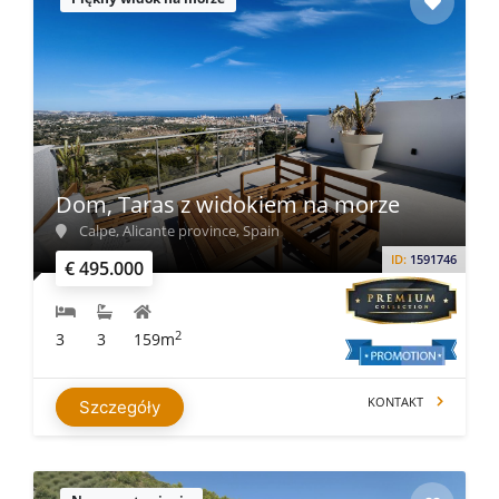
Dom, Taras z widokiem na morze
Calpe, Alicante province, Spain
ID:
1591746
€ 495.000
2
3
3
159m
KONTAKT
Szczegóły