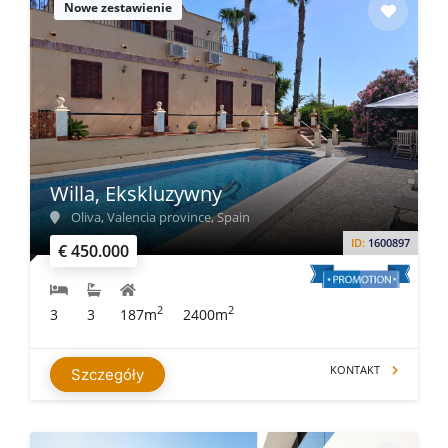
Nowe zestawienie
Willa, Ekskluzywny
Oliva, Valencia province, Spain
ID:
1600897
€ 450.000
2
2
3
3
187m
2400m
KONTAKT
Szczegóły