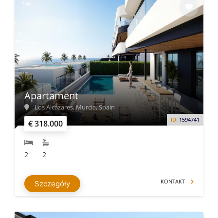
Apartament
Los Alcázares, Murcia, Spain
ID:
1594741
€ 318.000
2
2
KONTAKT
Szczegóły