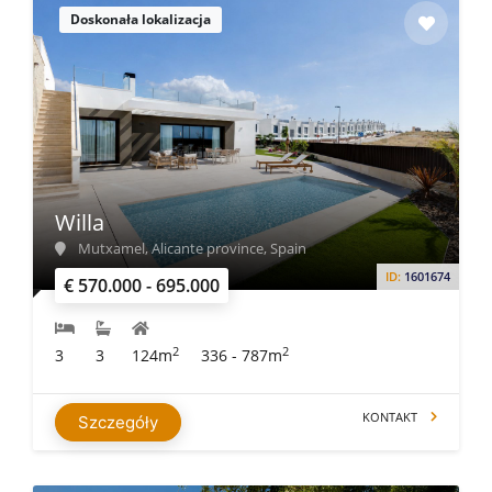
Doskonała lokalizacja
Willa
Mutxamel, Alicante province, Spain
ID:
1601674
€ 570.000 - 695.000
2
2
3
3
124m
336 - 787m
KONTAKT
Szczegóły