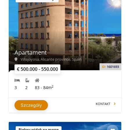
Apartament
Villajoyosa, Alicante province, Spain
ID:
1601693
€ 500.000 - 550.000
2
3
2
83 - 84m
KONTAKT
Szczegóły
Piękny widok na morze