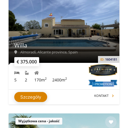
Willa
Almoradí, Alicante province, Spain
ID:
1604181
€ 375.000
2
2
5
2
170m
2400m
KONTAKT
Szczegóły
Wyjątkowa cena - jakość