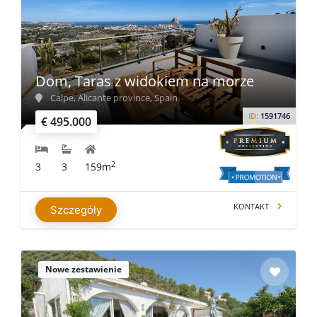
Dom, Taras z widokiem na morze
Calpe, Alicante province, Spain
ID:
1591746
€ 495.000
2
3
3
159m
KONTAKT
Szczegóły
Nowe zestawienie