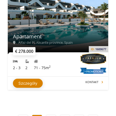
Apartament
Alfaz del Pí, Alicante province, Spain
ID:
1600677
€ 278.000
2
2 - 3
2
71 - 75m
KONTAKT
Szczegóły