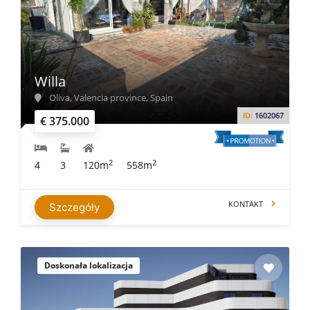
Willa
Oliva, Valencia province, Spain
ID:
1602067
€ 375.000
2
2
4
3
120m
558m
KONTAKT
Szczegóły
Doskonała lokalizacja