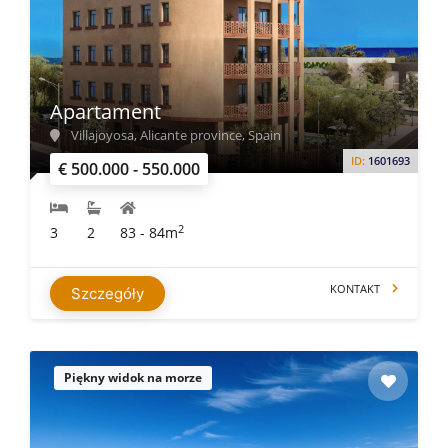
Apartament
Villajoyosa, Alicante province, Spain
ID:
1601693
€ 500.000 - 550.000
2
3
2
83 - 84m
KONTAKT
Szczegóły
Piękny widok na morze