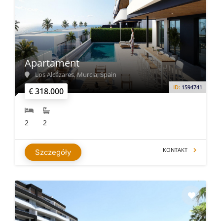
Apartament
Los Alcázares, Murcia, Spain
ID:
1594741
€ 318.000
2
2
KONTAKT
Szczegóły