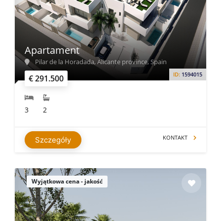
Apartament
Pilar de la Horadada, Alicante province, Spain
ID:
1594015
€ 291.500
3
2
KONTAKT
Szczegóły
Wyjątkowa cena - jakość