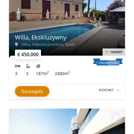
Willa, Ekskluzywny
Oliva, Valencia province, Spain
ID:
1600897
€ 450.000
2
2
3
3
187m
2400m
KONTAKT
Szczegóły