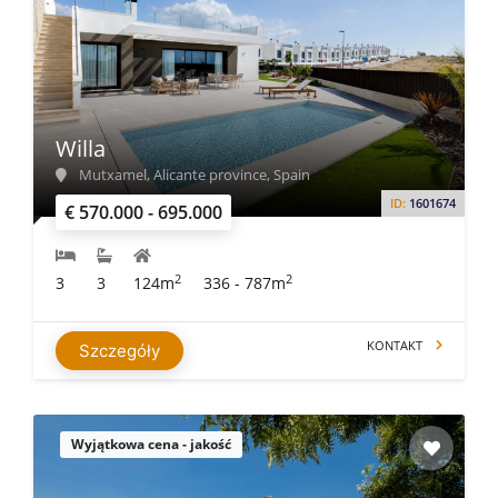
Willa
Mutxamel, Alicante province, Spain
ID:
1601674
€ 570.000 - 695.000
2
2
3
3
124m
336 - 787m
KONTAKT
Szczegóły
Wyjątkowa cena - jakość