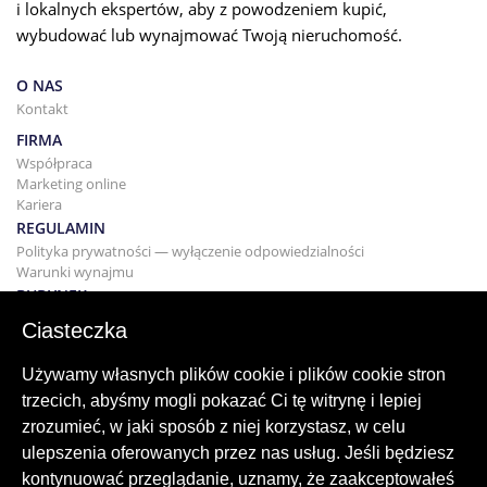
i lokalnych ekspertów, aby z powodzeniem kupić,
wybudować lub wynajmować Twoją nieruchomość.
O NAS
Kontakt
FIRMA
Współpraca
Marketing online
Kariera
REGULAMIN
Polityka prywatności — wyłączenie odpowiedzialności
Warunki wynajmu
BUDYNEK
Projektowanie
Ciasteczka
KUPNO I SPRZEDAŻ
Kupowanie domu
Używamy własnych plików cookie i plików cookie stron
Sprzedaż
trzecich, abyśmy mogli pokazać Ci tę witrynę i lepiej
Hipoteka
zrozumieć, w jaki sposób z niej korzystasz, w celu
Usługa wyszukiwania
ulepszenia oferowanych przez nas usług. Jeśli będziesz
BLOG
kontynuować przeglądanie, uznamy, że zaakceptowałeś