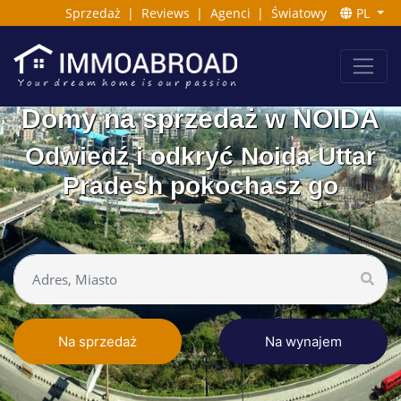
Sprzedaż
|
Reviews
|
Agenci
|
Światowy
PL
Domy na sprzedaż w NOIDA
Odwiedź i odkryć Noida Uttar
Pradesh pokochasz go
Na sprzedaż
Na wynajem