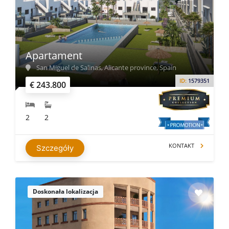
Apartament
San Miguel de Salinas, Alicante province, Spain
ID:
1579351
€ 243.800
2
2
KONTAKT
Szczegóły
Doskonała lokalizacja