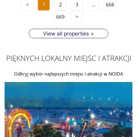
<
1
2
3
…
668
669
>
View all properties >
PIĘKNYCH LOKALNY MIEJSC I ATRAKCJI
Odkryj wybór najlepszych miejsc i atrakcji w NOIDA