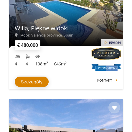
Willa, Piękne widoki
Ador, Valencia province, Spain
ID:
1596064
€ 480.000
2
2
4
4
198m
646m
KONTAKT
Szczegóły