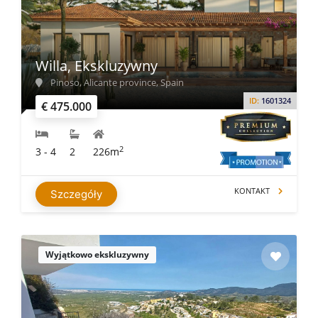
Willa, Ekskluzywny
Pinoso, Alicante province, Spain
ID:
1601324
€ 475.000
2
3 - 4
2
226m
KONTAKT
Szczegóły
Wyjątkowo ekskluzywny