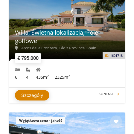
Willa, Świetna lokalizacja, Pole
golfowe
Arcos de la Frontera, Cádiz Province, Spain
ID:
1601718
€ 795.000
2
2
6
4
435m
2325m
KONTAKT
Szczegóły
Wyjątkowa cena - jakość