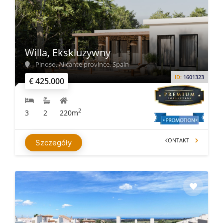
Willa, Ekskluzywny
Pinoso, Alicante province, Spain
ID:
1601323
€ 425.000
2
3
2
220m
KONTAKT
Szczegóły