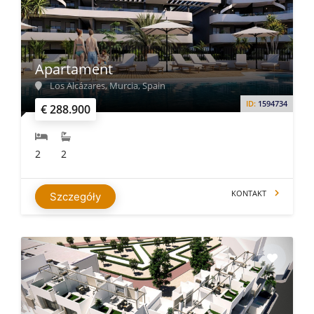
Apartament
Los Alcázares, Murcia, Spain
ID:
1594734
€ 288.900
2
2
KONTAKT
Szczegóły