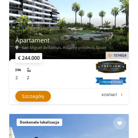
Apartament
San Miguel de Salinas, Alicante province, Spain
ID:
1574924
€ 244.000
2
2
KONTAKT
Szczegóły
Doskonała lokalizacja