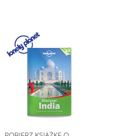
POBIERZ KSIĄŻKĘ O