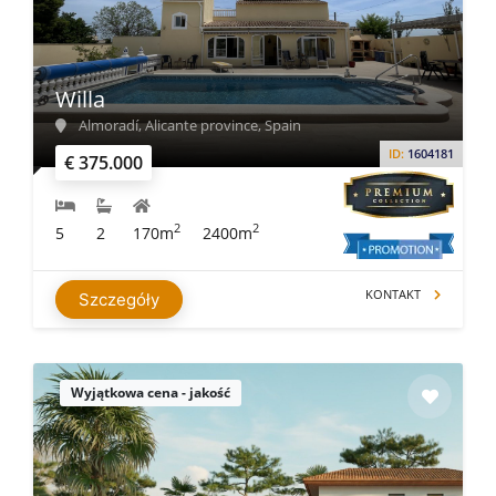
Willa
Almoradí, Alicante province, Spain
ID:
1604181
€ 375.000
2
2
5
2
170m
2400m
KONTAKT
Szczegóły
Wyjątkowa cena - jakość