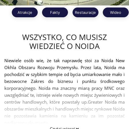
Atrakcje
Fakty
Restauracje
Wideo
WSZYSTKO, CO MUSISZ
WIEDZIEĆ O NOIDA
Niewiele osób wie, że tak naprawdę stoi za Noida New
Okhla Obszaru Rozwoju Przemysłu. Przez lata, Noida ma
pochodzić w szybkim tempie od bycia umiarkowanie mało i
bezowocne Zakres do biznesu i punktu środkowego
korporacyjnego. Noida ma znaczny miarą pracy MNC oraz
uwzględniać te, istnieje wiele nowych miejsc żywieniowych i
centrów handlowych, które powstały up.Greater Noida ma
obszarów mieszkalnych i handlowych miejsc rynkowe Noida
nie pozostawia kamienia na kamieniu za im pozostać
podłączony do miasta.
Czytaj więcej