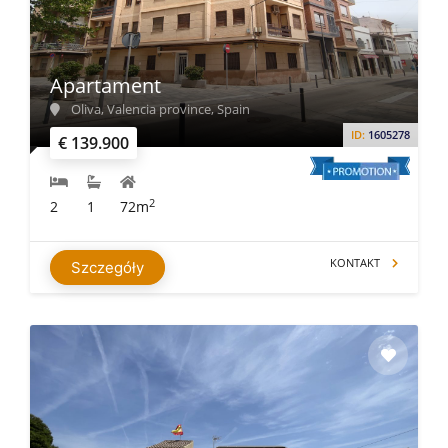
Apartament
Oliva, Valencia province, Spain
ID:
1605278
€ 139.900
2
2
1
72m
KONTAKT
Szczegóły