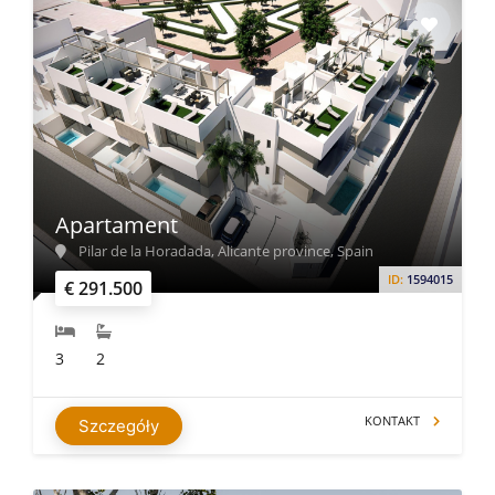
Apartament
Pilar de la Horadada, Alicante province, Spain
ID:
1594015
€ 291.500
3
2
KONTAKT
Szczegóły