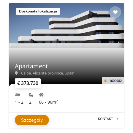
Doskonała lokalizacja
Apartament
Calpe, Alicante province, Spain
ID:
1600982
€ 373.730
2
1 - 2
2
66 - 96m
KONTAKT
Szczegóły