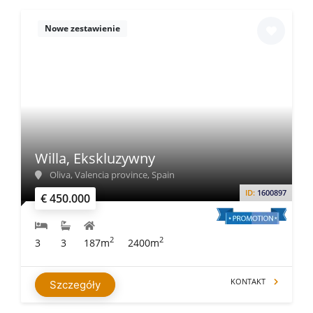
Nowe zestawienie
Willa, Ekskluzywny
Oliva, Valencia province, Spain
ID:
1600897
€ 450.000
2
2
3
3
187m
2400m
KONTAKT
Szczegóły