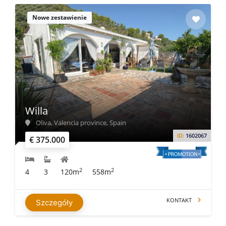
Nowe zestawienie
Willa
Oliva, Valencia province, Spain
ID:
1602067
€ 375.000
2
2
4
3
120m
558m
KONTAKT
Szczegóły