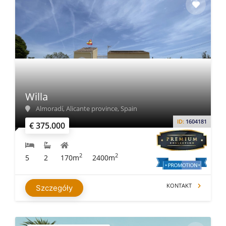
Willa
Almoradí, Alicante province, Spain
ID:
1604181
€ 375.000
2
2
5
2
170m
2400m
KONTAKT
Szczegóły