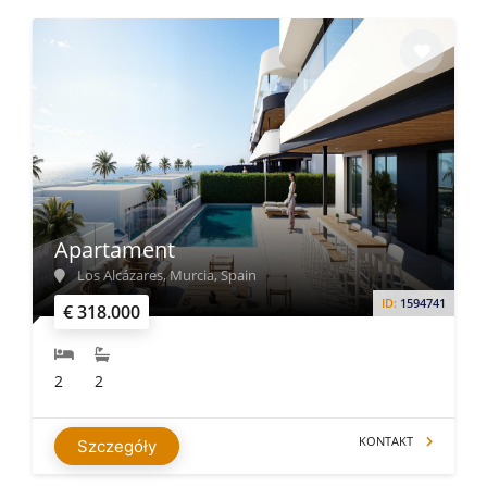
Apartament
Los Alcázares, Murcia, Spain
ID:
1594741
€ 318.000
2
2
KONTAKT
Szczegóły