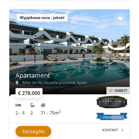
Wyjątkowa cena - jakość
Apartament
Alfaz del Pí, Alicante province, Spain
ID:
1600677
€ 278.000
2
2 - 3
2
71 - 75m
KONTAKT
Szczegóły