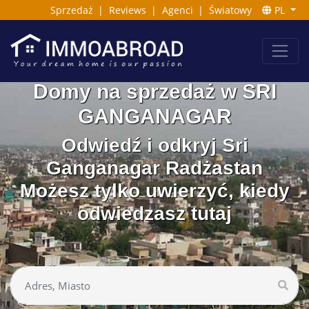
Sprzedaż
|
Reviews
|
Agenci
|
Światowy
PL
Domy na sprzedaż w SRI
GANGANAGAR
Odwiedź i odkryj Sri
Ganganagar Radżastan
Możesz tylko uwierzyć, kiedy
odwiedzasz tutaj