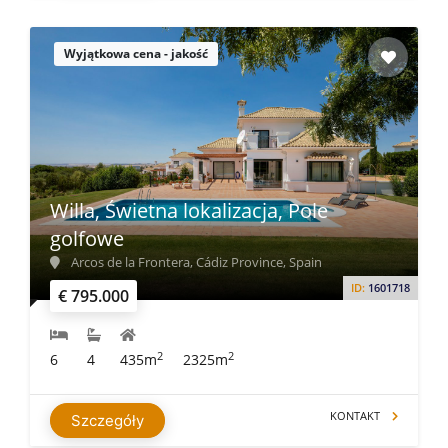
Wyjątkowa cena - jakość
Willa, Świetna lokalizacja, Pole
golfowe
Arcos de la Frontera, Cádiz Province, Spain
ID:
1601718
€ 795.000
2
2
6
4
435m
2325m
KONTAKT
Szczegóły