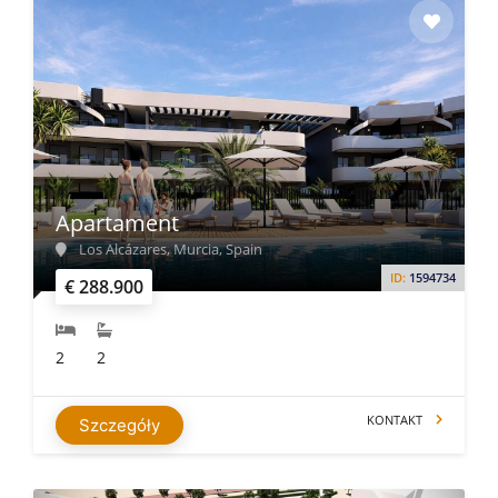
Apartament
Los Alcázares, Murcia, Spain
ID:
1594734
€ 288.900
2
2
KONTAKT
Szczegóły