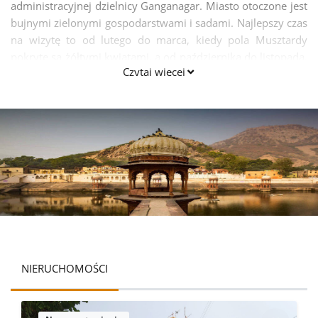
administracyjnej dzielnicy Ganganagar. Miasto otoczone jest
bujnymi zielonymi gospodarstwami i sadami. Najlepszy czas
na wizytę to od lutego do marca, kiedy pola Musztardy
pokryte są żółtymi kwiatami, a od października do listopada,
Czytaj więcej
kiedy pola bawełny pokryte są białą bawełną. Istnieje wiele
religijnych miejsc, które są bardzo znane, słynnej Gurudwara
Sri Budha-johd. Istnieje również wiele innych miejsc
religijnych. Sri Jagadamba Andh MahaVidyalya jest również
sławnym ośrodkiem oświaty dla osób niewidomych i mówi,
że jest jednym z największych ośrodków edukacyjnych osób
z upośledzeniem wzroku, słuchu i mowy w Indiach, a także
warto odwiedzić. Warto też zwiedzić ruiny cywilizacji
Harappa, Mahanjodaro i Kalibangan.
NIERUCHOMOŚCI