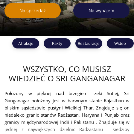
Na sprzedaż
Na wynajem
Atrakcje
Fakty
Restauracje
Wideo
WSZYSTKO, CO MUSISZ
WIEDZIEĆ O SRI GANGANAGAR
Położony w pięknej nad brzegiem rzeki Sutlej, Sri
Ganganagar położony jest w barwnym stanie Rajasthan w
bliskim sąsiedztwie pustyni Wielkiej Thar. Znajduje się on
niedaleko granic stanów Radżastan, Haryana i Punjab oraz
granicy międzynarodowej Indii i Pakistanu . Znajduje się w
jednej z największych dzielnic Radżastanu i siedziby