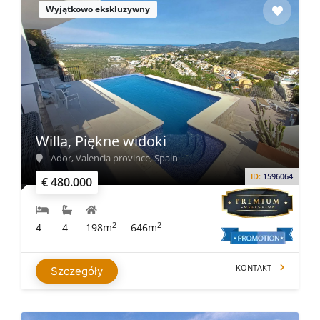
Wyjątkowo ekskluzywny
Willa, Piękne widoki
Ador, Valencia province, Spain
ID:
1596064
€ 480.000
2
2
4
4
198m
646m
KONTAKT
Szczegóły