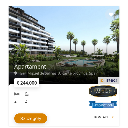
Apartament
San Miguel de Salinas, Alicante province, Spain
ID:
1574924
€ 244.000
2
2
KONTAKT
Szczegóły