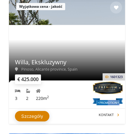
Wyjątkowa cena - jakość
Willa, Ekskluzywny
Pinoso, Alicante province, Spain
ID:
1601323
€ 425.000
2
3
2
220m
KONTAKT
Szczegóły