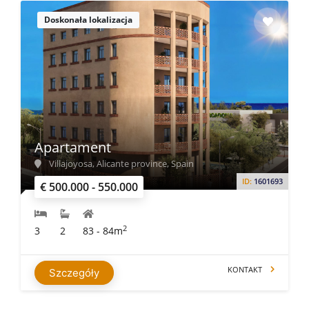
Doskonała lokalizacja
Apartament
Villajoyosa, Alicante province, Spain
ID:
1601693
€ 500.000 - 550.000
2
3
2
83 - 84m
KONTAKT
Szczegóły