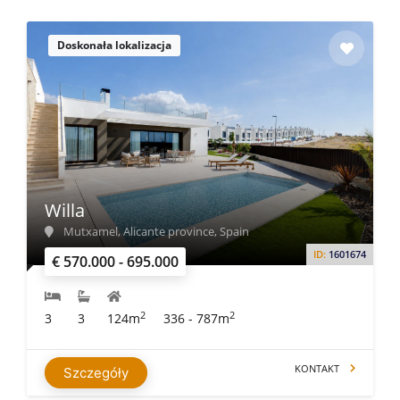
Doskonała lokalizacja
Willa
Mutxamel, Alicante province, Spain
ID:
1601674
€ 570.000 - 695.000
2
2
3
3
124m
336 - 787m
KONTAKT
Szczegóły