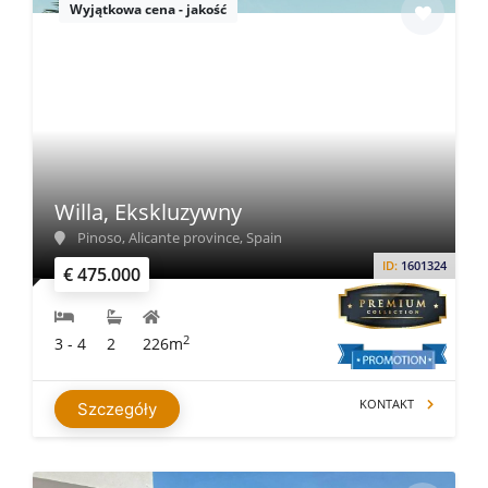
Wyjątkowa cena - jakość
Willa, Ekskluzywny
Pinoso, Alicante province, Spain
ID:
1601324
€ 475.000
2
3 - 4
2
226m
KONTAKT
Szczegóły