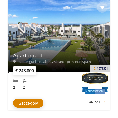
Apartament
San Miguel de Salinas, Alicante province, Spain
ID:
1579351
€ 243.800
2
2
KONTAKT
Szczegóły