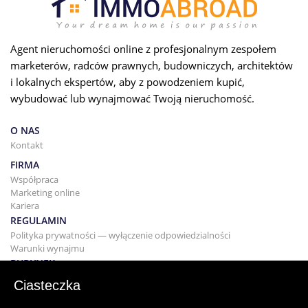
Agent nieruchomości online z profesjonalnym zespołem
marketerów, radców prawnych, budowniczych, architektów
i lokalnych ekspertów, aby z powodzeniem kupić,
wybudować lub wynajmować Twoją nieruchomość.
O NAS
Kontakt
FIRMA
Współpraca
Marketing online
Kariera
REGULAMIN
Polityka prywatności — wyłączenie odpowiedzialności
Warunki wynajmu
BUDYNEK
Projektowanie
Ciasteczka
KUPNO I SPRZEDAŻ