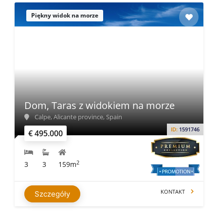
Piękny widok na morze
Dom, Taras z widokiem na morze
Calpe, Alicante province, Spain
ID:
1591746
€ 495.000
2
3
3
159m
KONTAKT
Szczegóły