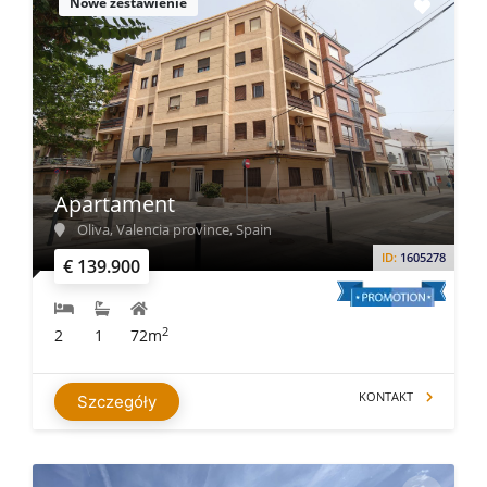
Nowe zestawienie
Apartament
Oliva, Valencia province, Spain
ID:
1605278
€ 139.900
2
2
1
72m
KONTAKT
Szczegóły