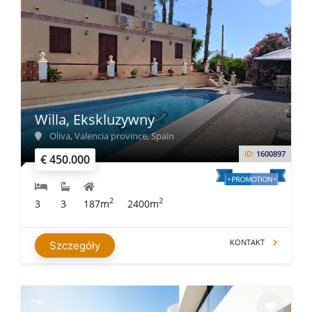
Willa, Ekskluzywny
Oliva, Valencia province, Spain
ID:
1600897
€ 450.000
2
2
3
3
187m
2400m
KONTAKT
Szczegóły