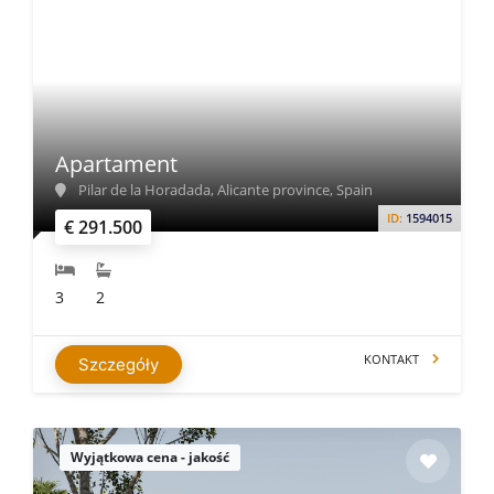
Apartament
Pilar de la Horadada, Alicante province, Spain
ID:
1594015
€ 291.500
3
2
KONTAKT
Szczegóły
Wyjątkowa cena - jakość