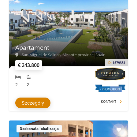
Apartament
San Miguel de Salinas, Alicante province, Spain
ID:
1579351
€ 243.800
2
2
KONTAKT
Szczegóły
Doskonała lokalizacja