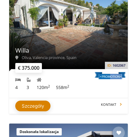
Willa
Oliva, Valencia province, Spain
ID:
1602067
€ 375.000
2
2
4
3
120m
558m
KONTAKT
Szczegóły
Doskonała lokalizacja