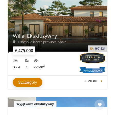
Willa, Ekskluzywny
Pinoso, Alicante province, Spain
ID:
1601324
€ 475.000
2
3 - 4
2
226m
KONTAKT
Szczegóły
Wyjątkowo ekskluzywny