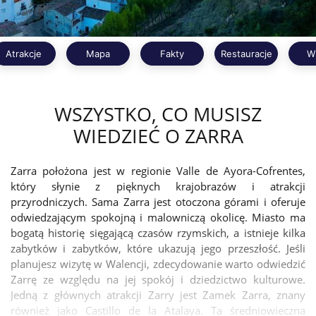
Atrakcje
Mapa
Fakty
Restauracje
W
WSZYSTKO, CO MUSISZ
WIEDZIEĆ O ZARRA
Zarra położona jest w regionie Valle de Ayora-Cofrentes,
który słynie z pięknych krajobrazów i atrakcji
przyrodniczych. Sama Zarra jest otoczona górami i oferuje
odwiedzającym spokojną i malowniczą okolicę. Miasto ma
bogatą historię sięgającą czasów rzymskich, a istnieje kilka
zabytków i zabytków, które ukazują jego przeszłość. Jeśli
planujesz wizytę w Walencji, zdecydowanie warto odwiedzić
Zarrę ze względu na jej spokój i dziedzictwo kulturowe.
Jedną z głównych atrakcji Zarry jest Zamek Zarra, znany
również jako Castillo de la Atalaya. Ta średniowieczna