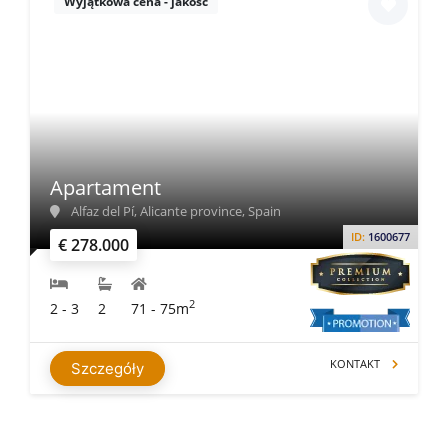
Wyjątkowa cena - jakość
Apartament
Alfaz del Pí, Alicante province, Spain
ID:
1600677
€ 278.000
2
2 - 3
2
71 - 75m
KONTAKT
Szczegóły