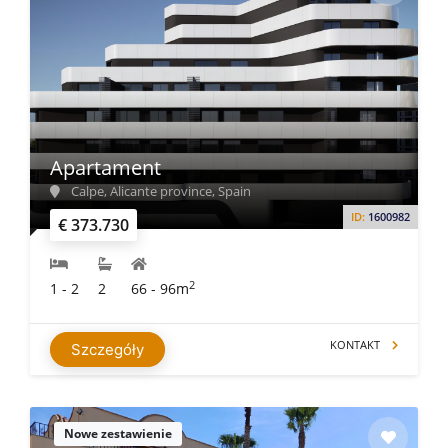
Apartament
Calpe, Alicante province, Spain
ID:
1600982
€ 373.730
2
1 - 2
2
66 - 96m
KONTAKT
Szczegóły
Nowe zestawienie