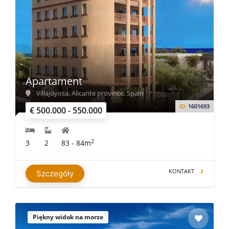
Apartament
Villajoyosa, Alicante province, Spain
ID:
1601693
€ 500.000 - 550.000
2
3
2
83 - 84m
KONTAKT
Szczegóły
Piękny widok na morze