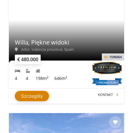
Willa, Piękne widoki
Ador, Valencia province, Spain
ID:
1596064
€ 480.000
2
2
4
4
198m
646m
KONTAKT
Szczegóły