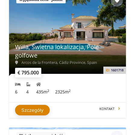
Willa, Świetna lokalizacja, Pole
golfowe
Arcos de la Frontera, Cádiz Province, Spain
ID:
1601718
€ 795.000
2
2
6
4
435m
2325m
KONTAKT
Szczegóły