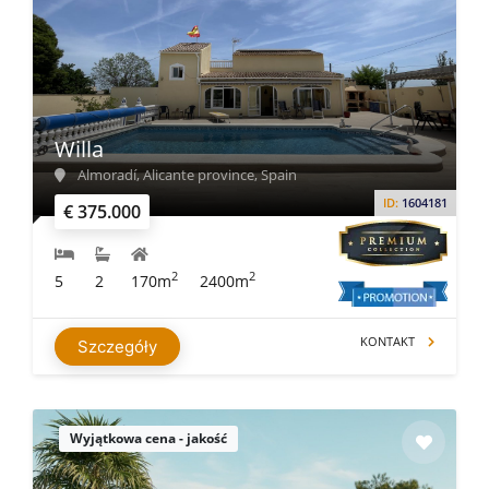
tradycyjną kuchnią hiszpańską, Zarra ma coś do
zaoferowania. Jego spokojna okolica i bogate dziedzictwo
kulturowe sprawiają, że jest to idealne miejsce dla osób
poszukujących wyjątkowych i niecodziennych wrażeń w
Walencji.
Willa
Almoradí, Alicante province, Spain
ID:
1604181
€ 375.000
2
2
5
2
170m
2400m
KONTAKT
Szczegóły
Wyjątkowa cena - jakość