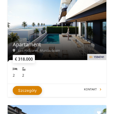
Apartament
Los Alcázares, Murcia, Spain
ID:
1594741
€ 318.000
2
2
KONTAKT
Szczegóły