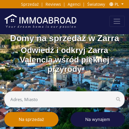
Sprzedaż
|
Reviews
|
Agenci
|
Światowy
PL
Domy na sprzedaż w Zarra
Odwiedź i odkryj Zarra
Valencia wśród pięknej
przyrody
Na sprzedaż
Na wynajem