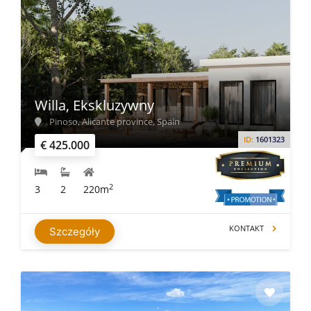
Willa, Ekskluzywny
Pinoso, Alicante province, Spain
ID:
1601323
€ 425.000
2
3
2
220m
KONTAKT
Szczegóły