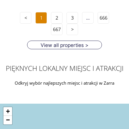
<
1
2
3
…
666
667
>
View all properties >
PIĘKNYCH LOKALNY MIEJSC I ATRAKCJI
Odkryj wybór najlepszych miejsc i atrakcji w Zarra
+
−