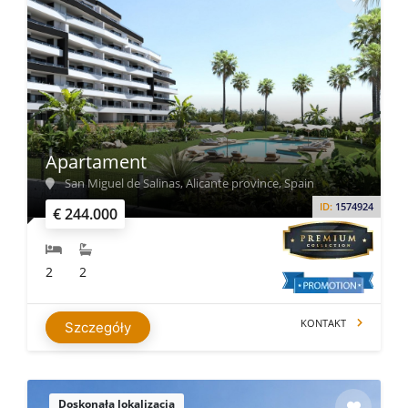
Apartament
San Miguel de Salinas, Alicante province, Spain
ID:
1574924
€ 244.000
2
2
KONTAKT
Szczegóły
Doskonała lokalizacja