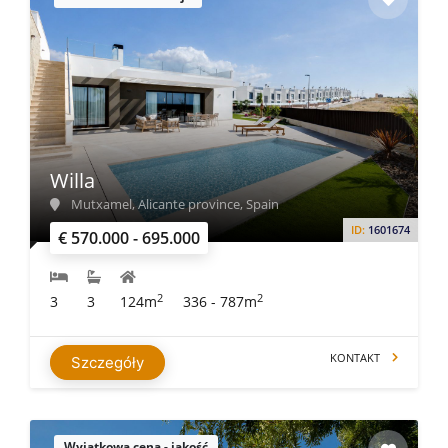
Willa
Mutxamel, Alicante province, Spain
ID:
1601674
€ 570.000 - 695.000
2
2
3
3
124m
336 - 787m
KONTAKT
Szczegóły
Wyjątkowa cena - jakość