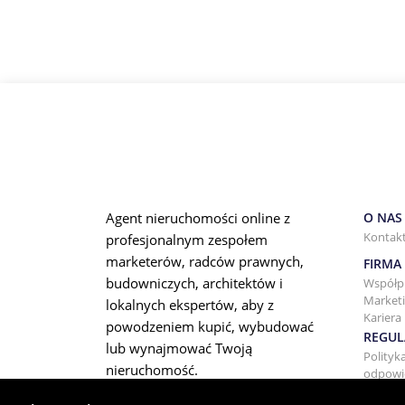
Agent nieruchomości online z
O NAS
Kontak
profesjonalnym zespołem
marketerów, radców prawnych,
FIRMA
budowniczych, architektów i
Współp
Marketi
lokalnych ekspertów, aby z
Kariera
powodzeniem kupić, wybudować
REGUL
lub wynajmować Twoją
Polityk
nieruchomość.
odpowie
Warunk