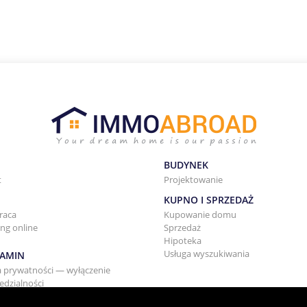
BUDYNEK
t
Projektowanie
KUPNO I SPRZEDAŻ
raca
Kupowanie domu
ng online
Sprzedaż
Hipoteka
Usługa wyszukiwania
AMIN
a prywatności — wyłączenie
dzialności
i wynajmu