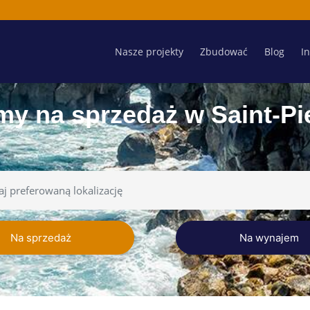
Nasze projekty
Zbudować
Blog
I
y na sprzedaż w Saint-Pi
Na sprzedaż
Na wynajem