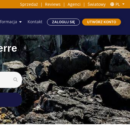
Sprzedaż
|
Reviews
|
Agenci
|
Światowy
PL
nformacja
Kontakt
ZALOGUJ SIĘ
UTWÓRZ KONTO
erre