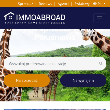
Sprzedaż
|
Reviews
|
Agenci
|
Światowy
PL
Domy na sprzedaż w Afryka
Południowa
Na sprzedaż
Na wynajem