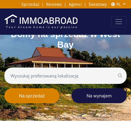
Sprzedaż
|
Reviews
|
Agenci
|
Światowy
PL
Domy na sprzedaż w West
Bay
Na sprzedaż
Na wynajem