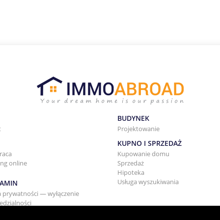
BUDYNEK
t
Projektowanie
KUPNO I SPRZEDAŻ
raca
Kupowanie domu
ng online
Sprzedaż
Hipoteka
Usługa wyszukiwania
AMIN
a prywatności — wyłączenie
dzialności
i wynajmu