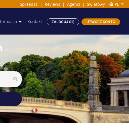
Sprzedaż
|
Reviews
|
Agenci
|
Światowy
PL
nformacja
Kontakt
ZALOGUJ SIĘ
UTWÓRZ KONTO
n