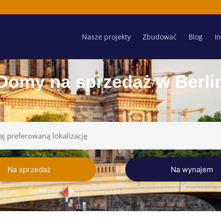
Nasze projekty
Zbudować
Blog
I
Domy na sprzedaż w Berli
Na sprzedaż
Na wynajem