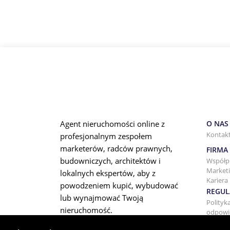
Agent nieruchomości online z
O NAS
Kontak
profesjonalnym zespołem
marketerów, radców prawnych,
FIRMA
budowniczych, architektów i
Współp
Marketi
lokalnych ekspertów, aby z
Kariera
powodzeniem kupić, wybudować
REGUL
lub wynajmować Twoją
Polityk
nieruchomość.
odpowie
Warunk