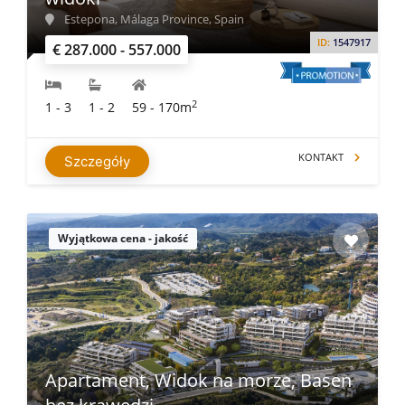
Estepona, Málaga Province, Spain
ID:
1547917
€ 287.000 - 557.000
2
1 - 3
1 - 2
59 - 170m
KONTAKT
Szczegóły
Wyjątkowa cena - jakość
Apartament, Widok na morze, Basen