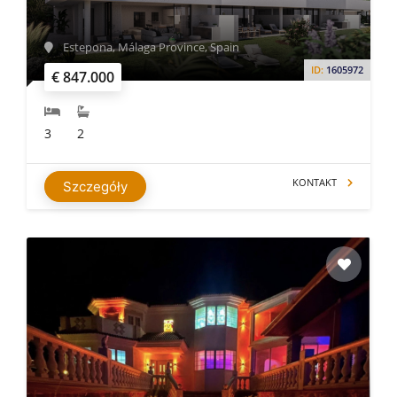
Estepona, Málaga Province, Spain
ID:
1605972
€ 847.000
3
2
KONTAKT
Szczegóły