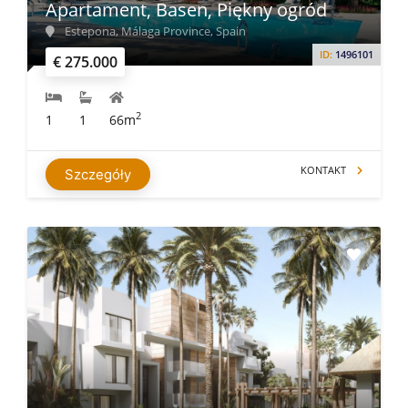
Apartament, Basen, Piękny ogród
Estepona, Málaga Province, Spain
ID:
1496101
€ 275.000
2
1
1
66m
KONTAKT
Szczegóły