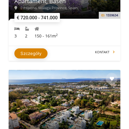
Apartament, Basen
Estepona, Málaga Province, Spain
ID:
1559634
€ 720.000 - 741.000
2
3
2
150 - 161m
KONTAKT
Szczegóły