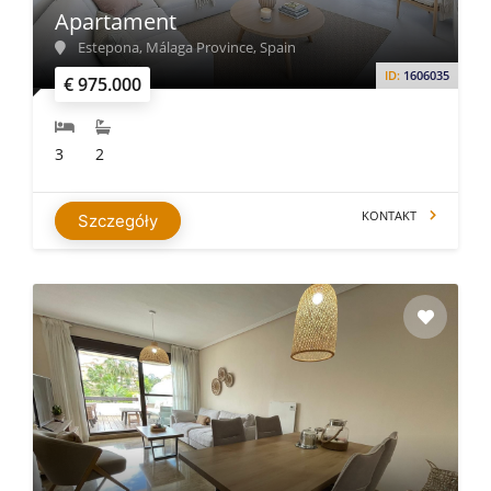
Apartament
Estepona, Málaga Province, Spain
ID:
1606035
€ 975.000
3
2
KONTAKT
Szczegóły