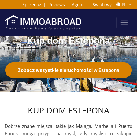
Sprzedaż
|
Reviews
|
Agenci
|
Światowy
PL
Kup dom Estepona
Zobacz wszystkie nieruchomości w Estepona
KUP DOM ESTEPONA
Dobrze znane miejsca, takie jak Malaga, Marbella i Puerto
Banus, mogą przyjść na myśl, gdy myślisz o zakupie