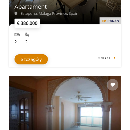
Apartament
Estepona, Málaga Province, Spain
ID:
1606009
€ 386.000
2
2
KONTAKT
Szczegóły