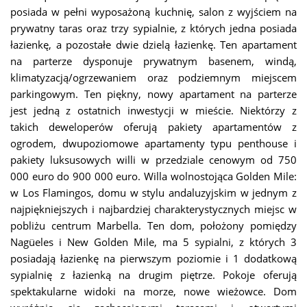
posiada w pełni wyposażoną kuchnię, salon z wyjściem na
prywatny taras oraz trzy sypialnie, z których jedna posiada
łazienkę, a pozostałe dwie dzielą łazienkę. Ten apartament
na parterze dysponuje prywatnym basenem, windą,
klimatyzacją/ogrzewaniem oraz podziemnym miejscem
parkingowym. Ten piękny, nowy apartament na parterze
jest jedną z ostatnich inwestycji w mieście. Niektórzy z
takich deweloperów oferują pakiety apartamentów z
ogrodem, dwupoziomowe apartamenty typu penthouse i
pakiety luksusowych willi w przedziale cenowym od 750
000 euro do 900 000 euro.
Willa wolnostojąca Golden Mile:
w Los Flamingos, domu w stylu andaluzyjskim w jednym z
najpiękniejszych i najbardziej charakterystycznych miejsc w
pobliżu centrum Marbella. Ten dom, położony pomiędzy
Nagüeles i New Golden Mile, ma 5 sypialni, z których 3
posiadają łazienkę na pierwszym poziomie i 1 dodatkową
sypialnię z łazienką na drugim piętrze. Pokoje oferują
spektakularne widoki na morze, nowe wieżowce. Dom