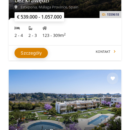
bez krawędzi
Estepona, Málaga Province, Spain
ID:
1559618
€ 539.000 - 1.057.000
2
2 - 4
2 - 3
123 - 309m
KONTAKT
Szczegóły