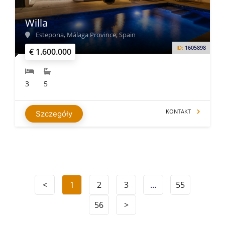
Willa
Estepona, Málaga Province, Spain
ID:
1605898
€ 1.600.000
3
5
KONTAKT
Szczegóły
<
1
2
3
…
55
56
>