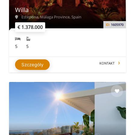
Willa
Estepona, Málaga Province, Spain
ID:
1605970
€ 1.378.000
5
5
KONTAKT
Szczegóły