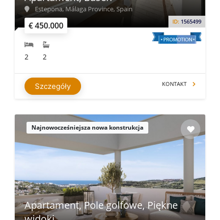
Estepona, Málaga Province, Spain
ID:
1565499
€ 450.000
2
2
KONTAKT
Szczegóły
Najnowocześniejsza nowa konstrukcja
Apartament, Pole golfowe, Piękne
widoki