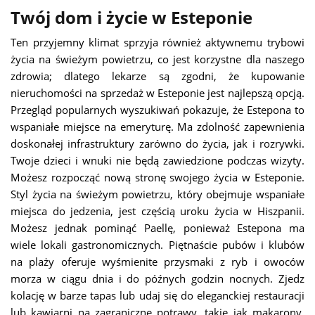
Twój dom i życie w Esteponie
Ten przyjemny klimat sprzyja również aktywnemu trybowi
życia na świeżym powietrzu, co jest korzystne dla naszego
zdrowia; dlatego lekarze są zgodni, że kupowanie
nieruchomości na sprzedaż w Esteponie jest najlepszą opcją.
Przegląd popularnych wyszukiwań pokazuje, że Estepona to
wspaniałe miejsce na emeryturę. Ma zdolność zapewnienia
doskonałej infrastruktury zarówno do życia, jak i rozrywki.
Twoje dzieci i wnuki nie będą zawiedzione podczas wizyty.
Możesz rozpocząć nową stronę swojego życia w Esteponie.
Styl życia na świeżym powietrzu, który obejmuje wspaniałe
miejsca do jedzenia, jest częścią uroku życia w Hiszpanii.
Możesz jednak pominąć Paellę, ponieważ Estepona ma
wiele lokali gastronomicznych. Piętnaście pubów i klubów
na plaży oferuje wyśmienite przysmaki z ryb i owoców
morza w ciągu dnia i do późnych godzin nocnych. Zjedz
kolację w barze tapas lub udaj się do eleganckiej restauracji
lub kawiarni na zagraniczne potrawy, takie jak makarony,