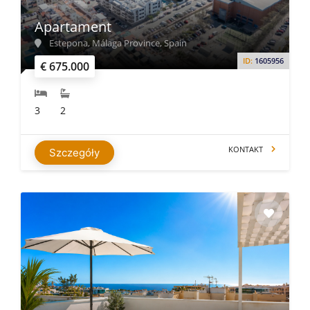
Apartament
Estepona, Málaga Province, Spain
ID:
1605956
€ 675.000
3
2
KONTAKT
Szczegóły