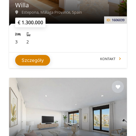
Willa
Estepona, Málaga Province, Spain
ID:
1606039
€ 1.300.000
3
2
KONTAKT
Szczegóły