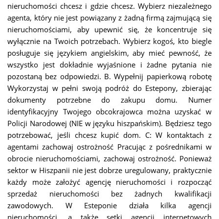
nieruchomości chcesz i gdzie chcesz. Wybierz niezależnego
agenta, który nie jest powiązany z żadną firmą zajmującą się
nieruchomościami, aby upewnić się, że koncentruje się
wyłącznie na Twoich potrzebach. Wybierz kogoś, kto biegle
posługuje się językiem angielskim, aby mieć pewność, że
wszystko jest dokładnie wyjaśnione i żadne pytania nie
pozostaną bez odpowiedzi. B.
Wypełnij
papierkową robotę
Wykorzystaj w pełni swoją podróż do Estepony, zbierając
dokumenty potrzebne do zakupu domu. Numer
identyfikacyjny Twojego obcokrajowca można uzyskać w
Policji Narodowej (NIE w języku hiszpańskim). Będziesz tego
potrzebować, jeśli chcesz kupić dom. C:
W kontaktach z
agentami zachowaj ostrożność Pracując z pośrednikami w
obrocie nieruchomościami, zachowaj ostrożność. Ponieważ
sektor w Hiszpanii nie jest dobrze uregulowany, praktycznie
każdy może założyć agencję nieruchomości i rozpocząć
sprzedaż nieruchomości bez żadnych kwalifikacji
zawodowych. W Esteponie działa kilka agencji
nieruchomości, a także setki agencji internetowych