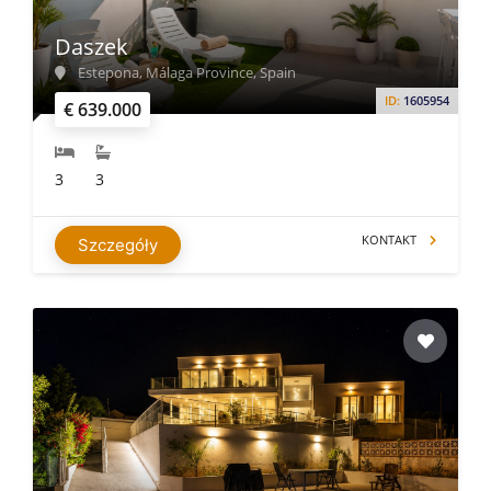
Daszek
Estepona, Málaga Province, Spain
ID:
1605954
€ 639.000
3
3
KONTAKT
Szczegóły