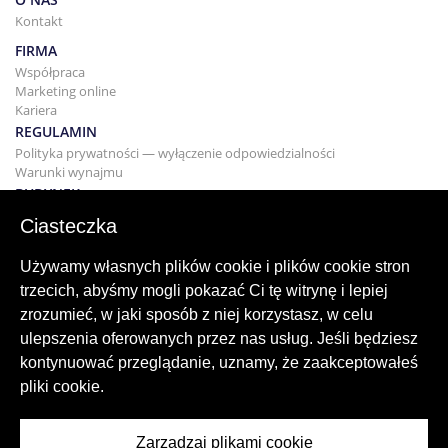
Kontakt
FIRMA
Współpraca
Marketing online
Kariera
REGULAMIN
Polityka prywatności — wyłączenie odpowiedzialności
Warunki wynajmu
BUDYNEK
Projektowanie
Ciasteczka
KUPNO I SPRZEDAŻ
Kupowanie domu
Używamy własnych plików cookie i plików cookie stron
Sprzedaż
trzecich, abyśmy mogli pokazać Ci tę witrynę i lepiej
Hipoteka
zrozumieć, w jaki sposób z niej korzystasz, w celu
Usługa wyszukiwania
ulepszenia oferowanych przez nas usług. Jeśli będziesz
BLOG
kontynuować przeglądanie, uznamy, że zaakceptowałeś
Blog
pliki cookie.
Regiony na całym świecie
Popularne wyszukiwania
Zarządzaj plikami cookie