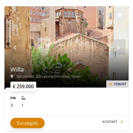
Willa
Barcelona, Barcelona Province, Spain
ID:
1596397
€ 259.000
3
1
KONTAKT
Szczegóły