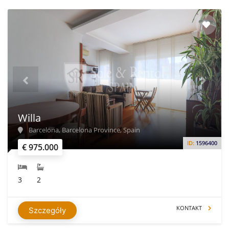
Willa
Barcelona, Barcelona Province, Spain
ID:
1596400
€ 975.000
3
2
KONTAKT
Szczegóły