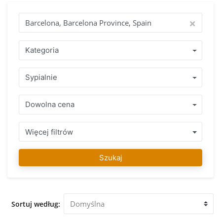
nieruchomość za granica. Rozpocznij swoje poszukiwania ze
spokojem i jeden z naszych agentów moze sie z Toba
skontaktowac w każdej chwili, jeśli masz pytania.
Znalezienie Twojego wymarzonego domu to nasza pasja!
Dlaczego warto kupić poprzez IMMO Abroad? Skorzystaj z
Kategoria
ponad 15-letnegodo świadczenia z zespołem specjalistow,
którzy mówią w Twoim języku i swietnie znaja zasady i
Sypialnie
reguły obowiązujące w kraju, w którym chcesz kupić swó
nieruchomość. Zakres zadbanych nieruchomość w
Barcelona, Barcelona Province, Spain lub w bezpośredniej
Dowolna cena
okolicy z uczciwą porada prfesjonalisty gwarantuje podjecie
prawidlowej decyzji. Po znalezieniu swojego ulubionego
nieruchomość można na nas liczyć aby zakupic posiadlos, w
Więcej filtrów
trakcie calego procesu i także długo po tym, mozemy
Państwu pomóc w razie potrzeby. Nasz zespół IMMO
Szukaj
Abroad życzy dużo zabawy w znalezieniu swojego
ulubionego nieruchomość w Barcelona, Barcelona Province,
Spain. Zapraszamy do naszego biura w Barcelona, Barcelona
Province, Spain aby doradzić i pomóc Ci oglądnac
Sortuj według:
nieruchomości który został przez Ciebie wybrany.