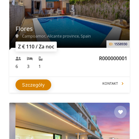
innych pomieszczeniach. Rozsądne opłaty są zadawane
przez klientów zamiast wszystkich urządzeń.
Flores
Campoamor, Alicante province, Spain
ID:
1558930
Z € 110 / Za noc
R000000001
6
3
1
KONTAKT
Szczegóły