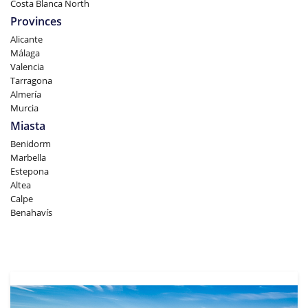
Costa Blanca North
Provinces
Alicante
Málaga
Valencia
Tarragona
Almería
Murcia
Miasta
Benidorm
Marbella
Estepona
Altea
Calpe
Benahavís