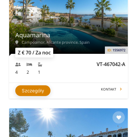
Aquamarina
Campoamor, Alicante province, Spain
ID:
1556972
Z € 70 / Za noc
VT-467042-A
4
2
1
KONTAKT
Szczegóły