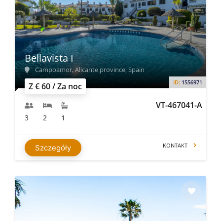
Bellavista I
Campoamor, Alicante province, Spain
ID:
1556971
Z € 60 / Za noc
VT-467041-A
3
2
1
KONTAKT
Szczegóły