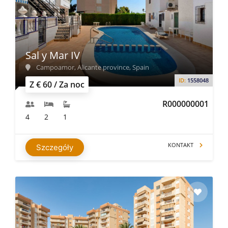
Sal y Mar IV
Campoamor, Alicante province, Spain
ID:
1558048
Z € 60 / Za noc
R000000001
4
2
1
KONTAKT
Szczegóły