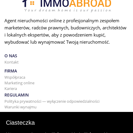
Agent nieruchomości online z profesjonalnym zespołem
marketerów, radców prawnych, budowniczych, architektów
i lokalnych ekspertów, aby z powodzeniem kupić,
wybudować lub wynajmować Twoją nieruchomość.
O NAS
Kontakt
FIRMA
Współpraca
Marketing online
Kariera
REGULAMIN
Polityka prywatności — wyłączenie odpowiedzialności
Warunki wynajmu
BUDYNEK
Projektowanie
Ciasteczka
KUPNO I SPRZEDAŻ