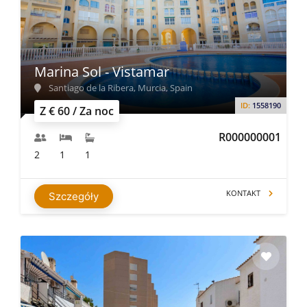
Marina Sol - Vistamar
Santiago de la Ribera, Murcia, Spain
ID:
1558190
Z € 60 / Za noc
R000000001
2
1
1
KONTAKT
Szczegóły