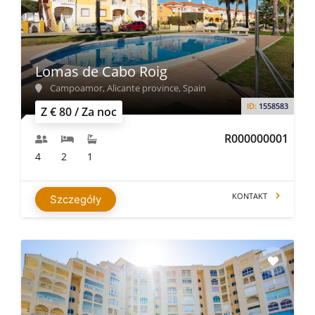
Lomas de Cabo Roig
Campoamor, Alicante province, Spain
ID:
1558583
Z € 80 / Za noc
R000000001
4
2
1
KONTAKT
Szczegóły