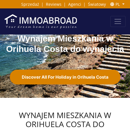
Sprzedaż
|
Reviews
|
Agenci
|
Światowy
PL
Wynajem Mieszkania w
Orihuela Costa do wynajęcia
Discover All For Holiday in Orihuela Costa
WYNAJEM MIESZKANIA W
ORIHUELA COSTA DO