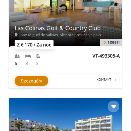
Las Colinas Golf & Country Club
San Miguel de Salinas, Alicante province, Spain
ID:
1558891
Z € 170 / Za noc
VT-493305-A
6
3
2
KONTAKT
Szczegóły