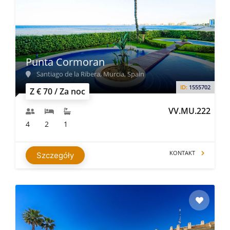
Punta Cormoran
Santiago de la Ribera, Murcia, Spain
ID:
1555702
Z € 70 / Za noc
VV.MU.222
4
2
1
KONTAKT
Szczegóły