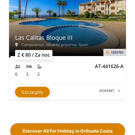
Las Calitas Bloque III
Campoamor, Alicante province, Spain
ID:
1555701
Z € 80 / Za noc
AT-441626-A
6
2
2
KONTAKT
Szczegóły
Discover All For Holiday in Orihuela Costa