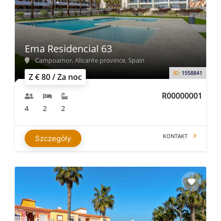
Ema Residencial 63
Campoamor, Alicante province, Spain
ID:
1558841
Z € 80 / Za noc
R00000001
4
2
2
KONTAKT
Szczegóły