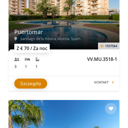
Puertomar
Santiago de la Ribera, Murcia, Spain
ID:
1557564
Z € 70 / Za noc
VV.MU.3518-1
3
1
1
KONTAKT
Szczegóły