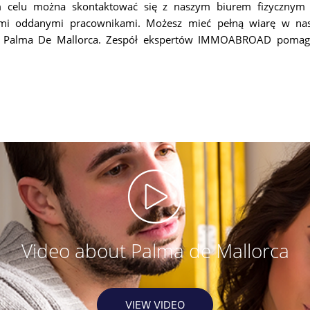
m celu można skontaktować się z naszym biurem fizycznym
zymi oddanymi pracownikami. Możesz mieć pełną wiarę w na
 w Palma De Mallorca. Zespół ekspertów IMMOABROAD pomaga
Video about Palma de Mallorca
VIEW VIDEO