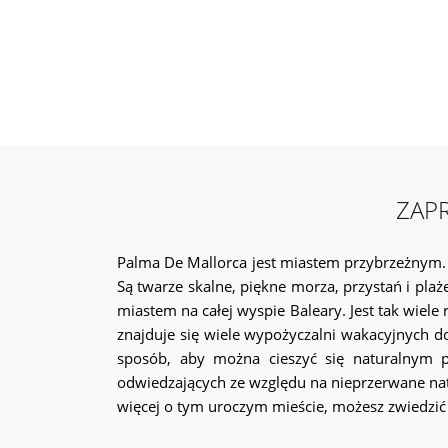
zrelaksowany. Jest to spowodowane dostępnoś
firmę IMMO ABROAD.
ZAP
Palma De Mallorca jest miastem przybrzeżnym. J
Są twarze skalne, piękne morza, przystań i pla
miastem na całej wyspie Baleary. Jest tak wiel
znajduje się wiele wypożyczalni wakacyjnych d
sposób, aby można cieszyć się naturalnym pi
odwiedzających ze względu na nieprzerwane nat
więcej o tym uroczym mieście, możesz zwiedzić 