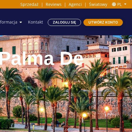
Sprzedaż
|
Reviews
|
Agenci
|
Światowy
PL
nformacja
Kontakt
ZALOGUJ SIĘ
UTWÓRZ KONTO
 Palma De