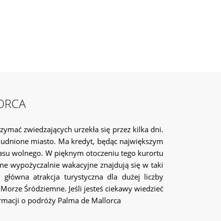
ypożyczalniach wakacyjnych oferowanych przez
ORCA
ymać zwiedzających urzekła się przez kilka dni.
zaludnione miasto. Ma kredyt, będąc największym
czasu wolnego. W pięknym otoczeniu tego kurortu
ne wypożyczalnie wakacyjne znajdują się w taki
główna atrakcja turystyczna dla dużej liczby
orze Śródziemne. Jeśli jesteś ciekawy wiedzieć
ormacji o podróży Palma de Mallorca