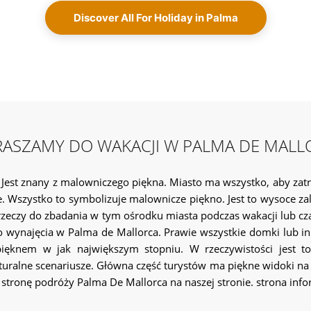
cią wystarczających miejsc parkingowych w domkach i innych w
Discover All For Holiday in Palma
RASZAMY DO WAKACJI W PALMA DE MALL
est znany z malowniczego piękna. Miasto ma wszystko, aby zatrz
że. Wszystko to symbolizuje malownicze piękno. Jest to wysoce 
e rzeczy do zbadania w tym ośrodku miasta podczas wakacji lub 
o wynajęcia w Palma de Mallorca. Prawie wszystkie domki lub in
ęknem w jak największym stopniu. W rzeczywistości jest to 
uralne scenariusze. Główna część turystów ma piękne widoki na M
stronę podróży Palma De Mallorca na naszej stronie. strona inf