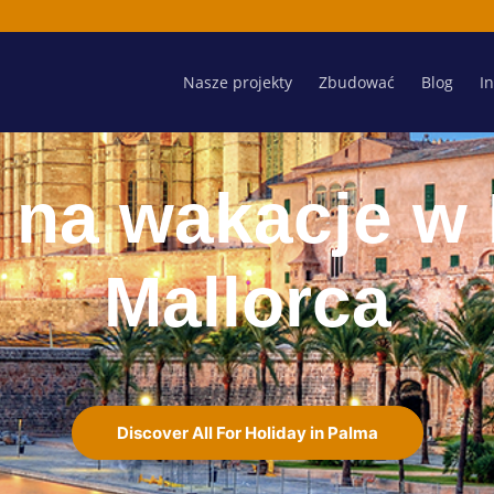
Nasze projekty
Zbudować
Blog
I
na wakacje w
Mallorca
Discover All For Holiday in Palma