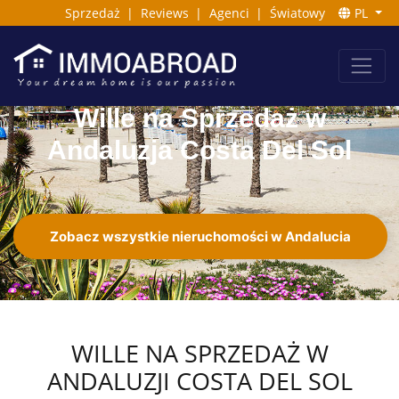
Sprzedaż
|
Reviews
|
Agenci
|
Światowy
PL
Wille na Sprzedaż w
Andaluzja Costa Del Sol
Zobacz wszystkie nieruchomości w Andalucia
WILLE NA SPRZEDAŻ W
ANDALUZJI COSTA DEL SOL