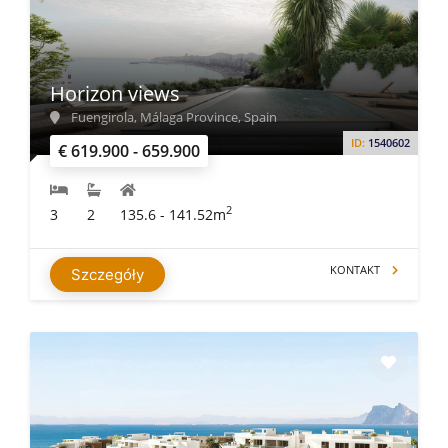
Horizon views
Fuengirola, Málaga Province, Spain
ID:
1540602
€ 619.900 - 659.900
2
3
2
135.6 - 141.52m
KONTAKT
Szczegóły