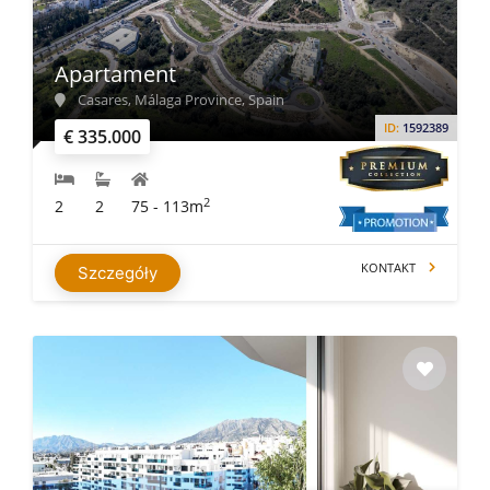
Apartament
Casares, Málaga Province, Spain
ID:
1592389
€ 335.000
2
2
2
75 - 113m
KONTAKT
Szczegóły