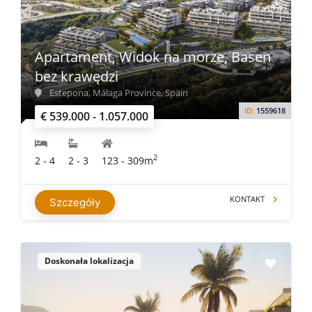
Apartament, Widok na morze, Basen
bez krawędzi
Estepona, Málaga Province, Spain
ID:
1559618
€ 539.000 - 1.057.000
2
2 - 4
2 - 3
123 - 309m
KONTAKT
Szczegóły
Doskonała lokalizacja