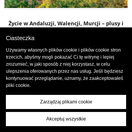
Życie w Andaluzji, Walencji, Murcji – plusy i
minusy regionów
Ciasteczka
Używamy własnych plików cookie i plików cookie stron
trzecich, abyśmy mogli pokazać Ci tę witrynę i lepiej
zrozumieć, w jaki sposób z niej korzystasz, w celu
ulepszenia oferowanych przez nas usług. Jeśli będziesz
kontynuować przeglądanie, uznamy, że zaakceptowałeś
pliki cookie.
Zarządzaj plikami cookie
Agent nieruchomości online z profesjonalnym zespołem
Akceptuj wszystkie
marketerów, radców prawnych, budowniczych, architektów
i lokalnych ekspertów, aby z powodzeniem kupić,