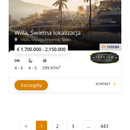
Willa, Świetna lokalizacja
Mijas, Málaga Province, Spain
ID:
1559384
€ 1.700.000 - 2.150.000
2
4 - 6
4 - 5
299.97m
KONTAKT
Szczegóły
<
1
2
3
…
443