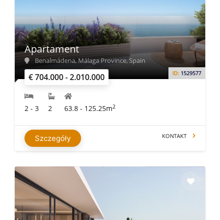
Apartament
Benalmádena, Málaga Province, Spain
ID:
1529577
€ 704.000 - 2.010.000
2
2 - 3
2
63.8 - 125.25m
KONTAKT
Szczegóły