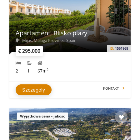
Apartament, Blisko plaży
Mijas, Málaga Province, Spain
ID:
1561968
€ 295.000
2
2
1
67m
KONTAKT
Szczegóły
Wyjątkowa cena - jakość