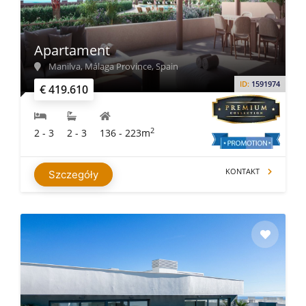
Apartament
Manilva, Málaga Province, Spain
ID:
1591974
€ 419.610
2
2 - 3
2 - 3
136 - 223m
KONTAKT
Szczegóły