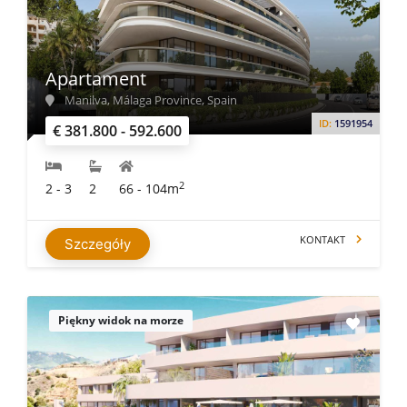
Apartament
Manilva, Málaga Province, Spain
ID:
1591954
€ 381.800 - 592.600
2
2 - 3
2
66 - 104m
KONTAKT
Szczegóły
Piękny widok na morze