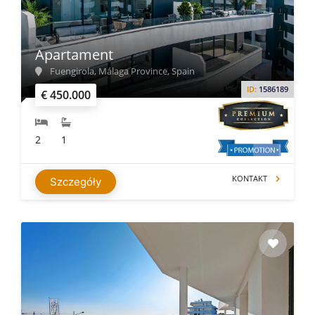
Apartament
Fuengirola, Málaga Province, Spain
ID:
1586189
€ 450.000
2
1
KONTAKT
Szczegóły