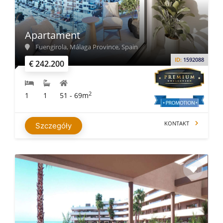
Apartament
Fuengirola, Málaga Province, Spain
ID:
1592088
€ 242.200
2
1
1
51 - 69m
KONTAKT
Szczegóły