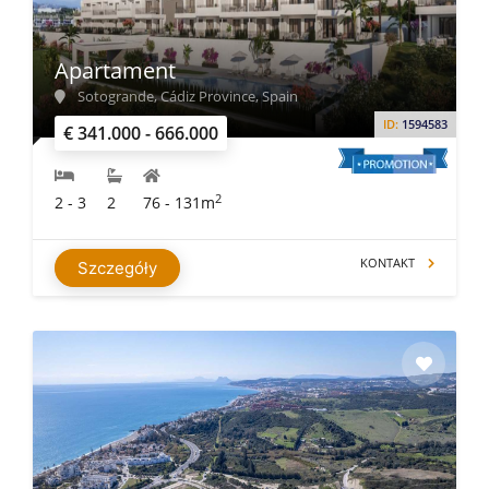
Apartament
Sotogrande, Cádiz Province, Spain
ID:
1594583
€ 341.000 - 666.000
2
2 - 3
2
76 - 131m
KONTAKT
Szczegóły