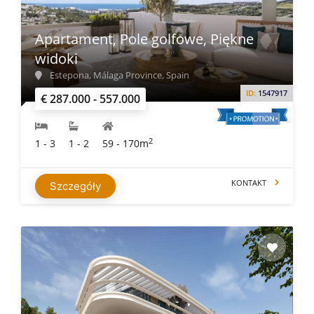
Apartament, Pole golfowe, Piękne
widoki
Estepona, Málaga Province, Spain
ID:
1547917
€ 287.000 - 557.000
2
1 - 3
1 - 2
59 - 170m
KONTAKT
Szczegóły