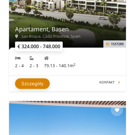
Apartament, Basen
San Roque, Cádiz Province, Spain
ID:
1537289
€ 324.000 - 748.000
2
2 - 4
2 - 3
79.13 - 140.1m
KONTAKT
Szczegóły