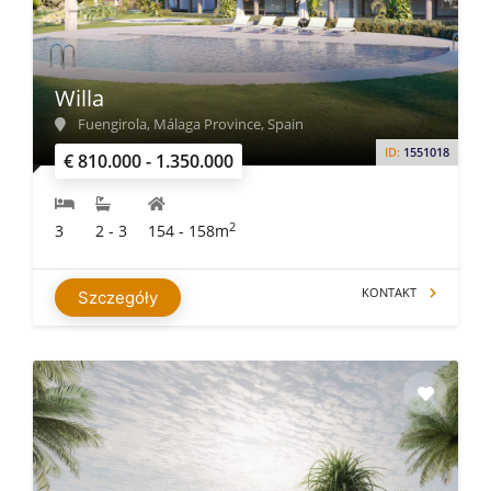
Willa
Fuengirola, Málaga Province, Spain
ID:
1551018
€ 810.000 - 1.350.000
2
3
2 - 3
154 - 158m
KONTAKT
Szczegóły