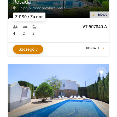
Rosada
Calpe, Alicante province, Spain
ID:
1559070
Z € 90 / Za noc
VT-507840-A
4
2
2
KONTAKT
Szczegóły