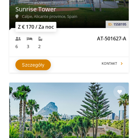
Sunrise Tower
Calpe, Alicante province, Spain
ID:
1558195
Z € 170 / Za noc
AT-501627-A
6
3
2
KONTAKT
Szczegóły