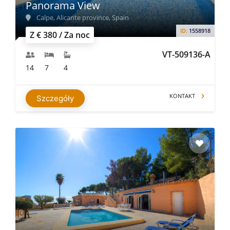
Panorama View
Calpe, Alicante province, Spain
ID:
1558918
Z € 380 / Za noc
VT-509136-A
14
7
4
KONTAKT
Szczegóły