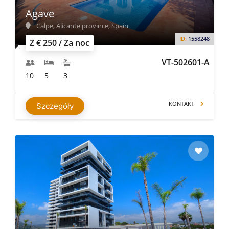
Agave
Calpe, Alicante province, Spain
ID:
1558248
Z € 250 / Za noc
VT-502601-A
10
5
3
KONTAKT
Szczegóły