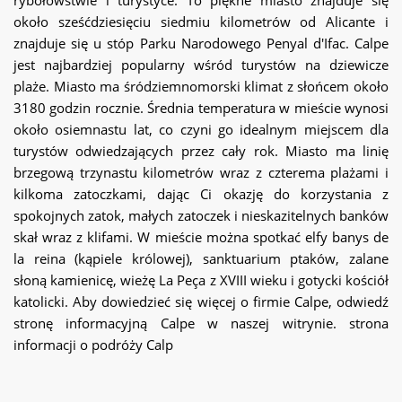
około sześćdziesięciu siedmiu kilometrów od Alicante i
znajduje się u stóp Parku Narodowego Penyal d'Ifac. Calpe
jest najbardziej popularny wśród turystów na dziewicze
plaże. Miasto ma śródziemnomorski klimat z słońcem około
3180 godzin rocznie. Średnia temperatura w mieście wynosi
około osiemnastu lat, co czyni go idealnym miejscem dla
turystów odwiedzających przez cały rok. Miasto ma linię
brzegową trzynastu kilometrów wraz z czterema plażami i
kilkoma zatoczkami, dając Ci okazję do korzystania z
spokojnych zatok, małych zatoczek i nieskazitelnych banków
skał wraz z klifami. W mieście można spotkać elfy banys de
la reina (kąpiele królowej), sanktuarium ptaków, zalane
słoną kamienicę, wieżę La Peça z XVIII wieku i gotycki kościół
katolicki. Aby dowiedzieć się więcej o firmie Calpe, odwiedź
stronę informacyjną Calpe w naszej witrynie. strona
informacji o podróży Calp