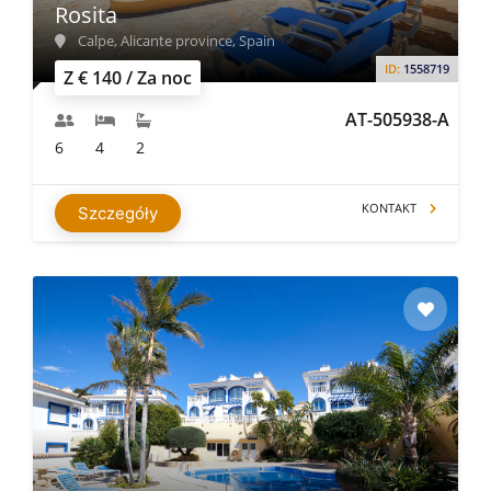
Rosita
Calpe, Alicante province, Spain
ID:
1558719
Z € 140 / Za noc
AT-505938-A
6
4
2
KONTAKT
Szczegóły