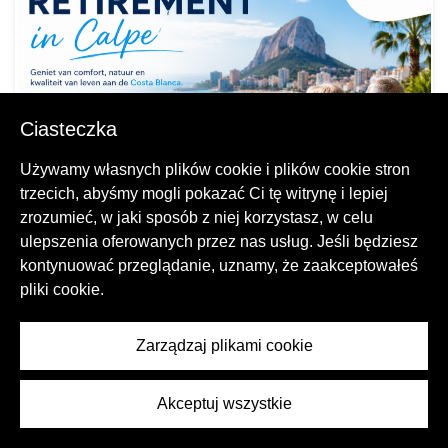
Ciasteczka
Używamy własnych plików cookie i plików cookie stron
trzecich, abyśmy mogli pokazać Ci tę witrynę i lepiej
zrozumieć, w jaki sposób z niej korzystasz, w celu
ulepszenia oferowanych przez nas usług. Jeśli będziesz
Emerytura w Calpe
kontynuować przeglądanie, uznamy, że zaakceptowałeś
pliki cookie.
Zarządzaj plikami cookie
Akceptuj wszystkie