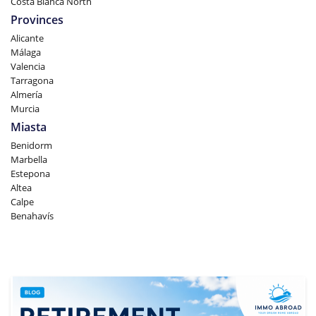
Costa Blanca North
Provinces
Alicante
Málaga
Valencia
Tarragona
Almería
Murcia
Miasta
Benidorm
Marbella
Estepona
Altea
Calpe
Benahavís