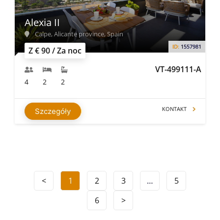
Alexia II
Calpe, Alicante province, Spain
ID:
1557981
Z € 90 / Za noc
VT-499111-A
4
2
2
KONTAKT
Szczegóły
<
1
2
3
…
5
6
>