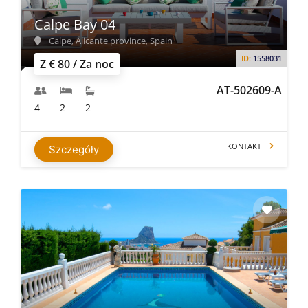
Calpe Bay 04
Calpe, Alicante province, Spain
ID:
1558031
Z € 80 / Za noc
AT-502609-A
4
2
2
KONTAKT
Szczegóły