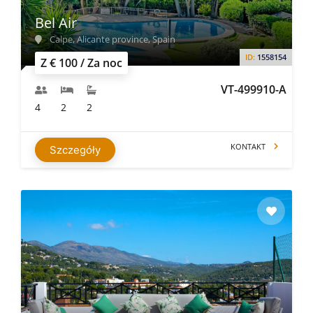
Bel Air
Calpe, Alicante province, Spain
ID:
1558154
Z € 100 / Za noc
VT-499910-A
4
2
2
KONTAKT
Szczegóły