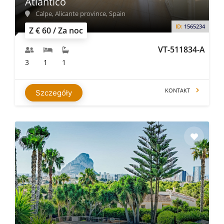
Atlantico
Calpe, Alicante province, Spain
ID:
1565234
Z € 60 / Za noc
VT-511834-A
3
1
1
KONTAKT
Szczegóły