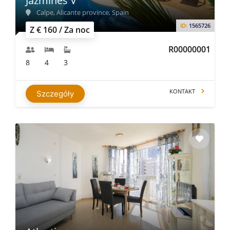
Jazmines V
Calpe, Alicante province, Spain
ID:
1565726
Z € 160 / Za noc
R00000001
8
4
3
KONTAKT
Szczegóły