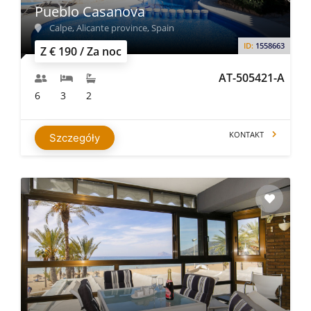
Pueblo Casanova
Calpe, Alicante province, Spain
ID:
1558663
Z € 190 / Za noc
AT-505421-A
6
3
2
KONTAKT
Szczegóły