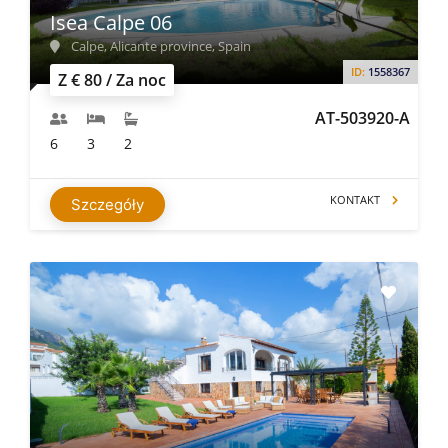
Isea Calpe 06
Calpe, Alicante province, Spain
ID:
1558367
Z € 80 / Za noc
AT-503920-A
6
3
2
KONTAKT
Szczegóły