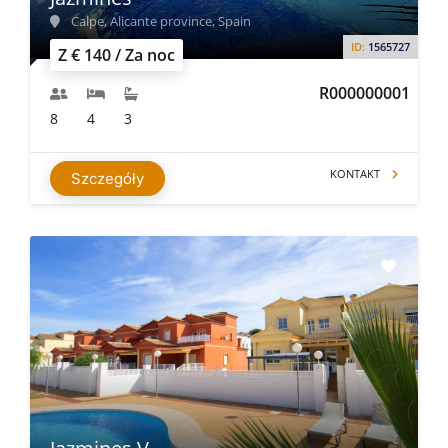
Calpe, Alicante province, Spain
ID:
1565727
Z € 140 / Za noc
R000000001
8
4
3
KONTAKT
Szczegóły