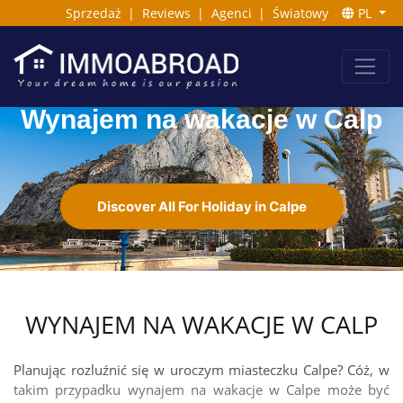
Sprzedaż
|
Reviews
|
Agenci
|
Światowy
PL
Wynajem na wakacje w Calp
Discover All For Holiday in Calpe
WYNAJEM NA WAKACJE W CALP
Planując rozluźnić się w uroczym miasteczku Calpe? Cóż, w
takim przypadku wynajem na wakacje w Calpe może być