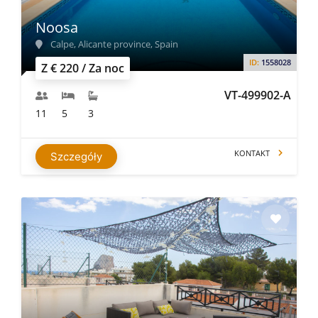
Noosa
Calpe, Alicante province, Spain
ID:
1558028
Z € 220 / Za noc
VT-499902-A
11
5
3
KONTAKT
Szczegóły