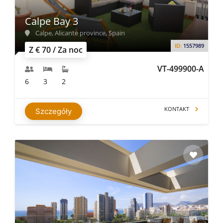
Calpe Bay 3
Calpe, Alicante province, Spain
ID:
1557989
Z € 70 / Za noc
VT-499900-A
6
3
2
KONTAKT
Szczegóły