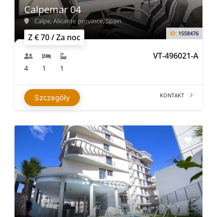
Calpemar 04
Calpe, Alicante province, Spain
ID:
1558476
Z € 70 / Za noc
VT-496021-A
4
1
1
KONTAKT
Szczegóły