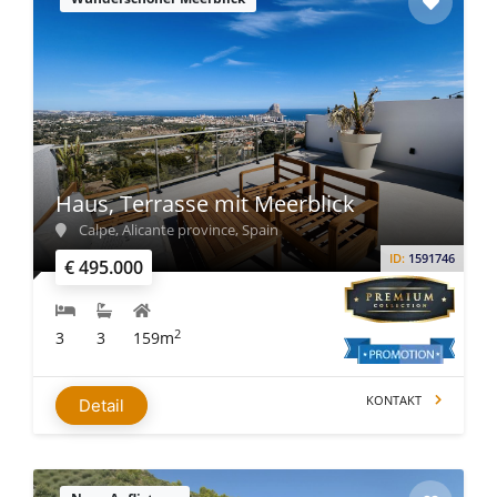
Haus, Terrasse mit Meerblick
Calpe, Alicante province, Spain
ID:
1591746
€ 495.000
2
3
3
159m
KONTAKT
Detail