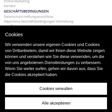
Online Marketing
Karriere
GESCHÄFTSBEDINGUNGEN
Datenschutz-Haftungsausschluss
Allgemeine Geschäftsbedingungen Vermietung
GEBÄUDE
Projekte
Cookies
KAUF
Kaufen Sie Ihr Haus
Wir verwenden unsere eigenen Cookies und Cookies
Verkaufen
von Drittanbietern, damit wir Ihnen diese Website zeigen
Hypothek
können und verstehen wie Sie diese verwenden, um die
Suchdienst
von uns angebotenen Dienstleistungen zu verbessern.
BLOGGEN
Wenn Sie weiter surfen, gehen wir davon aus, dass Sie
Bloggen
die Cookies akzeptiert haben.
Weltweite Regionen
Oft gesucht
Cookies verwalten
Alle akzeptieren
© 2026 ImmoAbroad, all rights reserved.