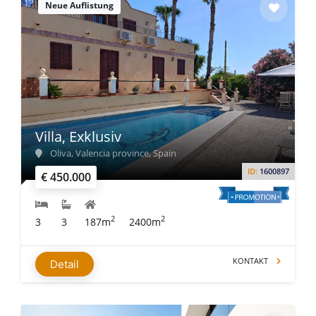
Neue Auflistung
Villa, Exklusiv
Oliva, Valencia province, Spain
ID:
1600897
€ 450.000
2
2
3
3
187m
2400m
KONTAKT
Detail