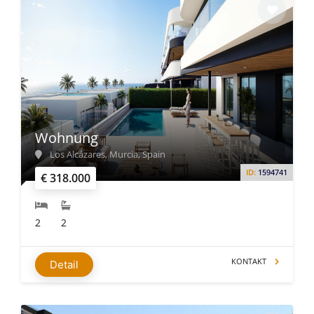
Wohnung
Los Alcázares, Murcia, Spain
ID:
1594741
€ 318.000
2
2
KONTAKT
Detail