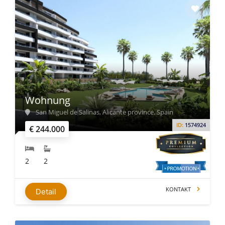
Wohnung
San Miguel de Salinas, Alicante province, Spain
ID:
1574924
€ 244.000
2
2
KONTAKT
Detail