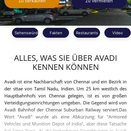
Zu verkaufen
Zu vermieten
Sehenswürdigkeiten
Fakten
Restaurants
Video
ALLES, WAS SIE ÜBER AVADI
KENNEN KÖNNEN
Avadi ist eine Nachbarschaft von Chennai und ein Bezirk in
der sttae von Tamil Nadu, Indien. Um 25 km westlich des
Hauptbahnhofs von Chennai gelegen, ist es von großen
Verteidigungseinrichtungen umgeben. Die Gegend wird von
Avadi Bahnhof der Chennai Suburban Railway serviert.Das
Wort "Avadi" wurde als eine Abkürzung für "Armored
Vehicles und Munition Depot of India", aber diese Tatsache
hat keine Basis, da die Verteidigung Einrichtungen in Avadi