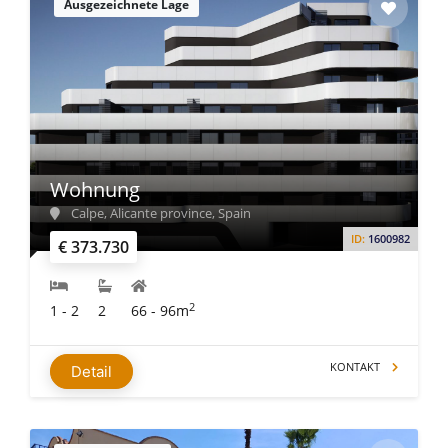
Ausgezeichnete Lage
Wohnung
Calpe, Alicante province, Spain
ID:
1600982
€ 373.730
2
1 - 2
2
66 - 96m
KONTAKT
Detail