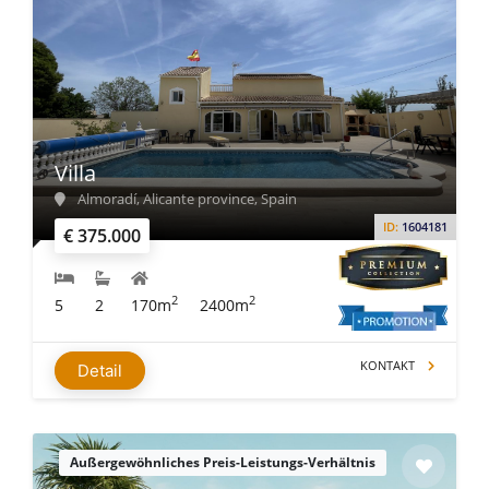
Villa
Almoradí, Alicante province, Spain
ID:
1604181
€ 375.000
2
2
5
2
170m
2400m
KONTAKT
Detail
Außergewöhnliches Preis-Leistungs-Verhältnis