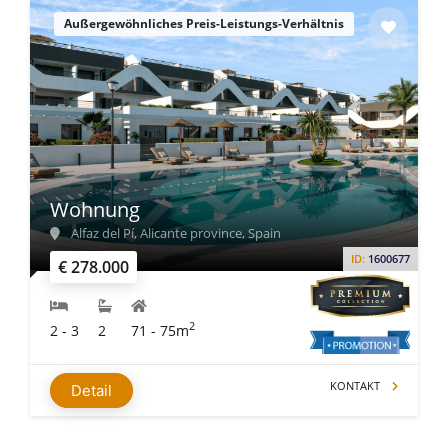
Außergewöhnliches Preis-Leistungs-Verhältnis
Wohnung
Alfaz del Pí, Alicante province, Spain
ID:
1600677
€ 278.000
2
2 - 3
2
71 - 75m
KONTAKT
Detail