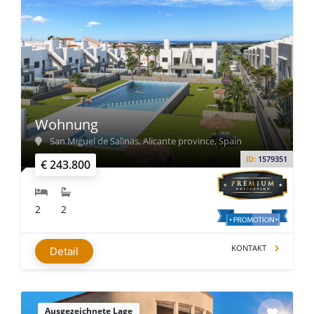
Wohnung
San Miguel de Salinas, Alicante province, Spain
ID:
1579351
€ 243.800
2
2
KONTAKT
Detail
Ausgezeichnete Lage