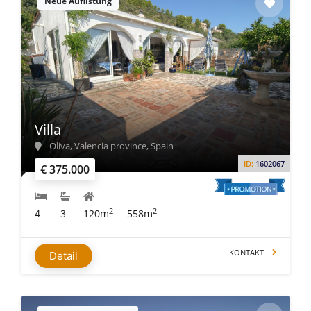
Neue Auflistung
Villa
Oliva, Valencia province, Spain
ID:
1602067
€ 375.000
2
2
4
3
120m
558m
KONTAKT
Detail