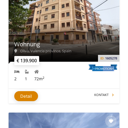
Wohnung
Oliva, Valencia province, Spain
ID:
1605278
€ 139.900
2
2
1
72m
KONTAKT
Detail