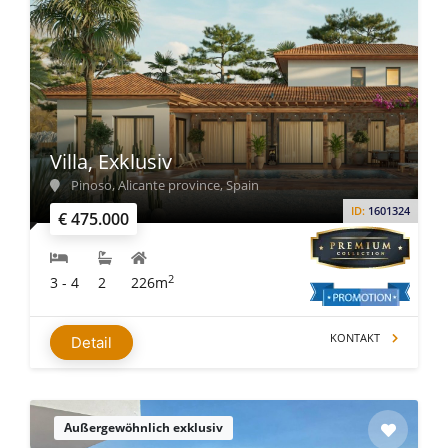
Villa, Exklusiv
Pinoso, Alicante province, Spain
ID:
1601324
€ 475.000
2
3 - 4
2
226m
KONTAKT
Detail
Außergewöhnlich exklusiv