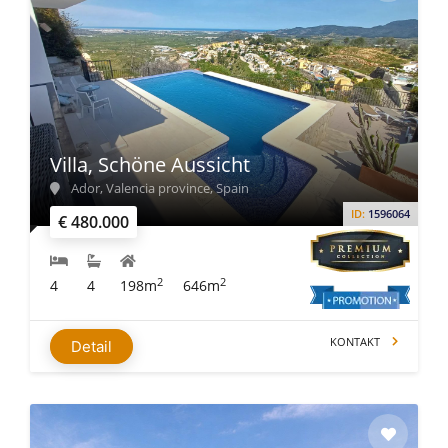
Villa, Schöne Aussicht
Ador, Valencia province, Spain
ID:
1596064
€ 480.000
2
2
4
4
198m
646m
KONTAKT
Detail