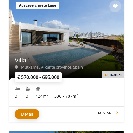
Ausgezeichnete Lage
Villa
Mutxamel, Alicante province, Spain
ID:
1601674
€ 570.000 - 695.000
2
2
3
3
124m
336 - 787m
KONTAKT
Detail