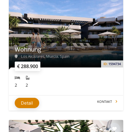
Wohnung
Los Alcázares, Murcia, Spain
ID:
1594734
€ 288.900
2
2
KONTAKT
Detail