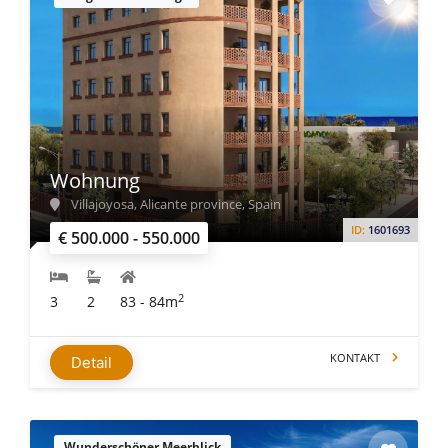
Wohnung
Villajoyosa, Alicante province, Spain
ID:
1601693
€ 500.000 - 550.000
2
3
2
83 - 84m
KONTAKT
Detail
Wunderschöner Meerblick