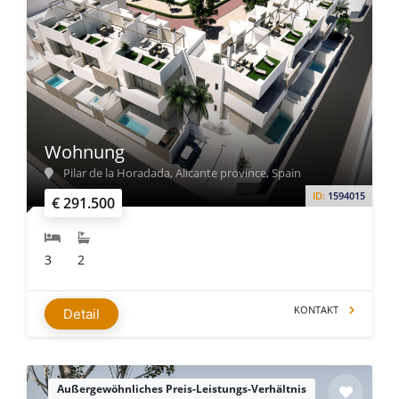
Wohnung
Pilar de la Horadada, Alicante province, Spain
ID:
1594015
€ 291.500
3
2
KONTAKT
Detail
Außergewöhnliches Preis-Leistungs-Verhältnis