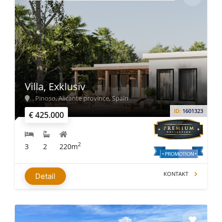
Villa, Exklusiv
Pinoso, Alicante province, Spain
ID:
1601323
€ 425.000
2
3
2
220m
KONTAKT
Detail