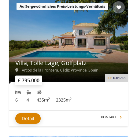
Außergewöhnliches Preis-Leistungs-Verhältnis
Villa, Tolle Lage, Golfplatz
Arcos de la Frontera, Cádiz Province, Spain
ID:
1601718
€ 795.000
2
2
6
4
435m
2325m
KONTAKT
Detail