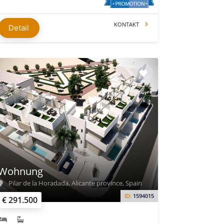
KONTAKT
Detail
Wohnung
Pilar de la Horadada, Alicante province, Spain
ID:
1594015
€ 291.500