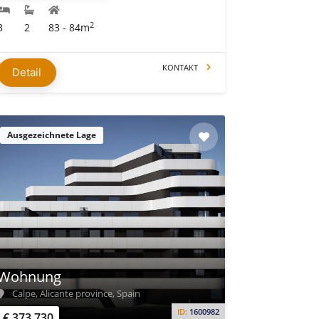
2
3
2
83 - 84m
KONTAKT
Detail
Ausgezeichnete Lage
Wohnung
Calpe, Alicante province, Spain
ID:
1600982
€ 373.730