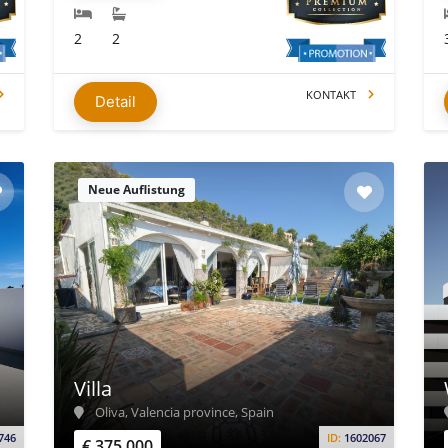
2
2
KONTAKT
Detail
Neue Auflistung
Villa
Oliva, Valencia province, Spain
746
ID:
1602067
€ 375.000