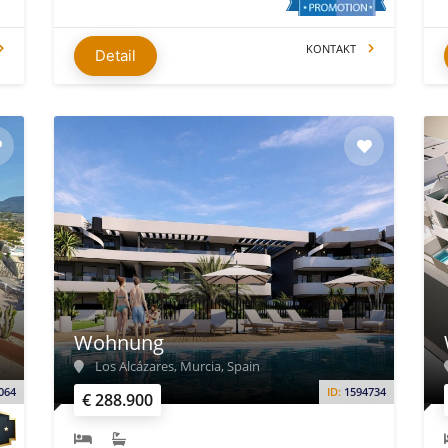
KONTAKT
Detail
Wohnung
Los Alcázares, Murcia, Spain
064
ID:
1594734
€ 288.900