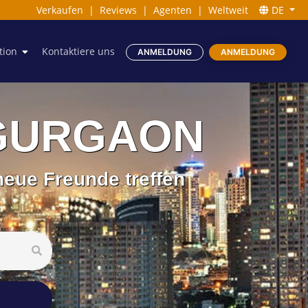
Verkaufen
|
Reviews
|
Agenten
|
Weltweit
DE
tion
Kontaktiere uns
ANMELDUNG
ANMELDUNG
n GURGAON
eue Freunde treffen