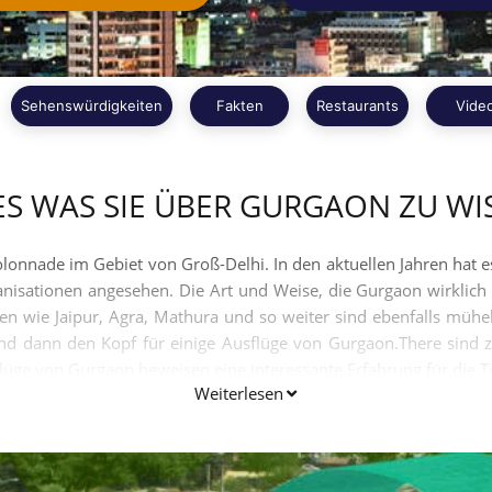
Sehenswürdigkeiten
Fakten
Restaurants
Vide
ES WAS SIE ÜBER GURGAON ZU WI
lonnade im Gebiet von Groß-Delhi. In den aktuellen Jahren hat es
nisationen angesehen. Die Art und Weise, die Gurgaon wirklich i
rten wie Jaipur, Agra, Mathura und so weiter sind ebenfalls müh
 dann den Kopf für einige Ausflüge von Gurgaon.There sind z
ge von Gurgaon beweisen eine interessante Erfahrung für die To
Weiterlesen