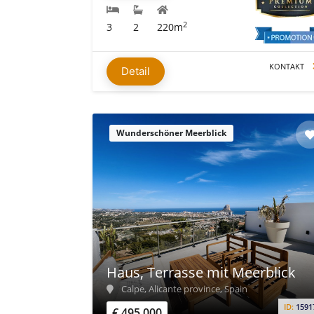
2
3
2
220m
KONTAKT
Detail
Wunderschöner Meerblick
Haus, Terrasse mit Meerblick
Calpe, Alicante province, Spain
ID:
1591
€ 495.000