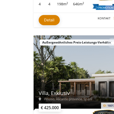
2
2
4
4
198m
646m
KONTAKT
Detail
Außergewöhnliches Preis-Leistungs-Verhältnis
Villa, Exklusiv
Pinoso, Alicante province, Spain
ID:
1601
€ 425.000