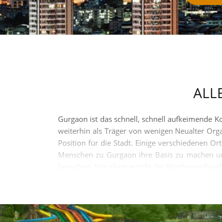
ALL
Gurgaon ist das schnell, schnell aufkeimende Ko
weiterhin als Träger von wenigen Neualter Orga
Position für die Stadt. Einige verschiedenen O
Menschen zu Gurgaon ihre Basis zu machen und
besuchen. Vor allem würde der Wochenendausflü