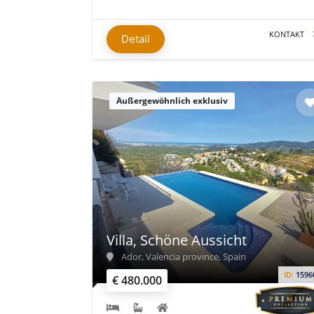
KONTAKT
Detail
Außergewöhnlich exklusiv
Villa, Schöne Aussicht
Ador, Valencia province, Spain
ID:
1596
€ 480.000