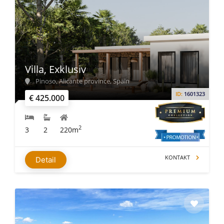
Villa, Exklusiv
Pinoso, Alicante province, Spain
ID:
1601323
€ 425.000
2
3
2
220m
KONTAKT
Detail