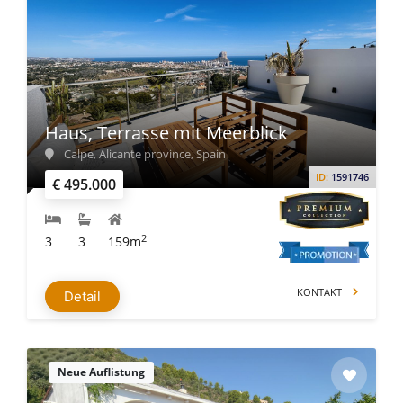
Haus, Terrasse mit Meerblick
Calpe, Alicante province, Spain
ID:
1591746
€ 495.000
2
3
3
159m
KONTAKT
Detail
Neue Auflistung