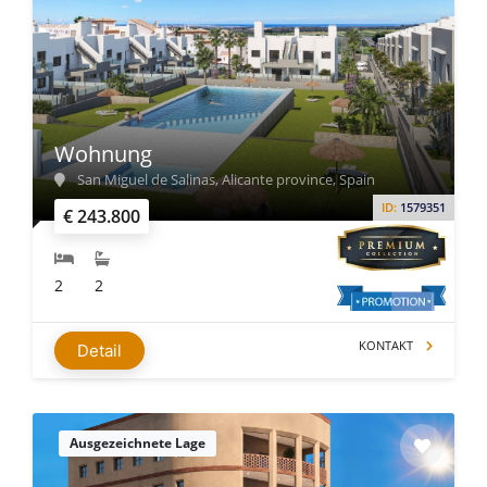
Wohnung
San Miguel de Salinas, Alicante province, Spain
ID:
1579351
€ 243.800
2
2
KONTAKT
Detail
Ausgezeichnete Lage