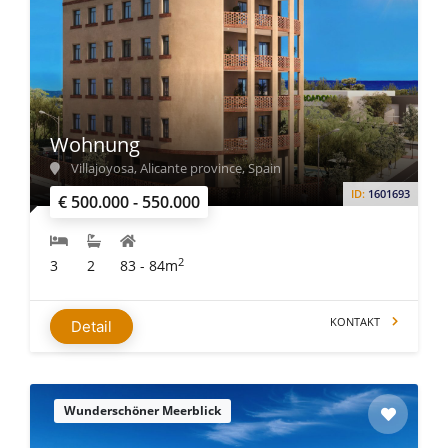
Wohnung
Villajoyosa, Alicante province, Spain
ID:
1601693
€ 500.000 - 550.000
2
3
2
83 - 84m
KONTAKT
Detail
Wunderschöner Meerblick