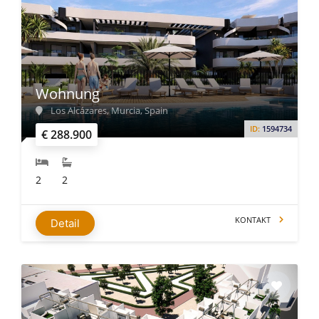
Wohnung
Los Alcázares, Murcia, Spain
ID:
1594734
€ 288.900
2
2
KONTAKT
Detail