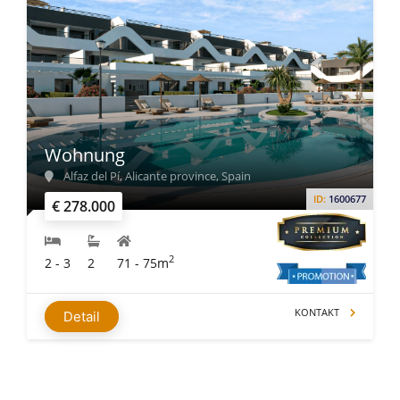
Wohnung
Alfaz del Pí, Alicante province, Spain
ID:
1600677
€ 278.000
2
2 - 3
2
71 - 75m
KONTAKT
Detail