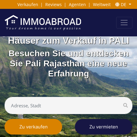
Verkaufen
|
Reviews
|
Agenten
|
Weltweit
DE
Häuser zum Verkauf in PALI
Besuchen Sie und entdecken
Sie Pali Rajasthan eine neue
Erfahrung
Zu verkaufen
Zu vermieten