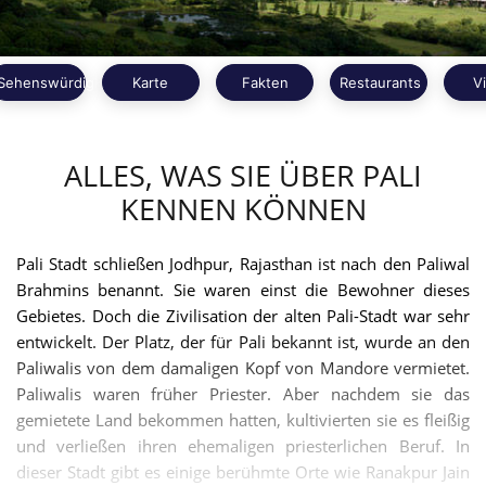
Sehenswürdigkeiten
Karte
Fakten
Restaurants
V
ALLES, WAS SIE ÜBER PALI
KENNEN KÖNNEN
Pali Stadt schließen Jodhpur, Rajasthan ist nach den Paliwal
Brahmins benannt. Sie waren einst die Bewohner dieses
Gebietes. Doch die Zivilisation der alten Pali-Stadt war sehr
entwickelt. Der Platz, der für Pali bekannt ist, wurde an den
Paliwalis von dem damaligen Kopf von Mandore vermietet.
Paliwalis waren früher Priester. Aber nachdem sie das
gemietete Land bekommen hatten, kultivierten sie es fleißig
und verließen ihren ehemaligen priesterlichen Beruf. In
dieser Stadt gibt es einige berühmte Orte wie Ranakpur Jain