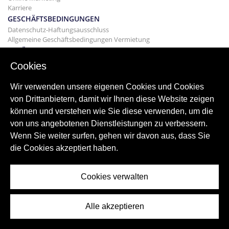
Karriere
GESCHÄFTSBEDINGUNGEN
Datenschutz-Haftungsausschluss
Allgemeine Geschäftsbedingungen Vermietung
GEBÄUDE
Projekte
Cookies
KAUF
Wir verwenden unsere eigenen Cookies und Cookies
Kaufen Sie Ihr Haus
Verkaufen
von Drittanbietern, damit wir Ihnen diese Website zeigen
Hypothek
können und verstehen wie Sie diese verwenden, um die
Suchdienst
von uns angebotenen Dienstleistungen zu verbessern.
BLOGGEN
Wenn Sie weiter surfen, gehen wir davon aus, dass Sie
Bloggen
die Cookies akzeptiert haben.
Weltweite Regionen
Oft gesucht
Cookies verwalten
Alle akzeptieren
© 2026 ImmoAbroad, all rights reserved.