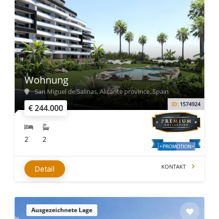
Wohnung
San Miguel de Salinas, Alicante province, Spain
ID:
1574924
€ 244.000
2
2
KONTAKT
Detail
Ausgezeichnete Lage