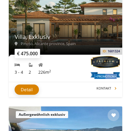
Villa, Exklusiv
Pinoso, Alicante province, Spain
ID:
1601324
€ 475.000
2
3 - 4
2
226m
KONTAKT
Detail
Außergewöhnlich exklusiv