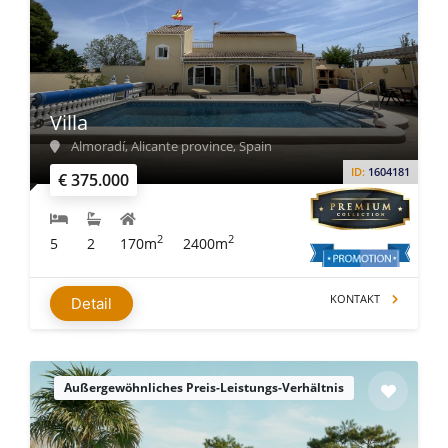
Villa
Almoradí, Alicante province, Spain
ID:
1604181
€ 375.000
2
2
5
2
170m
2400m
KONTAKT
Detail
Außergewöhnliches Preis-Leistungs-Verhältnis