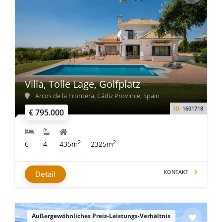
Villa, Tolle Lage, Golfplatz
Arcos de la Frontera, Cádiz Province, Spain
ID:
1601718
€ 795.000
2
2
6
4
435m
2325m
KONTAKT
Detail
Außergewöhnliches Preis-Leistungs-Verhältnis