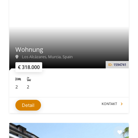
Wohnung
Los Alcázares, Murcia, Spain
ID:
1594741
€ 318.000
2
2
KONTAKT
Detail