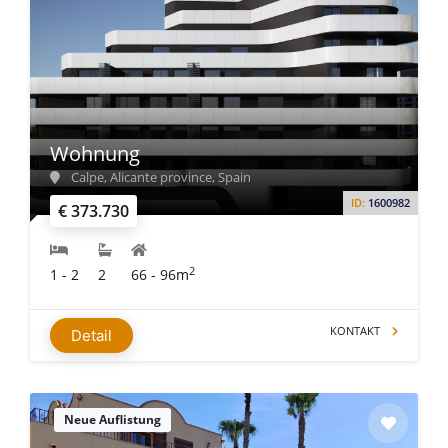
Wohnung
Calpe, Alicante province, Spain
ID:
1600982
€ 373.730
2
1 - 2
2
66 - 96m
KONTAKT
Detail
Neue Auflistung