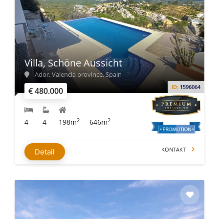
Villa, Schöne Aussicht
Ador, Valencia province, Spain
ID:
1596064
€ 480.000
2
2
4
4
198m
646m
KONTAKT
Detail