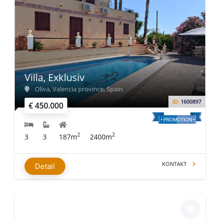
Villa, Exklusiv
Oliva, Valencia province, Spain
ID:
1600897
€ 450.000
2
2
3
3
187m
2400m
KONTAKT
Detail