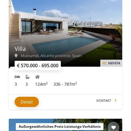
Villa
Mutxamel, Alicante province, Spain
ID:
1601674
€ 570.000 - 695.000
2
2
3
3
124m
336 - 787m
KONTAKT
Detail
Außergewöhnliches Preis-Leistungs-Verhältnis