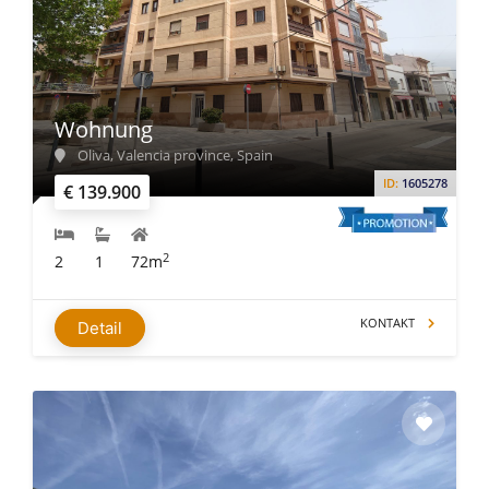
Wohnung
Oliva, Valencia province, Spain
ID:
1605278
€ 139.900
2
2
1
72m
KONTAKT
Detail