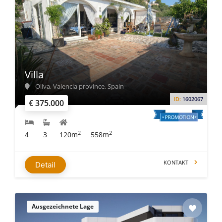
Villa
Oliva, Valencia province, Spain
ID:
1602067
€ 375.000
2
2
4
3
120m
558m
KONTAKT
Detail
Ausgezeichnete Lage