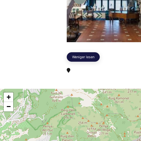
Weniger lesen
+
−