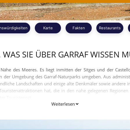
nswürdigkeiten
Karte
Fakten
Restaurants
, WAS SIE ÜBER GARRAF WISSEN 
 Nähe des Meeres. Es liegt inmitten der Sitges und der Castell
on der Umgebung des Garraf-Naturparks umgeben. Aus administrat
ändliche Landschaften und einige alte Denkmäler sowie andere in
 Touristenattraktionen hat, die in den nahe gelegenen Regione
ter Touristenort.
Weiterlesen