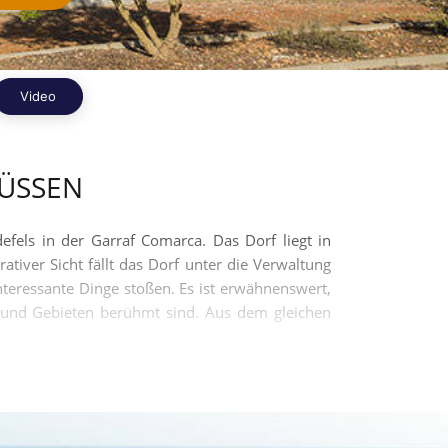
Video
MÜSSEN
defels in der Garraf Comarca. Das Dorf liegt in
iver Sicht fällt das Dorf unter die Verwaltung
teressante Dinge stoßen. Es ist erwähnenswert,
n und Gebieten berühmt sind. Aus dem gleichen