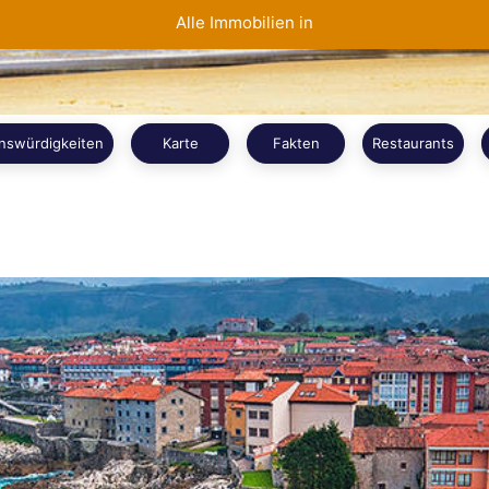
Alle Immobilien in
nswürdigkeiten
Karte
Fakten
Restaurants
Weiterlesen