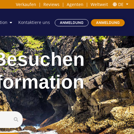
Verkaufen
|
Reviews
|
Agenten
|
Weltweit
DE
tion
Kontaktiere uns
ANMELDUNG
ANMELDUNG
 Besuchen
nformation