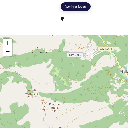
Weniger lesen
+
−