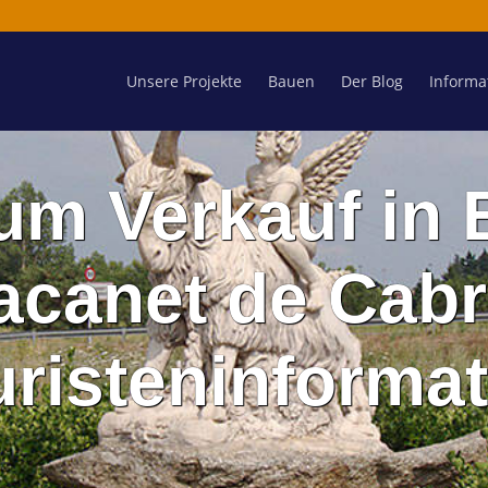
Unsere Projekte
Bauen
Der Blog
Informa
um Verkauf in
acanet de Cabr
uristeninformat