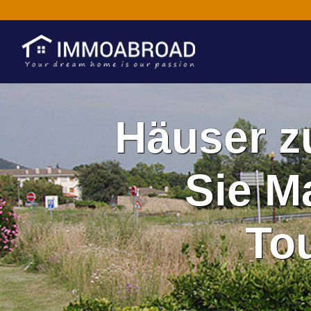
Häuser z
Sie M
To