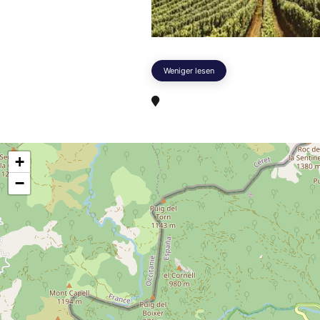
Weniger lesen
+
−