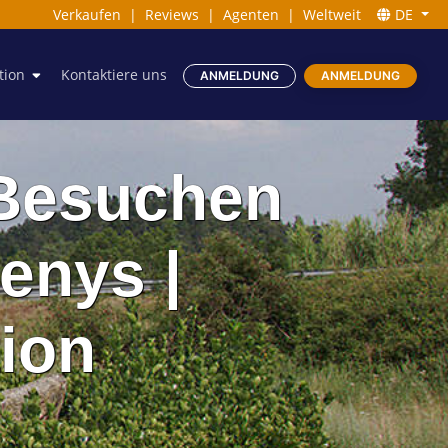
Verkaufen
|
Reviews
|
Agenten
|
Weltweit
DE
tion
Kontaktiere uns
ANMELDUNG
ANMELDUNG
 Besuchen
enys |
ion