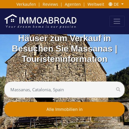
Verkaufen
|
Reviews
|
Agenten
|
Weltweit
DE
Häuser zum Verkauf in
Besuchen Sie Massanas |
Touristeninformation
Alle Immobilien in