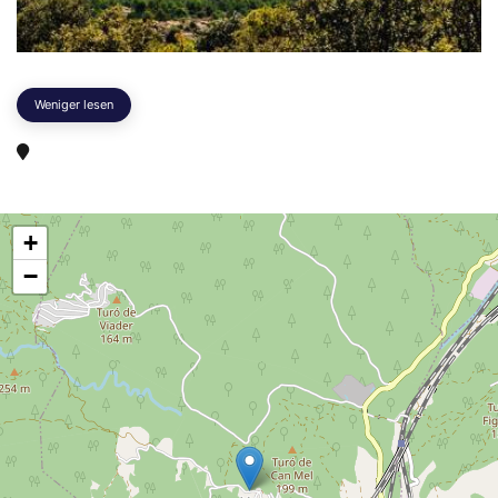
Weniger lesen
+
−