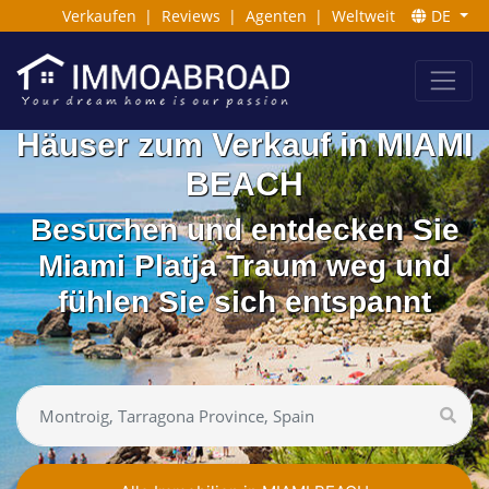
Verkaufen
|
Reviews
|
Agenten
|
Weltweit
DE
Häuser zum Verkauf in MIAMI
BEACH
Besuchen und entdecken Sie
Miami Platja Traum weg und
fühlen Sie sich entspannt