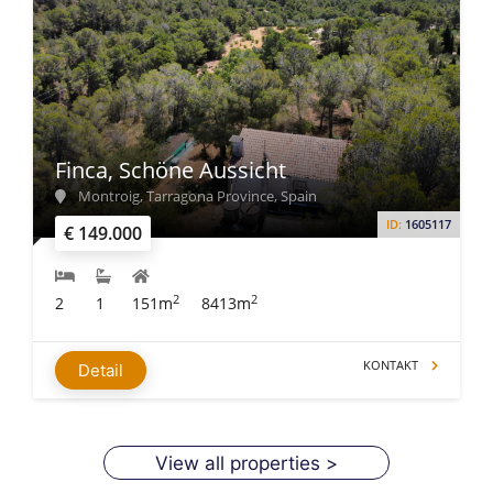
Finca, Schöne Aussicht
Montroig, Tarragona Province, Spain
ID:
1605117
€ 149.000
2
2
2
1
151m
8413m
KONTAKT
Detail
View all properties >