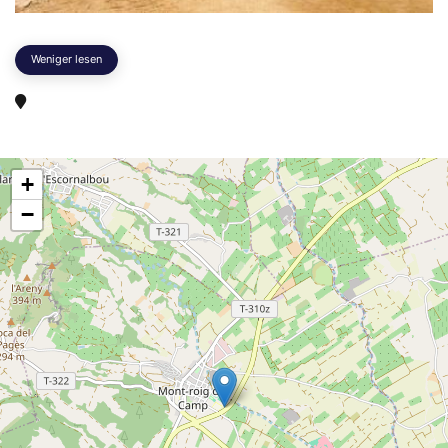
Weniger lesen
+
−