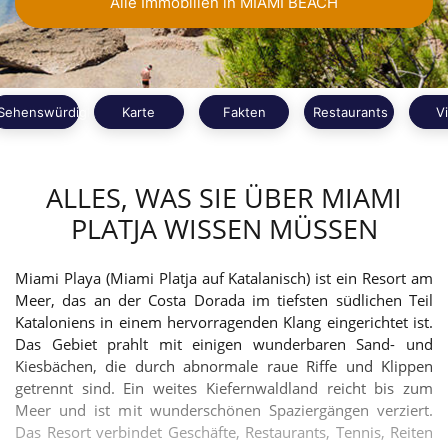
Alle Immobilien in MIAMI BEACH
Sehenswürdigkeiten
Karte
Fakten
Restaurants
V
ALLES, WAS SIE ÜBER MIAMI
PLATJA WISSEN MÜSSEN
Miami Playa (Miami Platja auf Katalanisch) ist ein Resort am
Meer, das an der Costa Dorada im tiefsten südlichen Teil
Kataloniens in einem hervorragenden Klang eingerichtet ist.
Das Gebiet prahlt mit einigen wunderbaren Sand- und
Kiesbächen, die durch abnormale raue Riffe und Klippen
getrennt sind. Ein weites Kiefernwaldland reicht bis zum
Meer und ist mit wunderschönen Spaziergängen verziert.
Das Resort verbindet Geschäfte, Restaurants, Tennis, Reiten