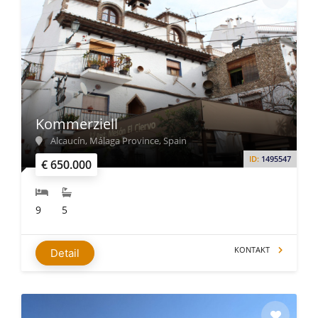
Kommerziell
Alcaucín, Málaga Province, Spain
ID:
1495547
€ 650.000
9
5
KONTAKT
Detail