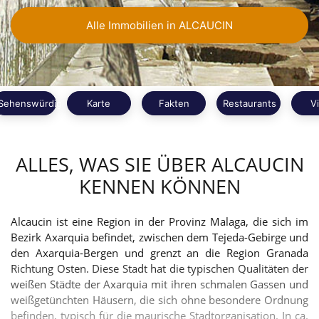
Alle Immobilien in ALCAUCIN
Sehenswürdigkeiten
Karte
Fakten
Restaurants
V
ALLES, WAS SIE ÜBER ALCAUCIN
KENNEN KÖNNEN
Alcaucin ist eine Region in der Provinz Malaga, die sich im
Bezirk Axarquia befindet, zwischen dem Tejeda-Gebirge und
den Axarquia-Bergen und grenzt an die Region Granada
Richtung Osten. Diese Stadt hat die typischen Qualitäten der
weißen Städte der Axarquia mit ihren schmalen Gassen und
weißgetünchten Häusern, die sich ohne besondere Ordnung
befinden, typisch für die maurische Stadtorganisation. In ca.