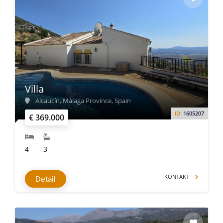
Villa
Alcaucín, Málaga Province, Spain
ID:
1605207
€ 369.000
4
3
KONTAKT
Detail