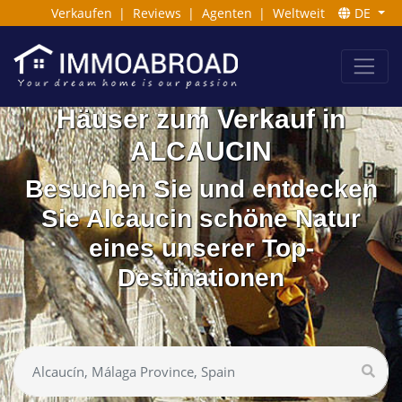
Verkaufen
|
Reviews
|
Agenten
|
Weltweit
DE
Häuser zum Verkauf in
ALCAUCIN
Besuchen Sie und entdecken
Sie Alcaucin schöne Natur
eines unserer Top-
Destinationen