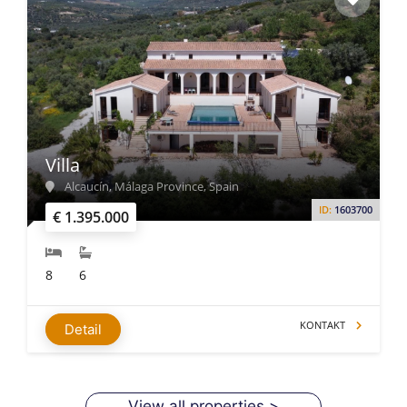
Villa
Alcaucín, Málaga Province, Spain
ID:
1603700
€ 1.395.000
8
6
KONTAKT
Detail
View all properties >