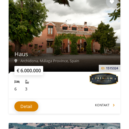
Haus
Archidona, Málaga Province, Spain
ID:
1515324
€ 6.000.000
6
3
KONTAKT
Detail