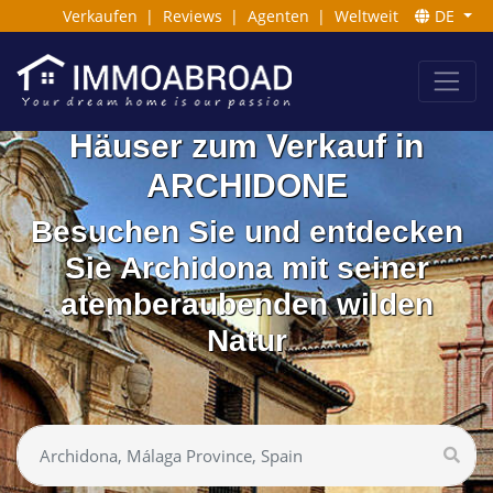
Verkaufen
|
Reviews
|
Agenten
|
Weltweit
DE
Häuser zum Verkauf in
ARCHIDONE
Besuchen Sie und entdecken
Sie Archidona mit seiner
atemberaubenden wilden
Natur