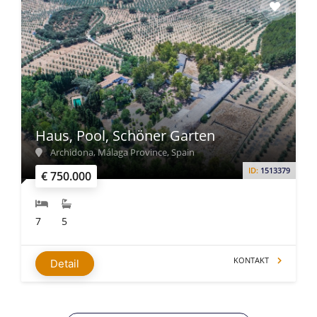
Haus, Pool, Schöner Garten
Archidona, Málaga Province, Spain
ID:
1513379
€ 750.000
7
5
KONTAKT
Detail