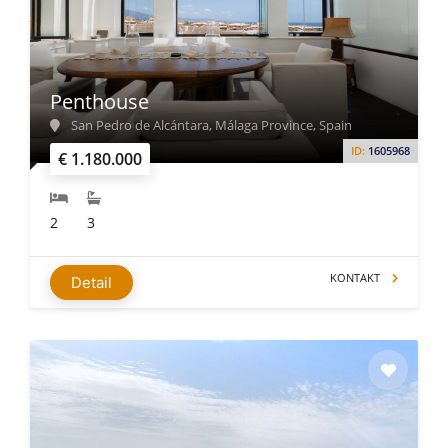
Penthouse
San Pedro de Alcántara, Málaga Province, Spain
ID:
1605968
€ 1.180.000
2
3
KONTAKT
Detail