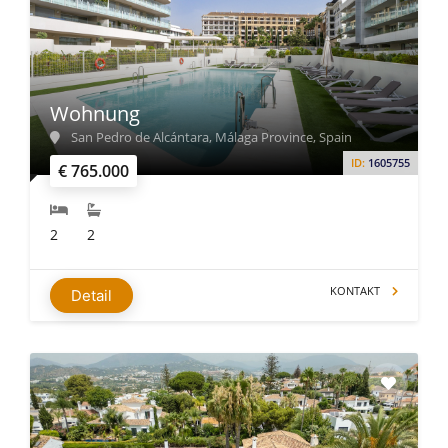
Wohnung
San Pedro de Alcántara, Málaga Province, Spain
ID:
1605755
€ 765.000
2
2
KONTAKT
Detail