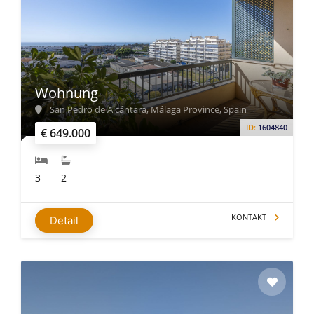
Wohnung
San Pedro de Alcántara, Málaga Province, Spain
ID:
1604840
€ 649.000
3
2
KONTAKT
Detail