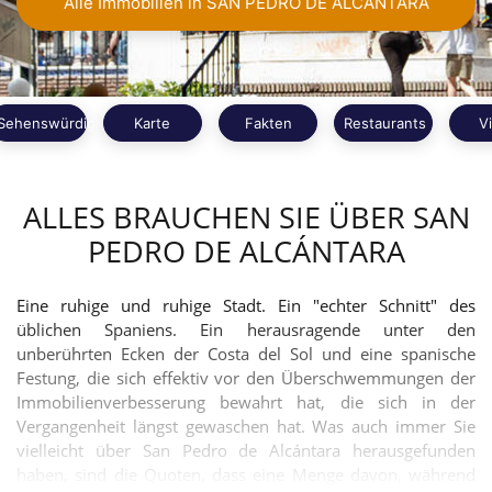
Alle Immobilien in SAN PEDRO DE ALCÁNTARA
Sehenswürdigkeiten
Karte
Fakten
Restaurants
V
ALLES BRAUCHEN SIE ÜBER SAN
PEDRO DE ALCÁNTARA
Eine ruhige und ruhige Stadt. Ein "echter Schnitt" des
üblichen Spaniens. Ein herausragende unter den
unberührten Ecken der Costa del Sol und eine spanische
Festung, die sich effektiv vor den Überschwemmungen der
Immobilienverbesserung bewahrt hat, die sich in der
Vergangenheit längst gewaschen hat. Was auch immer Sie
vielleicht über San Pedro de Alcántara herausgefunden
haben, sind die Quoten, dass eine Menge davon, während