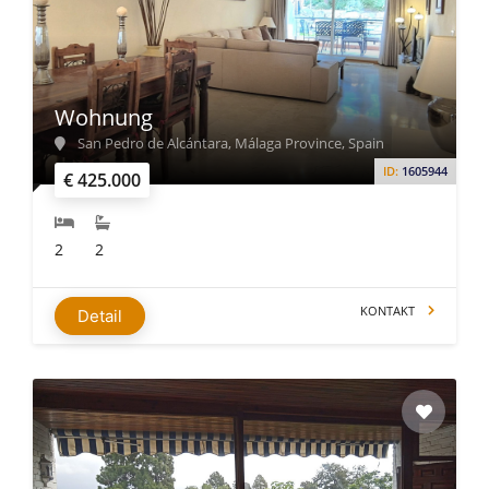
Wohnung
San Pedro de Alcántara, Málaga Province, Spain
ID:
1605944
€ 425.000
2
2
KONTAKT
Detail