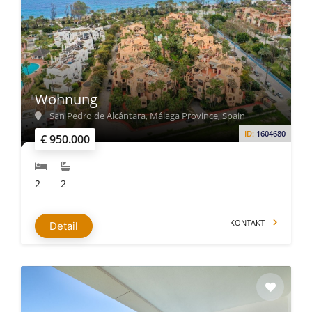
Wohnung
San Pedro de Alcántara, Málaga Province, Spain
ID:
1604680
€ 950.000
2
2
KONTAKT
Detail