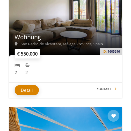
Wohnung
San Pedro de Alcántara, Málaga Province, Spain
ID:
1605296
€ 550.000
2
2
KONTAKT
Detail