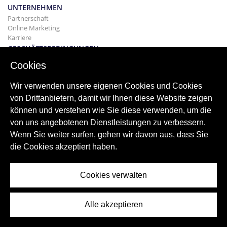
UNTERNEHMEN
Partnerschaft
Online Marketing
Karriere
GESCHÄFTSBEDINGUNGEN
Datenschutz-Haftungsausschluss
Cookies
Allgemeine Geschäftsbedingungen Vermietung
GEBÄUDE
Wir verwenden unsere eigenen Cookies und Cookies
Projekte
von Drittanbietern, damit wir Ihnen diese Website zeigen
KAUF
können und verstehen wie Sie diese verwenden, um die
Kaufen Sie Ihr Haus
von uns angebotenen Dienstleistungen zu verbessern.
Verkaufen
Wenn Sie weiter surfen, gehen wir davon aus, dass Sie
Hypothek
Suchdienst
die Cookies akzeptiert haben.
BLOGGEN
Bloggen
Cookies verwalten
Weltweite Regionen
Oft gesucht
Alle akzeptieren