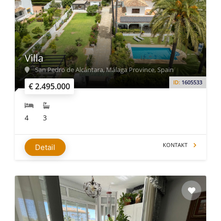
Villa
San Pedro de Alcántara, Málaga Province, Spain
ID:
1605533
€ 2.495.000
4
3
KONTAKT
Detail