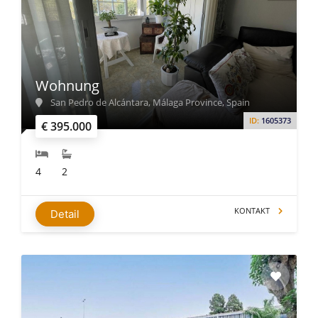
Wohnung
San Pedro de Alcántara, Málaga Province, Spain
ID:
1605373
€ 395.000
4
2
KONTAKT
Detail