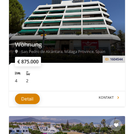
Wohnung
San Pedro de Alcántara, Málaga Province, Spain
ID:
1604544
€ 875.000
4
2
KONTAKT
Detail