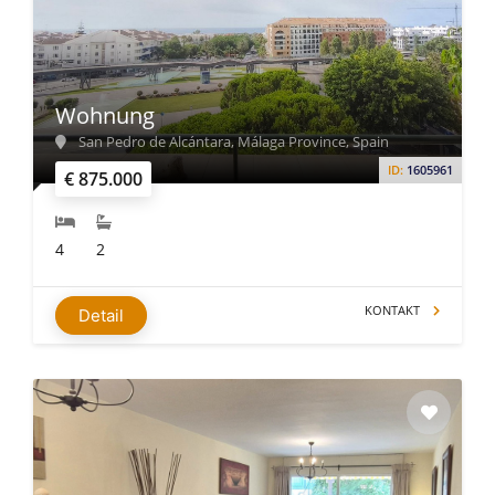
Wohnung
San Pedro de Alcántara, Málaga Province, Spain
ID:
1605961
€ 875.000
4
2
KONTAKT
Detail