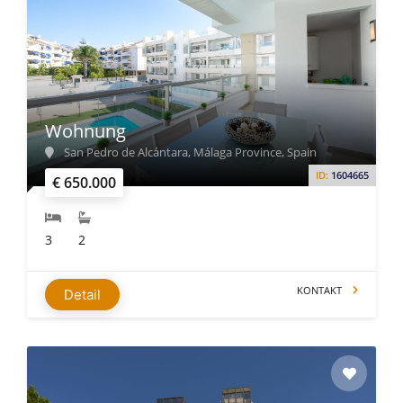
Wohnung
San Pedro de Alcántara, Málaga Province, Spain
ID:
1604665
€ 650.000
3
2
KONTAKT
Detail