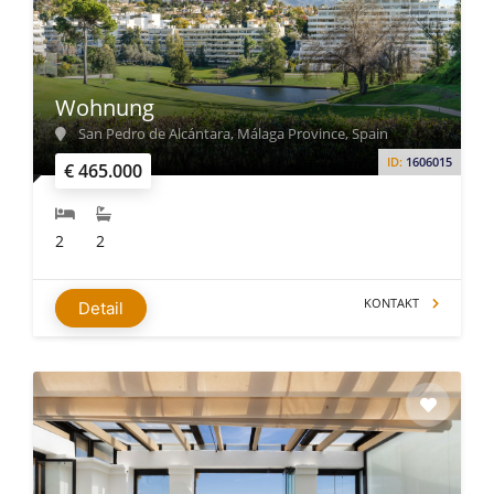
Wohnung
San Pedro de Alcántara, Málaga Province, Spain
ID:
1606015
€ 465.000
2
2
KONTAKT
Detail