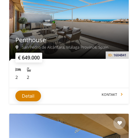
Penthouse
San Pedro de Alcántara, Málaga Province, Spain
ID:
1604841
€ 649.000
2
2
KONTAKT
Detail