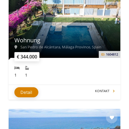
Wohnung
San Pedro de Alcántara, Málaga Province, Spain
ID:
1604812
€ 344.000
1
1
KONTAKT
Detail