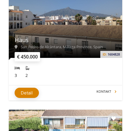
Haus
San Pedro de Alcántara, Málaga Province, Spain
ID:
1604828
€ 450.000
3
2
KONTAKT
Detail