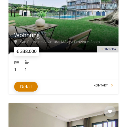
Wohnung
San Pedro de Alcántara, Málaga Province, Spain
ID:
1605367
€ 338.000
1
1
KONTAKT
Detail