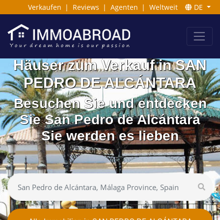
Verkaufen
|
Reviews
|
Agenten
|
Weltweit
DE
Häuser zum Verkauf in SAN
PEDRO DE ALCÁNTARA
Besuchen Sie und entdecken
Sie San Pedro de Alcántara
Sie werden es lieben