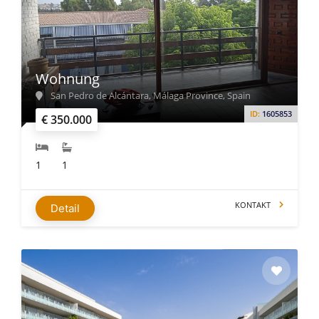
Wohnung
San Pedro de Alcántara, Málaga Province, Spain
ID:
1605853
€ 350.000
1
1
KONTAKT
Detail