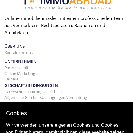
Online-Immobilienmakler mit einem professionellen Team
aus Vermarktern, Rechtsberatern, Bauherren und
Architekten
ÜBER UNS
Kontaktiere uns
UNTERNEHMEN
Partnerschaft
Online Marketing
Karriere
GESCHÄFTSBEDINGUNGEN
Datenschutz-Haftungsausschluss
Allgemeine Geschäftsbedingungen Vermietung
GEBÄUDE
Projekte
Cookies
KAUF
Kaufen Sie Ihr Haus
Wir verwenden unsere eigenen Cookies und Cookies
Verkaufen
von Drittanbietern, damit wir Ihnen diese Website zeigen