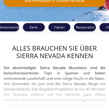
Alle Immobilien in SIERRA NEVADA
Sehenswürdigkeiten
Karte
Fakten
Restaurants
V
ALLES BRAUCHEN SIE ÜBER
SIERRA NEVADA KENNEN
Die abschneidigen Sierra Nevada Mountains sind die
bemerkenswertesten Tops in Spanien und bieten
motivierende Landschaft und eine ruhige Flucht in die Natur.
Von November bis Juni sind die Sierra Nevada Berge mit
Schnee bedeckt. Das Skigebiet Pradollano ist nur 45 Minuten
von Granada entfernt und hat herrliche, ganz offene
Abfahrten. Als Europas südlichster Wintersportgebiet hat die
Sierra Nevada ein mäßig sanftes Klima und ständige helle