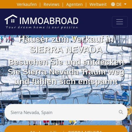
Verkaufen
|
Reviews
|
Agenten
|
Weltweit
DE
Häuser zum Verkauf in
SIERRA NEVADA
Besuchen Sie und entdecken
Sie Sierra Nevada Traum weg
und fühlen sich entspannt