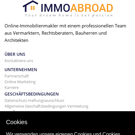
Online-Immobilienmakler mit einem professionellen Team
aus Vermarktern, Rechtsberatern, Bauherren und
Architekten
ÜBER UNS
Kontaktiere uns
UNTERNEHMEN
Partnerschaft
Online Marketing
Karriere
GESCHÄFTSBEDINGUNGEN
Datenschutz-Haftungsausschluss
Allgemeine Geschäftsbedingungen Vermietung
GEBÄUDE
Projekte
Cookies
KAUF
Kaufen Sie Ihr Haus
Wir verwenden unsere eigenen Cookies und Cookies