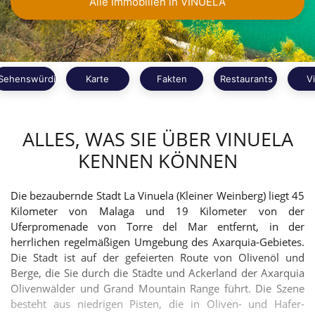
Alle Immobilien in VINUELA
Sehenswürdigkeiten
Karte
Fakten
Restaurants
V
ALLES, WAS SIE ÜBER VINUELA
KENNEN KÖNNEN
Die bezaubernde Stadt La Vinuela (Kleiner Weinberg) liegt 45
Kilometer von Malaga und 19 Kilometer von der
Uferpromenade von Torre del Mar entfernt, in der
herrlichen regelmäßigen Umgebung des Axarquia-Gebietes.
Die Stadt ist auf der gefeierten Route von Olivenöl und
Berge, die Sie durch die Städte und Ackerland der Axarquia
Olivenwälder und Grand Mountain Range führt. Die Szene
besteht aus niedrigen Pisten, die in Oliven- und Hafer-