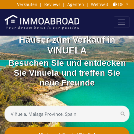
Verkaufen
|
Reviews
|
Agenten
|
Weltweit
DE
Häuser zum Verkauf in
VINUELA
Besuchen Sie und entdecken
Sie Vinuela und treffen Sie
neue Freunde