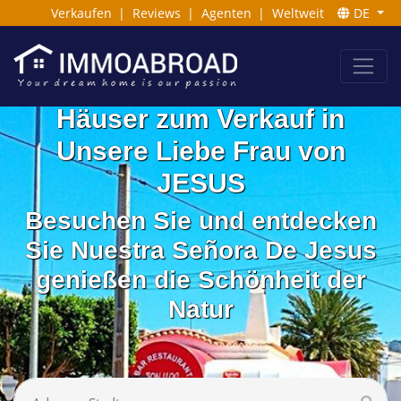
Verkaufen
|
Reviews
|
Agenten
|
Weltweit
DE
Häuser zum Verkauf in
Unsere Liebe Frau von
JESUS
Besuchen Sie und entdecken
Sie Nuestra Señora De Jesus
genießen die Schönheit der
Natur