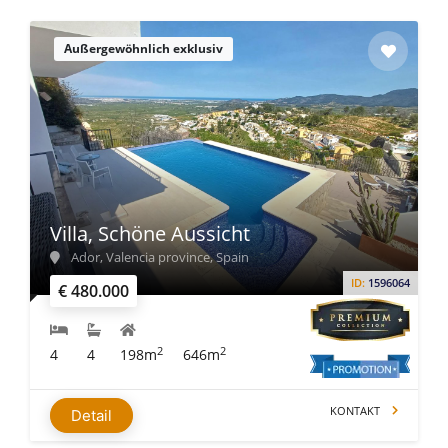
Außergewöhnlich exklusiv
Villa, Schöne Aussicht
Ador, Valencia province, Spain
ID:
1596064
€ 480.000
2
2
4
4
198m
646m
KONTAKT
Detail