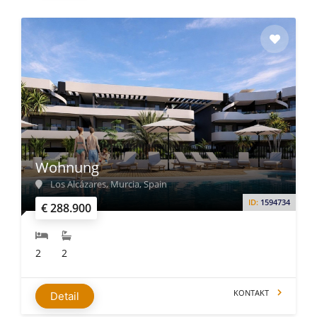
Wohnung
Los Alcázares, Murcia, Spain
ID:
1594734
€ 288.900
2
2
KONTAKT
Detail