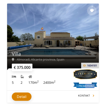
Villa
Almoradí, Alicante province, Spain
ID:
1604181
€ 375.000
2
2
5
2
170m
2400m
KONTAKT
Detail