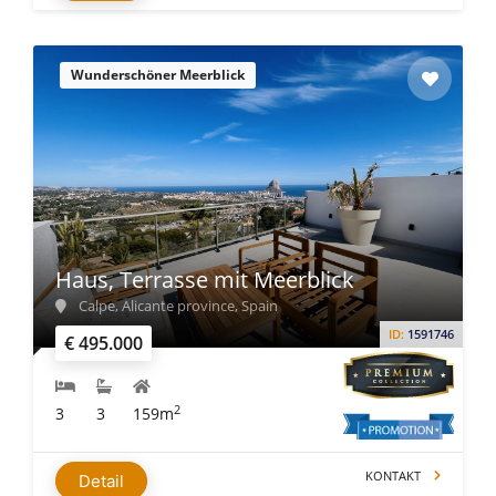
Wunderschöner Meerblick
Haus, Terrasse mit Meerblick
Calpe, Alicante province, Spain
ID:
1591746
€ 495.000
2
3
3
159m
KONTAKT
Detail