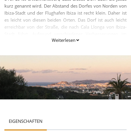
kurz genannt wird. Der Abstand des Dorfes von Norden von
Ibiza-Stadt und der Flughafen Ibiza ist recht klein. Daher ist
es leicht von diesen beiden Orten. Das Dorf ist auch leicht
erreichbar von der Straße, die nach Cala Llonga von Ibiza-
Stadt führt. Aufgrund verschiedener Verbesserungen im
Weiterlesen
Dorf direkt von seinem Ursprung, wurde nun in einer
Gemeinde oder einer Kolonie umgewandelt worden.
EIGENSCHAFTEN