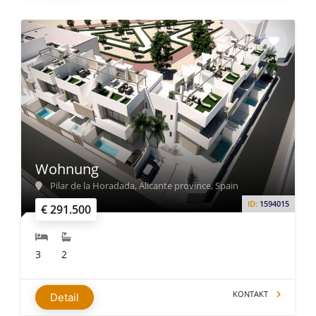
Wohnung
Pilar de la Horadada, Alicante province, Spain
ID:
1594015
€ 291.500
3
2
KONTAKT
Detail