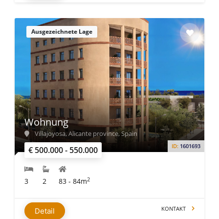
Ausgezeichnete Lage
Wohnung
Villajoyosa, Alicante province, Spain
ID:
1601693
€ 500.000 - 550.000
2
3
2
83 - 84m
KONTAKT
Detail