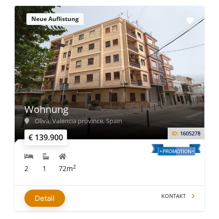
Neue Auflistung
Wohnung
Oliva, Valencia province, Spain
ID:
1605278
€ 139.900
2
2
1
72m
KONTAKT
Detail