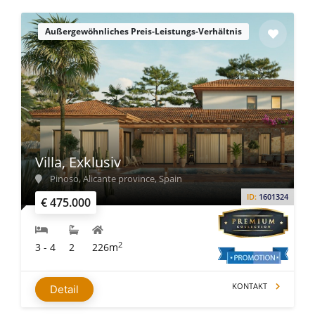
Außergewöhnliches Preis-Leistungs-Verhältnis
Villa, Exklusiv
Pinoso, Alicante province, Spain
ID:
1601324
€ 475.000
2
3 - 4
2
226m
KONTAKT
Detail