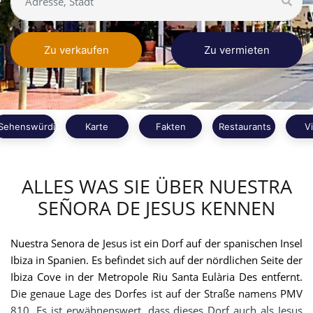
Zu verkaufen
Zu vermieten
Sehenswürdigkeiten
Karte
Fakten
Restaurants
V
ALLES WAS SIE ÜBER NUESTRA
SEÑORA DE JESUS KENNEN
Nuestra Senora de Jesus ist ein Dorf auf der spanischen Insel
Ibiza in Spanien. Es befindet sich auf der nördlichen Seite der
Ibiza Cove in der Metropole Riu Santa Eulària Des entfernt.
Die genaue Lage des Dorfes ist auf der Straße namens PMV
810. Es ist erwähnenswert, dass dieses Dorf auch als Jesus