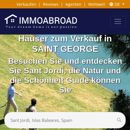
Verkaufen
|
Reviews
|
Agenten
|
Weltweit
DE
Häuser zum Verkauf in
SAINT GEORGE
Besuchen Sie und entdecken
Sie Sant Jordi, die Natur und
die Schönheit Guide können
Sie