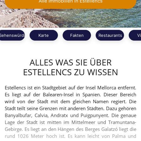
Alle Immobilien in Estellencs
Sehenswürdigkeiten
Karte
Fakten
Restaurants
V
ALLES WAS SIE ÜBER
ESTELLENCS ZU WISSEN
Estellencs ist ein Stadtgebiet auf der Insel Mellorca entfernt.
Es liegt auf der Balearen-Insel in Spanien. Dieser Bereich
wird von der Stadt mit dem gleichen Namen regiert. Die
Stadt teilt seine Grenzen mit anderen Städten. Dazu gehören
Banyalbufar, Calvia, Andratx und Puigpunyent. Die genaue
Lage der Stadt ist mitten im Mittelmeer und Tramuntana-
Gebirge. Es liegt an den Hängen des Berges Galatzó liegt die
rund 1026 Meter hoch ist. Es kann leicht von Palma und