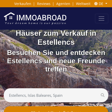
Verkaufen
|
Reviews
|
Agenten
|
Weltweit
DE
Häuser zum Verkauf in
Estellencs
Besuchen Sie und entdecken
Estellencs und neue Freunde
treffen