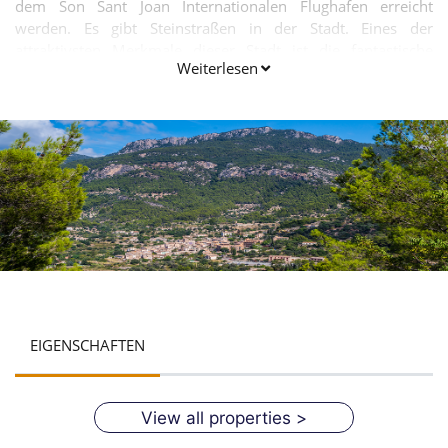
dem Son Sant Joan Internationalen Flughafen erreicht
werden. Es gibt Steinstraßen in der Stadt. Eines der
attraktivsten Merkmale dieser Stadt ist die fantastische
Weiterlesen
Bauer Terrassen für die Landwirtschaft. Auch gibt es
Brunnen Quellen, die einen wunderschönen Blick auf diese
kleine Stadt vermitteln. Die Stadt ist vielleicht das beste,
wenn es darum geht, Erbe, kulturelle Werte und der
natürlichen Schönheit.
EIGENSCHAFTEN
View all properties >