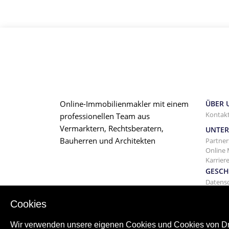
Online-Immobilienmakler mit einem
ÜBER 
Kontakt
professionellen Team aus
Vermarktern, Rechtsberatern,
UNTE
Bauherren und Architekten
Partner
Online 
Karrier
GESCH
Datens
Allgem
Vermie
Cookies
Wir verwenden unsere eigenen Cookies und Cookies von Drit