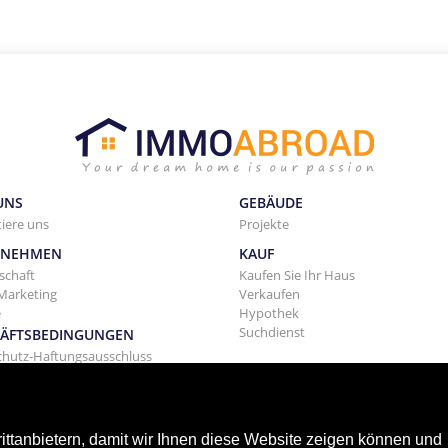
UNS
GEBÄUDE
iere uns
Projekte
RNEHMEN
KAUF
schaft
Kaufen Sie Ihr Haus
Marketing
Verkaufen
e
Hypothek
Suchdienst
ÄFTSBEDINGUNGEN
chutz-Haftungsausschluss
eine Geschäftsbedingungen
tung
tanbietern, damit wir Ihnen diese Website zeigen können und