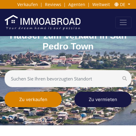
Verkaufen
|
Reviews
|
Agenten
|
Weltweit
DE
Häuser zum Verkauf in San
Pedro Town
Zu verkaufen
Zu vermieten