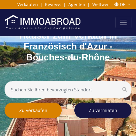
Verkaufen
|
Reviews
|
Agenten
|
Weltweit
DE
Häuser zum Verkauf in
Französisch d'Azur -
Bouches-du-Rhône
Zu verkaufen
Zu vermieten