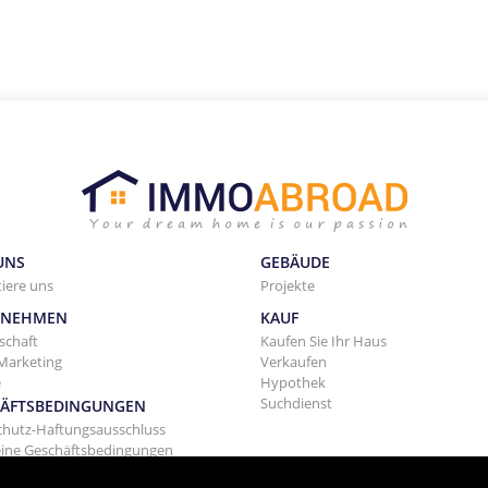
UNS
GEBÄUDE
iere uns
Projekte
RNEHMEN
KAUF
schaft
Kaufen Sie Ihr Haus
Marketing
Verkaufen
e
Hypothek
Suchdienst
ÄFTSBEDINGUNGEN
chutz-Haftungsausschluss
eine Geschäftsbedingungen
tung