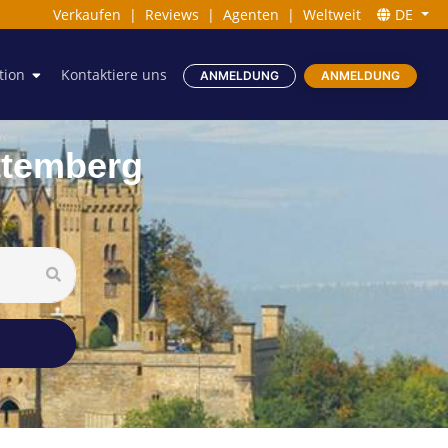
Verkaufen
|
Reviews
|
Agenten
|
Weltweit
DE
tion
Kontaktiere uns
ANMELDUNG
ANMELDUNG
ttemberg