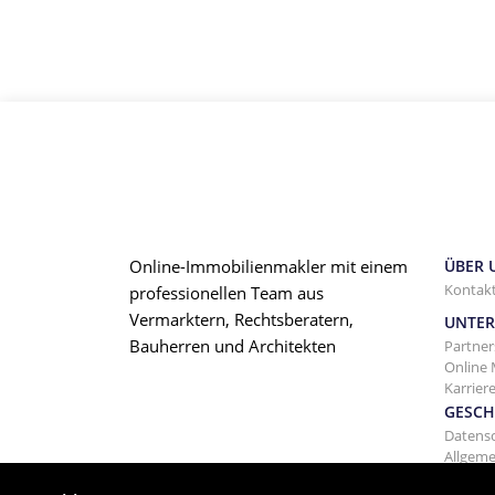
Online-Immobilienmakler mit einem
ÜBER 
Kontakt
professionellen Team aus
Vermarktern, Rechtsberatern,
UNTE
Bauherren und Architekten
Partner
Online 
Karrier
GESCH
Datens
Allgem
Vermie