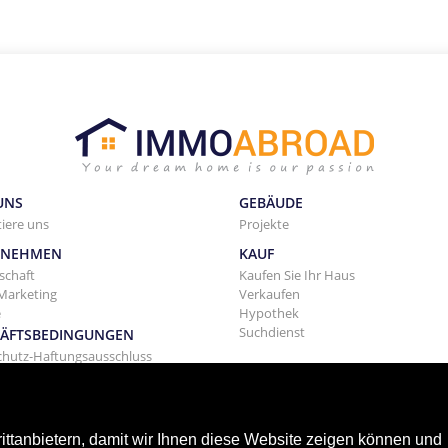
UNS
GEBÄUDE
iere uns
Projekte
RNEHMEN
KAUF
schaft
Kaufen Sie Ihr Haus
Marketing
Verkaufen
e
Hypothek
Suchdienst
ÄFTSBEDINGUNGEN
chutz-Haftungsausschluss
eine Geschäftsbedingungen
tung
tanbietern, damit wir Ihnen diese Website zeigen können und