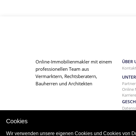
Online-Immobilienmakler mit einem
ÜBER 
Kontakt
professionellen Team aus
Vermarktern, Rechtsberatern,
UNTE
Bauherren und Architekten
Partner
Online 
Karrier
GESCH
Datens
Allgem
Vermie
Cookies
Wir verwenden unsere eigenen Cookies und Cookies von Drit