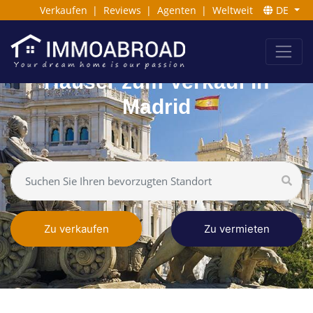
Verkaufen
|
Reviews
|
Agenten
|
Weltweit
DE
Häuser zum Verkauf in
Madrid
Zu verkaufen
Zu vermieten