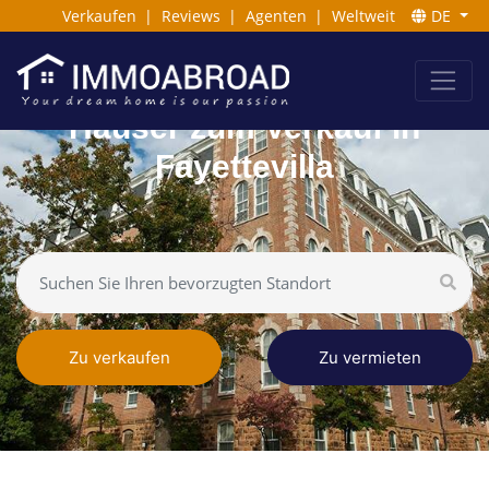
Verkaufen
|
Reviews
|
Agenten
|
Weltweit
DE
Häuser zum Verkauf in
Fayettevilla
Zu verkaufen
Zu vermieten