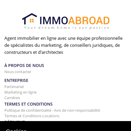
Agent immobilier en ligne avec une équipe professionnelle
de spécialistes du marketing, de conseillers juridiques, de
constructeurs et d'architectes
À PROPOS DE NOUS
Nous contacter
ENTREPRISE
Partenariat
Marketing en ligne
Carrières
TERMES ET CONDITIONS
Politique de confidentialité - Avis de non-responsabilité
Termes et Conditions Locations
BÂTIMENT
Projets