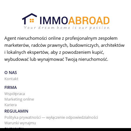
Agent nieruchomości online z profesjonalnym zespołem
marketerów, radców prawnych, budowniczych, architektów
i lokalnych ekspertów, aby z powodzeniem kupić,
wybudować lub wynajmować Twoją nieruchomość.
O NAS
Kontakt
FIRMA
Współpraca
Marketing online
Kariera
REGULAMIN
Polityka prywatności — wyłączenie odpowiedzialności
Warunki wynajmu
BUDYNEK