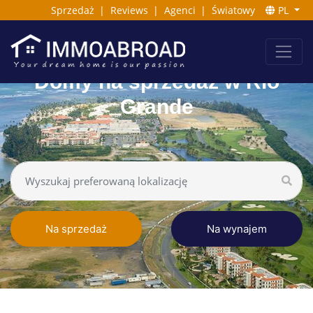
Sprzedaż
|
Reviews
|
Agenci
|
Światowy
PL
Domy na sprzedaż w Rio
Grande
Na sprzedaż
Na wynajem