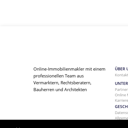
Online-Immobilienmakler mit einem
ÜBER 
Kontakt
professionellen Team aus
Vermarktern, Rechtsberatern,
UNTE
Bauherren und Architekten
Partner
Online 
Karrier
GESCH
Datens
Allgem
Vermie