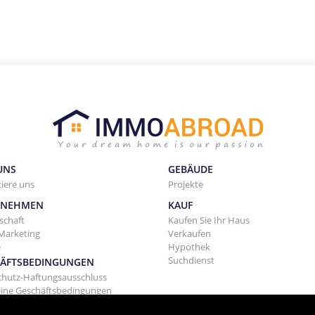
UNS
GEBÄUDE
iere uns
Projekte
RNEHMEN
KAUF
schaft
Kaufen Sie Ihr Haus
Marketing
Verkaufen
e
Hypothek
Suchdienst
ÄFTSBEDINGUNGEN
chutz-Haftungsausschluss
eine Geschäftsbedingungen
tung