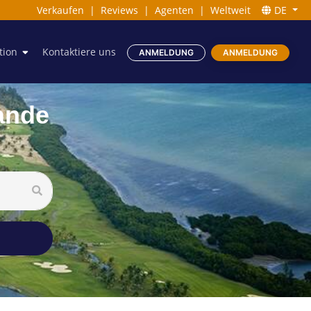
Verkaufen
|
Reviews
|
Agenten
|
Weltweit
DE
tion
Kontaktiere uns
ANMELDUNG
ANMELDUNG
ande