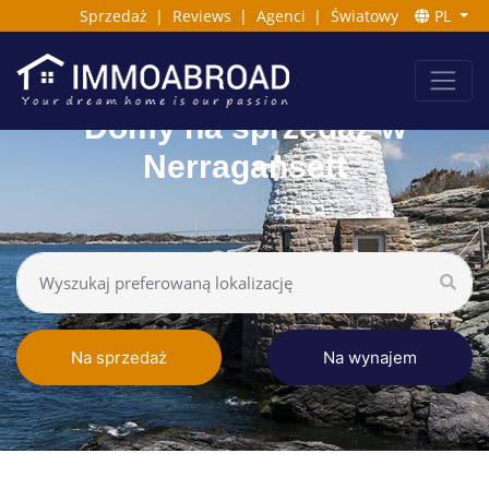
Sprzedaż
|
Reviews
|
Agenci
|
Światowy
PL
Domy na sprzedaż w
Nerragansett
Na sprzedaż
Na wynajem