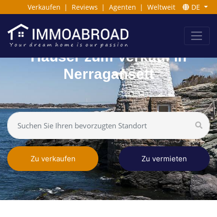
Verkaufen
|
Reviews
|
Agenten
|
Weltweit
DE
Häuser zum Verkauf in
Nerragansett
Zu verkaufen
Zu vermieten