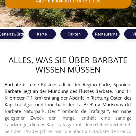
Alle Immobilien in BARBIEREN
Sehenswürdigkeiten
Karte
Fakten
Restaurants
V
ALLES, WAS SIE ÜBER BARBATE
WISSEN MÜSSEN
Barbate ist eine Küstenstadt in der Region Cádiz, Spanien.
Barbate liegt an der Mündung des Flusses Barbate, rund 11
Kilometer (11 km) entlang der Abdrift in Richtung Osten des
Kap Trafalgar und innerhalb der La Breña y Marismas del
Barbate Naturpark. Der "Tómbolo de Trafalgar", ein nahe
gelegener Zweck der Intrige, enthält eine sandige
Landzunge, die das Kap Trafalgar mit dem Gebiet verbindet.
Seit den 1930er Jahren war die Stadt als Barbate de Franco