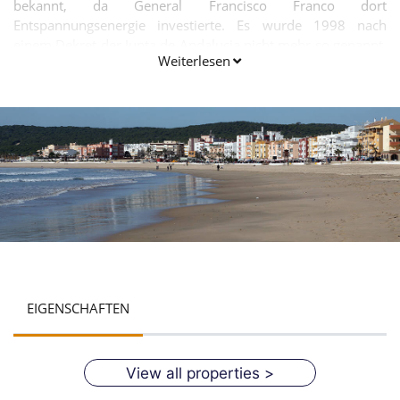
bekannt, da General Francisco Franco dort
Entspannungsenergie investierte. Es wurde 1998 nach
einem Dekret der Junta de Andalucia nicht mehr so ​​genannt.
Weiterlesen
Barbate blickt auf eine lange Geschichte der Fischerei
zurück, die bis in die Römerzeit zurückreicht, als das
Fischsalzen seinen Höhepunkt erreichte. Die Stadt hat nicht
den Charme von vielen älteren Siedlungen, aber es ist gut
gestaltet und hat einen attraktiven zentralen Platz, "Plaza de
la Inmaculada", flankiert von dem Rathaus und der Kirche St.
Paul. Barbate ist im Sommer bei spanischen Touristen
beliebt, zieht aber nur wenige ausländische Besucher an.
EIGENSCHAFTEN
View all properties >