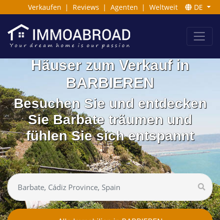
Verkaufen
|
Reviews
|
Agenten
|
Weltweit
DE
Häuser zum Verkauf in
BARBIEREN
Besuchen Sie und entdecken
Sie Barbate träumen und
fühlen Sie sich entspannt